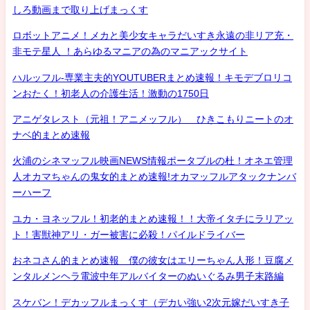
しろ動画まで取り上げまっくす
ロボットアニメ！メカと美少女キャラだいすき永遠の非リア充・
非モテ星人 ！あらゆるマニアの為のマニアックサイト
ハルッフル-専業主夫的YOUTUBERまとめ速報！キモデブロリコ
ンおたく！初老人の介護生活！激動の1750日
アニゲタレスト（元祖！アニメッフル） ひきこもりニートのオ
ナベ的まとめ速報
火浦のシネマッフル映画NEWS情報ポータブルの杜！オネエ管理
人オカマちゃんの鬼女的まとめ速報!オカマッフルアタックナンバ
ーハーフ
ユカ・ヨネッフル！初老的まとめ速報！！大帝イタチにラリアッ
ト！害獣神アリ・ガー被害に必殺！パイルドライバー
おネコさん的まとめ速報 僕の彼女はエリーちゃん人形！豆腐メ
ンタルメンヘラ電波中年アルバイターのぬいぐるみ男子末路編
スケバン！デカッフルまっくす（デカい強い2次元嫁だいすき子