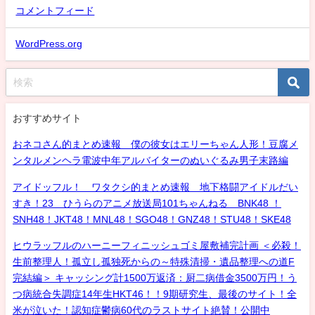
コメントフィード
WordPress.org
おすすめサイト
おネコさん的まとめ速報 僕の彼女はエリーちゃん人形！豆腐メ
ンタルメンヘラ電波中年アルバイターのぬいぐるみ男子末路編
アイドッフル！ ワタクシ的まとめ速報 地下格闘アイドルだい
すき！23 ひうらのアニメ放送局101ちゃんねる BNK48 ！
SNH48！JKT48！MNL48！SGO48！GNZ48！STU48！SKE48
ヒウラッフルのハーニーフィニッシュゴミ屋敷補完計画 ＜必殺！
生前整理人！孤立し孤独死からの～特殊清掃・遺品整理への道F
完結編＞ キャッシング計1500万返済：厨二病借金3500万円！う
つ病統合失調症14年生HKT46！！9期研究生、最後のサイト！全
米が泣いた！認知症鬱病60代のラストサイト絶賛！公開中