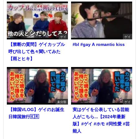
ゲイ
ゲイ
【禁断の質問】ゲイカップル
#bl #gay A romantic kiss
呼び出して色々聞いてみた
【雨とヒキ】
未分類
ゲイ
【韓国VLOG】ゲイのお誕生
実はゲイを公表している芸能
日韓国旅行🇰🇷
人がこちら...【2024年最新
版】#ゲイ #ホモ #同性愛 #芸
能人