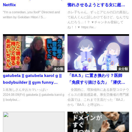
Netflix
惚れさせるようとする女に超天
然女が立ちはだかった結果…
"I'm a comedian, you fool!" Directed and
ホレ子ちゃん、ずっとアヒルの口の真似し
written by Gekidan Hitori / S...
て結人くんに話しかけてるけど、なんでな
【漫画/マンガ動画】
んだろう…！？ ▼チャンネル登録して
ね！！▼ https://w...
未分類
未分類
gatubela || gatubela karol g ||
「BA.5」に置き換わり？医師
bodybuilder || gym funny
「免疫すり抜ける力」「潜伏期
video || gay bodybuilder ||
間も短い」…「第7波」懸念
1:名無しさん＠おカマいっぱい
全国的に、増加傾向にある新型コロナウ
2024.08.09(Fri) gatubela || gatubela karol g
イルスの新規感染者。厚生労働省の専門家
#shorts #gay 💪💪
(2022年7月5日)
|| bodybui...
会議では、これまで主流だった「BA.2」
から「BA.5」と呼ばれ...