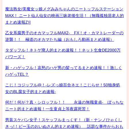
魔法熟女/美魔女ッ娘メグみみちゃんのニートッフルステーション
MAX！ ニート仙人仙女の映画三昧老後生活！（無職孤独居老人的
まとめ速報Z)]
乙女系腐男子のオカマッフルMAX2- FX！オ・カマトレーダーの
逆襲！！ 極道のオカマたち編（おもしろ動画まとめ速報）
タダッフル！ネトゲ廃人的まとめ速報！！ネット乞食DE2000万
パワーズ！
新・ハゲッフル！哀愁のハゲ男の髪ってるまとめ速報！！激しく
ハゲっTEL？
こじ！コジッフル@！-レズっ娘百合ネエ！こじらせ！50独身処
女のBL腐女子的まとめ速報-
何だ！何が？真・シロッフル！！ 永遠の無職童貞- ぼっちな
ニート的まとめ速報！一生童貞上等夜露死苦！
男装スケバン女子！スケッフルまっくす！（新・ナンノひゃくし
きっ!！ビー玉のおいぬさん的まとめ速報） 話題な事件からおも