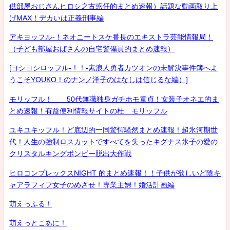
供部屋おじさんヒロシ之古惑仔的まとめ速報）話題な動画取り上
げMAX！デカいは正義刑事編
アキヨッフル-！ネオニートスケ番長のエキストラ芸能情報局！
（子ども部屋おばさんの自宅警備員的まとめ速報）
[ヨシヨシロッフル-！！-素浪人勇者カツオンの未解決事件簿へよ
うこそYOUKO！のナンノ洋子のはなしは信じるな編）]
モリッフル！ 50代無職独身ガチホモ童貞！女装子オネエ的ま
とめ速報！有益便利情報サイトの杜 モリッフル
ユキユキッフル！ど底辺的一同驚愕騒然まとめ速報！超氷河期世
代！人生の強制ロスカットですべてを失ったキグナス氷子の愛の
クリスタルキングボンビー脱出大作戦
ヒロコンプレックスNIGHT 的まとめ速報！！子供が欲しいど陰キ
ャアラフィフ女子のめざせ！専業主婦！婚活計画編
萌えっふる！
萌えっとこあに！