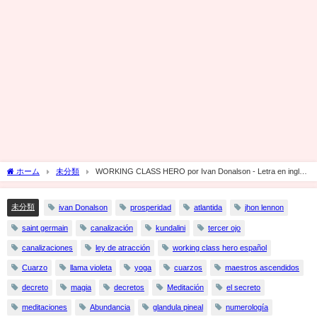
ホーム
未分類
WORKING CLASS HERO por Ivan Donalson - Letra en ingles
y español
未分類
ivan Donalson
prosperidad
atlantida
jhon lennon
saint germain
canalización
kundalini
tercer ojo
canalizaciones
ley de atracción
working class hero español
Cuarzo
llama violeta
yoga
cuarzos
maestros ascendidos
decreto
magia
decretos
Meditación
el secreto
meditaciones
Abundancia
glandula pineal
numerología