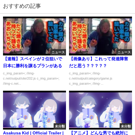
おすすめの記事
ニュース
ニュース
【速報】スペインが２位狙いで
【画像あり】これって発達障害
日本に勝利を譲るプランがある
だと思う？？？？？
c_img_param=; //img-
c_img_param=; //img-
c.net/output/site/202.js c_img_param=;
c.net/output/category/game.js
//img-c.net...
c_img_param=; //img-...
未分類
未分類
Asakusa Kid | Official Trailer |
【アニメ】どんな男でも絶対に