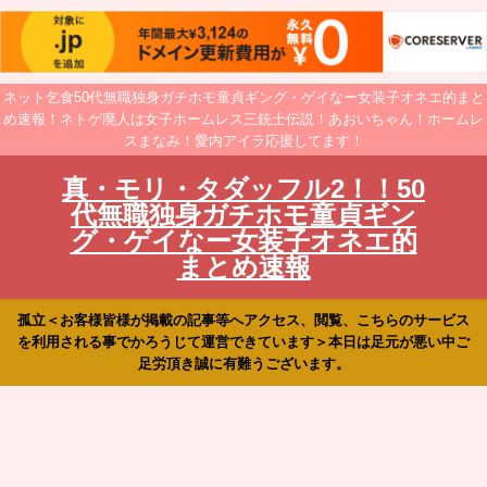
ネット乞食50代無職独身ガチホモ童貞ギング・ゲイなー女装子オネエ的まと
め速報！ネトゲ廃人は女子ホームレス三銃士伝説！あおいちゃん！ホームレ
スまなみ！愛内アイラ応援してます！
真・モリ・タダッフル2！！50
代無職独身ガチホモ童貞ギン
グ・ゲイなー女装子オネエ的
まとめ速報
孤立＜お客様皆様が掲載の記事等へアクセス、閲覧、こちらのサービス
を利用される事でかろうじて運営できています＞本日は足元が悪い中ご
足労頂き誠に有難うございます。