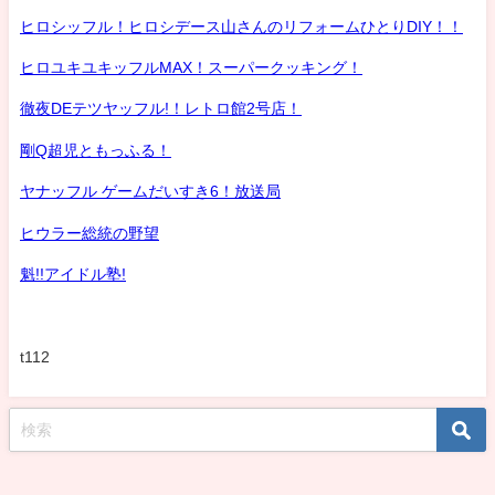
ヒロシッフル！ヒロシデース山さんのリフォームひとりDIY！！
ヒロユキユキッフルMAX！スーパークッキング！
徹夜DEテツヤッフル!！レトロ館2号店！
剛Q超児ともっふる！
ヤナッフル ゲームだいすき6！放送局
ヒウラー総統の野望
魁!!アイドル塾!
t112