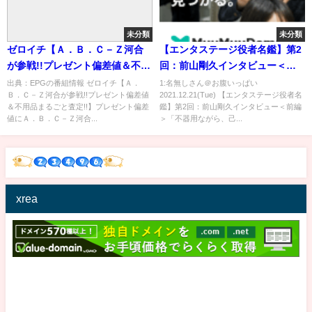
未分類
未分類
ゼロイチ【Ａ．Ｂ．Ｃ－Ｚ河合
【エンタステージ役者名鑑】第2
が参戦!!プレゼント偏差値＆不用
回：前山剛久インタビュー＜前
品まるごと査定!!】[字]…の番組
編＞「不器用ながら、己を貫く
出典：EPGの番組情報 ゼロイチ【Ａ．
1:名無しさん＠お腹いっぱい
Ｂ．Ｃ－Ｚ河合が参戦!!プレゼント偏差値
2021.12.21(Tue) 【エンタステージ役者名
内容解析まとめ
10年目」
＆不用品まるごと査定!!】プレゼント偏差
鑑】第2回：前山剛久インタビュー＜前編
値にＡ．Ｂ．Ｃ－Ｚ河合...
＞「不器用ながら、己...
xrea