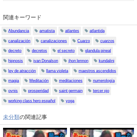
関連キーワード
Abundancia
amatista
atlantes
atlantida
canalización
canalizaciones
Cuarzo
cuarzos
decreto
decretos
el secreto
glandula pineal
hipnosis
ivan Donalson
jhon lennon
kundalini
ley de atracción
llama violeta
maestros ascendidos
magia
Meditación
meditaciones
numerología
ovnis
prosperidad
saint germain
tercer ojo
working class hero español
yoga
未分類
の関連記事