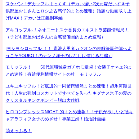
スケバン！デカッフルまっくす（デカい強い2次元嫁だいすき子
供部屋おじさんヒロシ之古惑仔的まとめ速報）話題な動画取り上
げMAX！デカいは正義刑事編
アキヨッフル-！ネオニートスケ番長のエキストラ芸能情報局！
（子ども部屋おばさんの自宅警備員的まとめ速報）
[ヨシヨシロッフル-！！-素浪人勇者カツオンの未解決事件簿へよ
うこそYOUKO！のナンノ洋子のはなしは信じるな編）]
モリッフル！ 50代無職独身ガチホモ童貞！女装子オネエ的ま
とめ速報！有益便利情報サイトの杜 モリッフル
ユキユキッフル！ど底辺的一同驚愕騒然まとめ速報！超氷河期世
代！人生の強制ロスカットですべてを失ったキグナス氷子の愛の
クリスタルキングボンビー脱出大作戦
ヒロコンプレックスNIGHT 的まとめ速報！！子供が欲しいど陰キ
ャアラフィフ女子のめざせ！専業主婦！婚活計画編
萌えっふる！