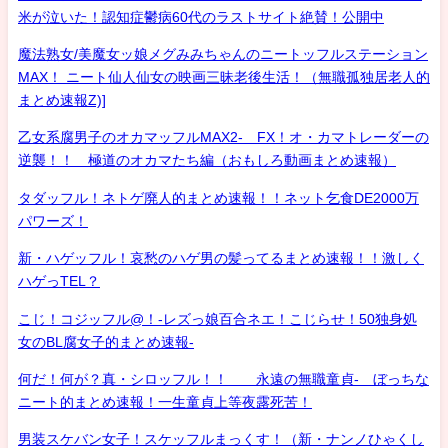
米が泣いた！認知症鬱病60代のラストサイト絶賛！公開中
魔法熟女/美魔女ッ娘メグみみちゃんのニートッフルステーション
MAX！ ニート仙人仙女の映画三昧老後生活！（無職孤独居老人的
まとめ速報Z)]
乙女系腐男子のオカマッフルMAX2- FX！オ・カマトレーダーの
逆襲！！ 極道のオカマたち編（おもしろ動画まとめ速報）
タダッフル！ネトゲ廃人的まとめ速報！！ネット乞食DE2000万
パワーズ！
新・ハゲッフル！哀愁のハゲ男の髪ってるまとめ速報！！激しく
ハゲっTEL？
こじ！コジッフル@！-レズっ娘百合ネエ！こじらせ！50独身処
女のBL腐女子的まとめ速報-
何だ！何が？真・シロッフル！！ 永遠の無職童貞- ぼっちな
ニート的まとめ速報！一生童貞上等夜露死苦！
男装スケバン女子！スケッフルまっくす！（新・ナンノひゃくし