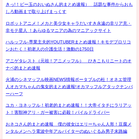
きっ!！ビー玉のおいぬさん的まとめ速報） 話題な事件からおも
しろ動画まで取り上げまっくす
ロボットアニメ！メカと美少女キャラだいすき永遠の非リア充・
非モテ星人 ！あらゆるマニアの為のマニアックサイト
ハルッフル-専業主夫的YOUTUBERまとめ速報！キモデブロリコ
ンおたく！初老人の介護生活！激動の1750日
アニゲタレスト（元祖！アニメッフル） ひきこもりニートのオ
ナベ的まとめ速報
火浦のシネマッフル映画NEWS情報ポータブルの杜！オネエ管理
人オカマちゃんの鬼女的まとめ速報!オカマッフルアタックナンバ
ーハーフ
ユカ・ヨネッフル！初老的まとめ速報！！大帝イタチにラリアッ
ト！害獣神アリ・ガー被害に必殺！パイルドライバー
おネコさん的まとめ速報 僕の彼女はエリーちゃん人形！豆腐メ
ンタルメンヘラ電波中年アルバイターのぬいぐるみ男子末路編