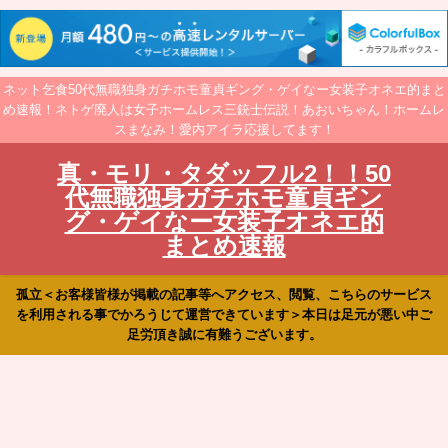
ネット乞食50代無職独身ガチホモ童貞ギング・ゲイなー女装子オネエ的まと
め速報！ネトゲ廃人は女子ホームレス三銃士伝説！あおいちゃん！ホームレ
スまなみ！愛内アイラ応援してます！
真・モリ・タダッフル2！！50
代無職独身ガチホモ童貞ギン
グ・ゲイなー女装子オネエ的
まとめ速報
孤立＜お客様皆様が掲載の記事等へアクセス、閲覧、こちらのサービス
を利用される事でかろうじて運営できています＞本日は足元が悪い中ご
足労頂き誠に有難うございます。