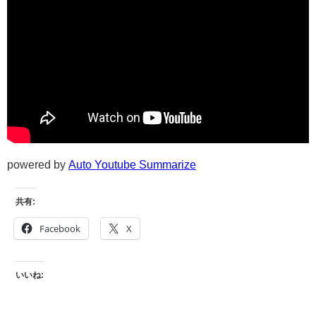
powered by
Auto Youtube Summarize
共有:
Facebook
X
いいね: