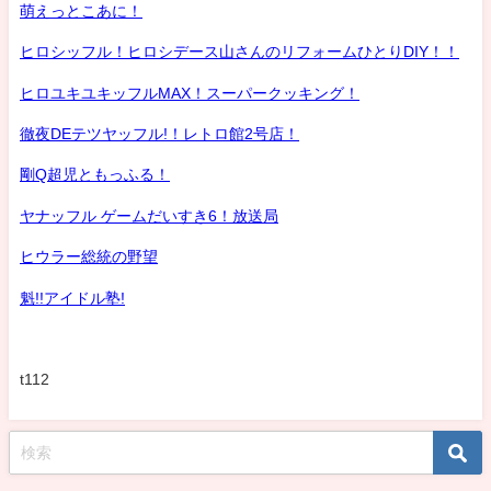
萌えっとこあに！
ヒロシッフル！ヒロシデース山さんのリフォームひとりDIY！！
ヒロユキユキッフルMAX！スーパークッキング！
徹夜DEテツヤッフル!！レトロ館2号店！
剛Q超児ともっふる！
ヤナッフル ゲームだいすき6！放送局
ヒウラー総統の野望
魁!!アイドル塾!
t112