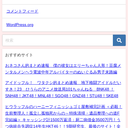
コメントフィード
WordPress.org
おすすめサイト
おネコさん的まとめ速報 僕の彼女はエリーちゃん人形！豆腐メ
ンタルメンヘラ電波中年アルバイターのぬいぐるみ男子末路編
アイドッフル！ ワタクシ的まとめ速報 地下格闘アイドルだい
すき！23 ひうらのアニメ放送局101ちゃんねる BNK48 ！
SNH48！JKT48！MNL48！SGO48！GNZ48！STU48！SKE48
ヒウラッフルのハーニーフィニッシュゴミ屋敷補完計画 ＜必殺！
生前整理人！孤立し孤独死からの～特殊清掃・遺品整理への道F
完結編＞ キャッシング計1500万返済：厨二病借金3500万円！う
つ病統合失調症14年生HKT46！！9期研究生、最後のサイト！全