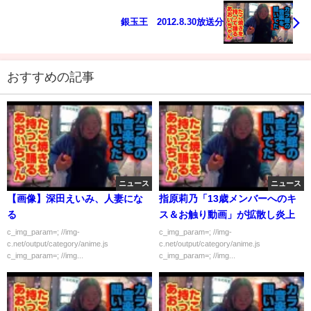
銀玉王 2012.8.30放送分
おすすめの記事
ニュース
ニュース
【画像】深田えいみ、人妻にな
指原莉乃「13歳メンバーへのキ
る
ス＆お触り動画」が拡散し炎上
c_img_param=; //img-
c_img_param=; //img-
c.net/output/category/anime.js
c.net/output/category/anime.js
c_img_param=; //img...
c_img_param=; //img...