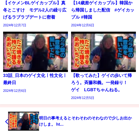
【イケメンBLゲイカップル】真
【14歳差ゲイカップル】韓国か
冬とこすけ モデル2人の繰り広
ら帰国しました配信 #ゲイカッ
げるラブラブデートに密着
プル #韓国
2024年12月7日
2024年12月6日
33話_日本のゲイ文化ㅣ性文化ㅣ
【歌ってみた】ゲイの歩いて帰
最終日
ろう。斉藤和義。一発録り！
ゲイ LGBTちゃんねる。
2024年12月6日
2024年12月5日
明日の事考えるとそわそわのそわなので少しお出か
けしま。 ht...