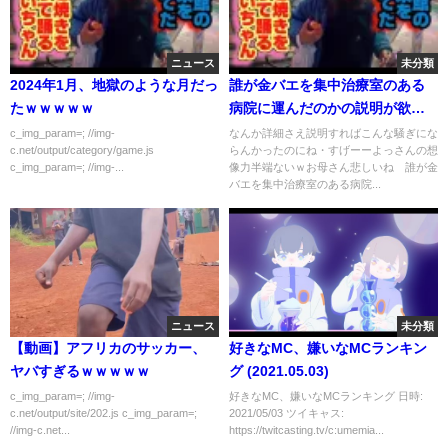
ニュース
未分類
2024年1月、地獄のような月だっ
誰が金バエを集中治療室のある
たｗｗｗｗｗ
病院に運んだのかの説明が欲し
いよね。誰の通報？初動がミス
c_img_param=; //img-
なんか詳細さえ説明すればこんな騒ぎにな
c.net/output/category/game.js
らんかったのにね・すげーーよっさんの想
ったね よっさんの想像力半端
c_img_param=; //img-...
像力半端ないｗお母さん悲しいね 誰が金
ないｗ 真央のヒカルお兄様、
バエを集中治療室のある病院...
まさやんが何か知ってるのかな
ニュース
未分類
【動画】アフリカのサッカー、
好きなMC、嫌いなMCランキン
ヤバすぎるｗｗｗｗｗ
グ (2021.05.03)
c_img_param=; //img-
好きなMC、嫌いなMCランキング 日時:
c.net/output/site/202.js c_img_param=;
2021/05/03 ツイキャス:
//img-c.net...
https://twitcasting.tv/c:umemia...