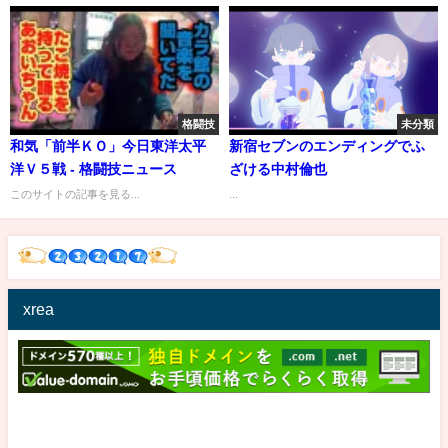
格闘技
未分類
和気「前半ＫＯ」今日東洋太平
新宿セブンのエンディングでふ
洋Ｖ５戦 - 格闘技ニュース
ざける中村倫也
このサイトの記事を見る...
...
xrea