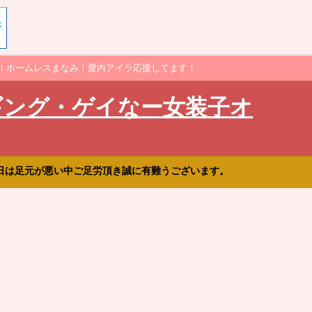
！ホームレスまなみ！愛内アイラ応援してます！
ギング・ゲイなー女装子オ
日は足元が悪い中ご足労頂き誠に有難うございます。