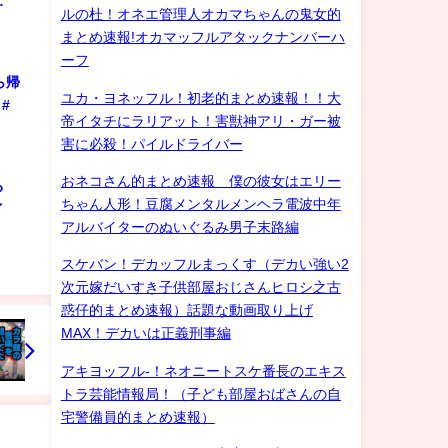
…
ルの杜！オネエ管理人オカマちゃんの鬼女的
まとめ速報!オカマッフルアタックナンバーハ
ーフ
ら帰
ユカ・ヨネッフル！初老的まとめ速報！！大
#
帝イタチにラリアット！害獣神アリ・ガー被
害に必殺！パイルドライバー
おネコさん的まとめ速報 僕の彼女はエリー
ろ
ちゃん人形！豆腐メンタルメンヘラ電波中年
ゲイ
アルバイターのぬいぐるみ男子末路編
スケバン！デカッフルまっくす（デカい強い2
次元嫁だいすき子供部屋おじさんヒロシ之古
惑仔的まとめ速報）話題な動画取り上げ
MAX！デカいは正義刑事編
アキヨッフル-！ネオニートスケ番長のエキス
トラ芸能情報局！（子ども部屋おばさんの自
宅警備員的まとめ速報）