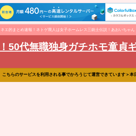
オネエ的まとめ速報！ネトゲ廃人は女子ホームレス三銃士伝説！あおいちゃん
！50代無職独身ガチホモ童貞
、こちらのサービスを利用される事でかろうじて運営できています＞本