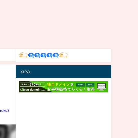
xrea
iroko3