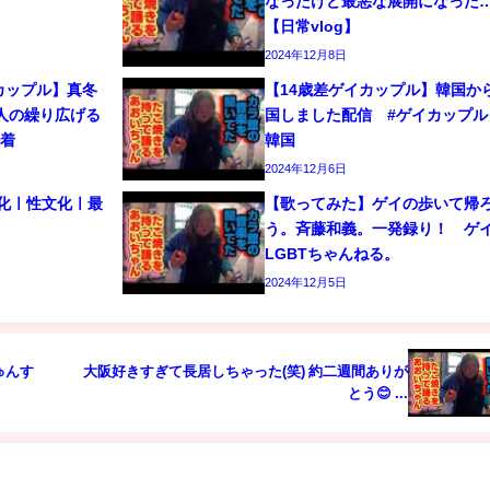
なったけど最悪な展開になった
【日常vlog】
2024年12月8日
カップル】真冬
【14歳差ゲイカップル】韓国か
人の繰り広げる
国しました配信 #ゲイカップル 
密着
韓国
2024年12月6日
文化ㅣ性文化ㅣ最
【歌ってみた】ゲイの歩いて帰
う。斉藤和義。一発録り！ 
LGBTちゃんねる。
2024年12月5日
ゅんす
大阪好きすぎて長居しちゃった(笑) 約二週間ありが
とう😊 ...