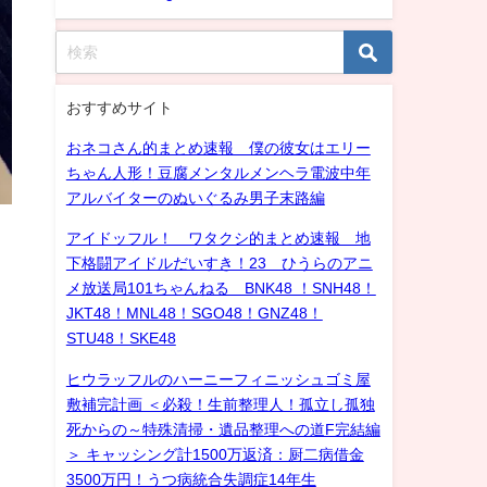
おすすめサイト
おネコさん的まとめ速報 僕の彼女はエリー
ちゃん人形！豆腐メンタルメンヘラ電波中年
アルバイターのぬいぐるみ男子末路編
アイドッフル！ ワタクシ的まとめ速報 地
下格闘アイドルだいすき！23 ひうらのアニ
メ放送局101ちゃんねる BNK48 ！SNH48！
JKT48！MNL48！SGO48！GNZ48！
STU48！SKE48
ヒウラッフルのハーニーフィニッシュゴミ屋
敷補完計画 ＜必殺！生前整理人！孤立し孤独
死からの～特殊清掃・遺品整理への道F完結編
＞ キャッシング計1500万返済：厨二病借金
3500万円！うつ病統合失調症14年生