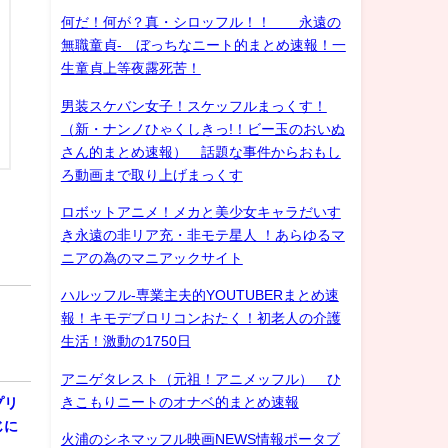
何だ！何が？真・シロッフル！！ 永遠の
無職童貞- ぼっちなニート的まとめ速報！一
生童貞上等夜露死苦！
男装スケバン女子！スケッフルまっくす！
（新・ナンノひゃくしきっ!！ビー玉のおいぬ
さん的まとめ速報） 話題な事件からおもし
ろ動画まで取り上げまっくす
ロボットアニメ！メカと美少女キャラだいす
き永遠の非リア充・非モテ星人 ！あらゆるマ
ニアの為のマニアックサイト
ハルッフル-専業主夫的YOUTUBERまとめ速
報！キモデブロリコンおたく！初老人の介護
生活！激動の1750日
アニゲタレスト（元祖！アニメッフル） ひ
きこもりニートのオナベ的まとめ速報
プリ
じに
火浦のシネマッフル映画NEWS情報ポータブ