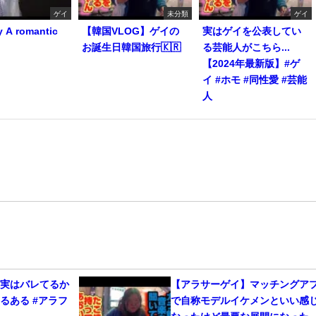
ゲイ
未分類
ゲイ
y A romantic
【韓国VLOG】ゲイの
実はゲイを公表してい
お誕生日韓国旅行🇰🇷
る芸能人がこちら...
【2024年最新版】#ゲ
イ #ホモ #同性愛 #芸能
人
、実はバレてるか
【アラサーゲイ】マッチングア
るある #アラフ
で自称モデルイケメンといい感