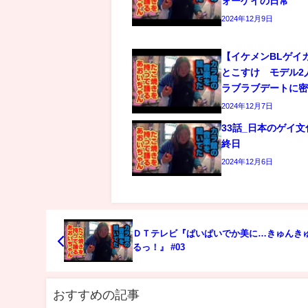
ォーゲイの日常
2024年12月9日
【イケメンBLゲイ
とこすけ モデル2
ラブラブデートに
2024年12月7日
33話_日本のゲイ
終日
2024年12月6日
ＤＴテレビ『ぱいぱいでか美に…きゅんき
るっ！』 #03
おすすめの記事