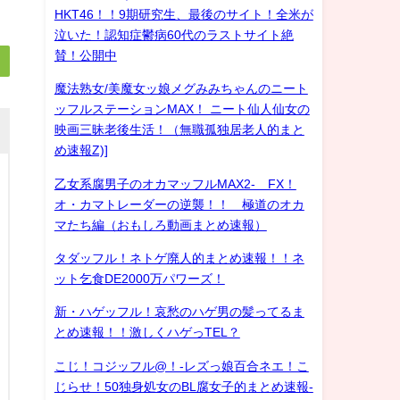
HKT46！！9期研究生、最後のサイト！全米が
泣いた！認知症鬱病60代のラストサイト絶
賛！公開中
魔法熟女/美魔女ッ娘メグみみちゃんのニート
ッフルステーションMAX！ ニート仙人仙女の
映画三昧老後生活！（無職孤独居老人的まと
め速報Z)]
乙女系腐男子のオカマッフルMAX2- FX！
オ・カマトレーダーの逆襲！！ 極道のオカ
マたち編（おもしろ動画まとめ速報）
タダッフル！ネトゲ廃人的まとめ速報！！ネ
ット乞食DE2000万パワーズ！
新・ハゲッフル！哀愁のハゲ男の髪ってるま
とめ速報！！激しくハゲっTEL？
こじ！コジッフル@！-レズっ娘百合ネエ！こ
じらせ！50独身処女のBL腐女子的まとめ速報-