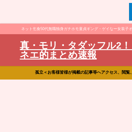
ネット乞食50代無職独身ガチホモ童貞ギング・ゲイなー女装子
真・モリ・タダッフル2！
ネエ的まとめ速報
孤立＜お客様皆様が掲載の記事等へアクセス、閲覧