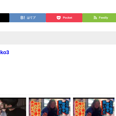
はてブ
Pocket
Feedly
oko3