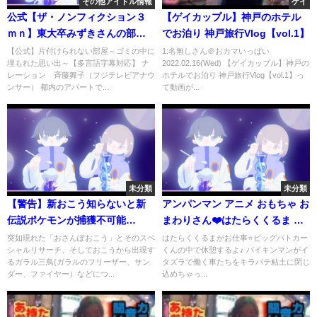
その他アイドル情報
ゲイ
公式【ザ・ノンフィクション３
【ゲイカップル】神戸のホテル
ｍｎ】東大卒みずきさんの部屋
でお泊り 神戸旅行Vlog【vol.1】
がゴミだらけのワケ…ＶＯＬ①
【公式】片付けられない部屋～ゴミの中に
1:名無しさん＠おカマいっぱい
埋もれた思い出～【多言語字幕対応】 ナ
2022.02.16(Wed) 【ゲイカップル】神戸の
レーション 斉藤舞子（フジテレビアナウ
ホテルでお泊り 神戸旅行Vlog【vol.1】っ
ンサー） 都内のアパートで...
て動画が...
未分類
未分類
【警告】新おこう知らないと新
アンパンマン アニメ おもちゃ お
伝説ポケモンが捕獲不可能
まわりさん❤️はたらくくるま が
に！？レイドデイや地域限定が
キラパテ粘土に捕まったよ⭐緊急
突如現れた「おさんぽおこう」とそのスペ
はたらくくるまがお仕事⭐ビッグパトカー
シャルリサーチ、そしておこうから出現す
くんの中で休憩するよ♪ バイキンマンがイ
来る最新情報まとめ【ポケモン
出動してイタズラするバイキン
るガラル三鳥(ガラルのフリーザー、サン
タズラで働く車たちをキラパテ粘土に閉じ
GO】
マンを手錠で逮捕！緊急車両の
ダー、ファイヤー）などにつ...
込めちゃっ...
パトカー、救急車、建設車両