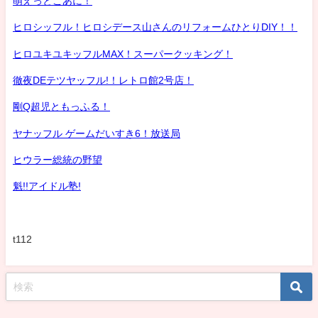
萌えっとこあに！
ヒロシッフル！ヒロシデース山さんのリフォームひとりDIY！！
ヒロユキユキッフルMAX！スーパークッキング！
徹夜DEテツヤッフル!！レトロ館2号店！
剛Q超児ともっふる！
ヤナッフル ゲームだいすき6！放送局
ヒウラー総統の野望
魁!!アイドル塾!
t112