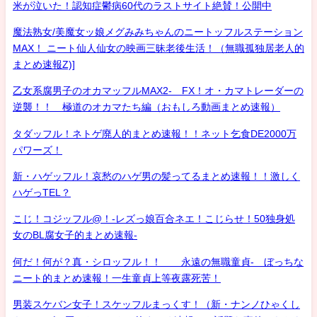
米が泣いた！認知症鬱病60代のラストサイト絶賛！公開中
魔法熟女/美魔女ッ娘メグみみちゃんのニートッフルステーション
MAX！ ニート仙人仙女の映画三昧老後生活！（無職孤独居老人的
まとめ速報Z)]
乙女系腐男子のオカマッフルMAX2- FX！オ・カマトレーダーの
逆襲！！ 極道のオカマたち編（おもしろ動画まとめ速報）
タダッフル！ネトゲ廃人的まとめ速報！！ネット乞食DE2000万
パワーズ！
新・ハゲッフル！哀愁のハゲ男の髪ってるまとめ速報！！激しく
ハゲっTEL？
こじ！コジッフル@！-レズっ娘百合ネエ！こじらせ！50独身処
女のBL腐女子的まとめ速報-
何だ！何が？真・シロッフル！！ 永遠の無職童貞- ぼっちな
ニート的まとめ速報！一生童貞上等夜露死苦！
男装スケバン女子！スケッフルまっくす！（新・ナンノひゃくし