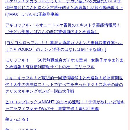
スケバン！デカッフルまっくす（デカい強い2次元嫁だいすき子
供部屋おじさんヒロシ之古惑仔的まとめ速報）話題な動画取り上
げMAX！デカいは正義刑事編
アキヨッフル-！ネオニートスケ番長のエキストラ芸能情報局！
（子ども部屋おばさんの自宅警備員的まとめ速報）
[ヨシヨシロッフル-！！-素浪人勇者カツオンの未解決事件簿へよ
うこそYOUKO！のナンノ洋子のはなしは信じるな編）]
モリッフル！ 50代無職独身ガチホモ童貞！女装子オネエ的ま
とめ速報！有益便利情報サイトの杜 モリッフル
ユキユキッフル！ど底辺的一同驚愕騒然まとめ速報！超氷河期世
代！人生の強制ロスカットですべてを失ったキグナス氷子の愛の
クリスタルキングボンビー脱出大作戦
ヒロコンプレックスNIGHT 的まとめ速報！！子供が欲しいど陰キ
ャアラフィフ女子のめざせ！専業主婦！婚活計画編
萌えっふる！