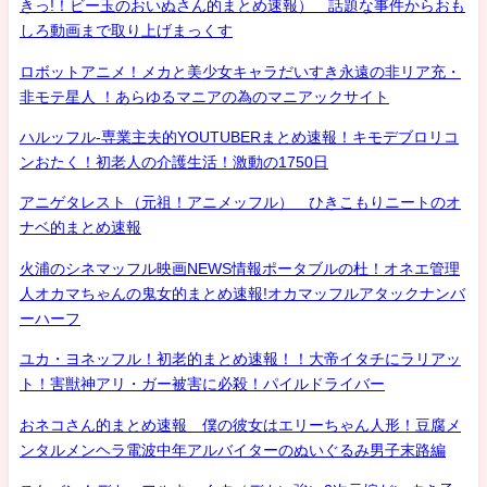
きっ!！ビー玉のおいぬさん的まとめ速報） 話題な事件からおも
しろ動画まで取り上げまっくす
ロボットアニメ！メカと美少女キャラだいすき永遠の非リア充・
非モテ星人 ！あらゆるマニアの為のマニアックサイト
ハルッフル-専業主夫的YOUTUBERまとめ速報！キモデブロリコ
ンおたく！初老人の介護生活！激動の1750日
アニゲタレスト（元祖！アニメッフル） ひきこもりニートのオ
ナベ的まとめ速報
火浦のシネマッフル映画NEWS情報ポータブルの杜！オネエ管理
人オカマちゃんの鬼女的まとめ速報!オカマッフルアタックナンバ
ーハーフ
ユカ・ヨネッフル！初老的まとめ速報！！大帝イタチにラリアッ
ト！害獣神アリ・ガー被害に必殺！パイルドライバー
おネコさん的まとめ速報 僕の彼女はエリーちゃん人形！豆腐メ
ンタルメンヘラ電波中年アルバイターのぬいぐるみ男子末路編