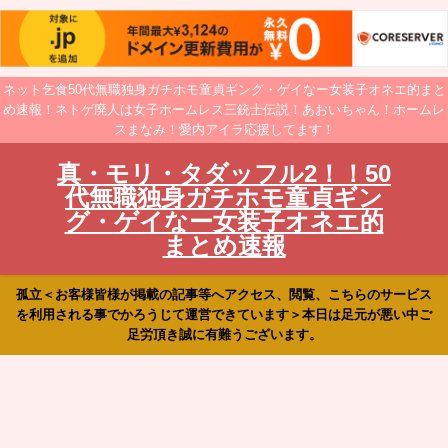
ネット乞食50代無職独身ガチホモ童貞ギング・ゲイなー女装子オネエ的まと
め速報！ネトゲ廃人は女子ホームレス三銃士伝説！あおいちゃん！ホームレ
スまなみ！愛内アイラ応援してます！
真・モリ・タダッフル2！！50
代無職独身ガチホモ童貞ギン
グ・ゲイなー女装子オネエ的
まとめ速報
孤立＜お客様皆様が掲載の記事等へアクセス、閲覧、こちらのサービス
を利用される事でかろうじて運営できています＞本日は足元が悪い中ご
足労頂き誠に有難うございます。