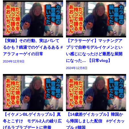
【実録】その行動、実はバレて
【アラサーゲイ】マッチングア
るかも？銭湯でのゲイあるある #
プリで自称モデルイケメンとい
アラフォーゲイの日常
い感じになったけど最悪な展開
になった… 【日常vlog】
2024年12月9日
2024年12月8日
【イケメンBLゲイカップル】真
【14歳差ゲイカップル】韓国か
冬とこすけ モデル2人の繰り広
ら帰国しました配信 #ゲイカッ
げるラブラブデートに密着
プル #韓国