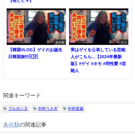
【雨とヒキ】
未分類
ゲイ
【韓国VLOG】ゲイのお誕生
実はゲイを公表している芸能
日韓国旅行🇰🇷
人がこちら...【2024年最新
版】#ゲイ #ホモ #同性愛 #芸
能人
関連キーワード
ブルボンヌ
中村うさぎ
中村直腸
未分類
の関連記事