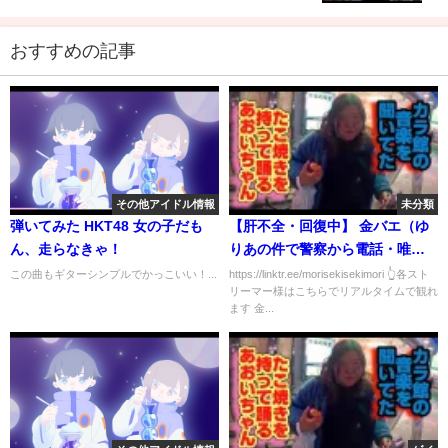
おすすめの記事
その他アイドル情報
未分類
弾いてみた HKT48 女の子だも
【肝不全・回復中】 金バエ（ゆ
ん、走らなきゃ！
りあの件で警察から電話・唯我
事件、結局犯人誰？）
この曲もギターシンプルでかっこいい！...
https://linktr.ee/morisekisekimori 👆各スト
リーマー様はこちらでリアルタイムで観れ
ます 金...