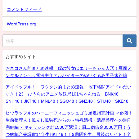
コメントフィード
WordPress.org
おすすめサイト
おネコさん的まとめ速報 僕の彼女はエリーちゃん人形！豆腐メ
ンタルメンヘラ電波中年アルバイターのぬいぐるみ男子末路編
アイドッフル！ ワタクシ的まとめ速報 地下格闘アイドルだい
すき！23 ひうらのアニメ放送局101ちゃんねる BNK48 ！
SNH48！JKT48！MNL48！SGO48！GNZ48！STU48！SKE48
ヒウラッフルのハーニーフィニッシュゴミ屋敷補完計画 ＜必殺！
生前整理人！孤立し孤独死からの～特殊清掃・遺品整理への道F
完結編＞ キャッシング計1500万返済：厨二病借金3500万円！う
つ病統合失調症14年生HKT46！！9期研究生、最後のサイト！全