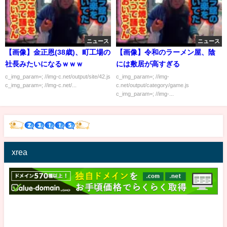
ニュース
ニュース
【画像】金正恩(38歳)、町工場の
【画像】令和のラーメン屋、陰
社長みたいになるｗｗｗ
には敷居が高すぎる
c_img_param=; //img-c.net/output/site/42.js
c_img_param=; //img-
c_img_param=; //img-c.net/...
c.net/output/category/game.js
c_img_param=; //img-...
xrea