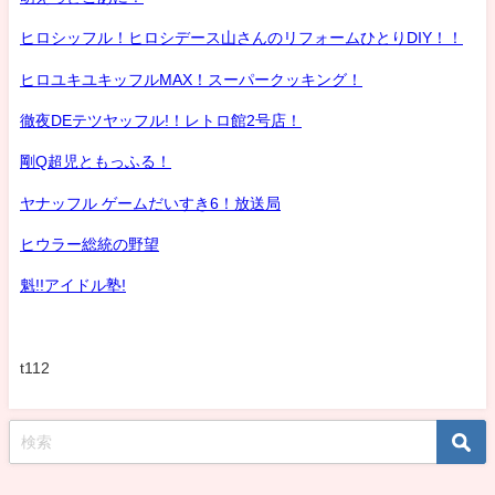
ヒロシッフル！ヒロシデース山さんのリフォームひとりDIY！！
ヒロユキユキッフルMAX！スーパークッキング！
徹夜DEテツヤッフル!！レトロ館2号店！
剛Q超児ともっふる！
ヤナッフル ゲームだいすき6！放送局
ヒウラー総統の野望
魁!!アイドル塾!
t112