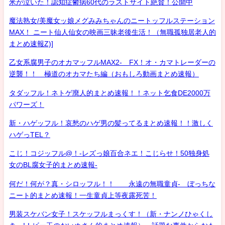
米が泣いた！認知症鬱病60代のラストサイト絶賛！公開中
魔法熟女/美魔女ッ娘メグみみちゃんのニートッフルステーション
MAX！ ニート仙人仙女の映画三昧老後生活！（無職孤独居老人的
まとめ速報Z)]
乙女系腐男子のオカマッフルMAX2- FX！オ・カマトレーダーの
逆襲！！ 極道のオカマたち編（おもしろ動画まとめ速報）
タダッフル！ネトゲ廃人的まとめ速報！！ネット乞食DE2000万
パワーズ！
新・ハゲッフル！哀愁のハゲ男の髪ってるまとめ速報！！激しく
ハゲっTEL？
こじ！コジッフル@！-レズっ娘百合ネエ！こじらせ！50独身処
女のBL腐女子的まとめ速報-
何だ！何が？真・シロッフル！！ 永遠の無職童貞- ぼっちな
ニート的まとめ速報！一生童貞上等夜露死苦！
男装スケバン女子！スケッフルまっくす！（新・ナンノひゃくし