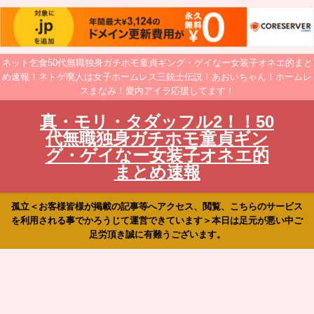
ネット乞食50代無職独身ガチホモ童貞ギング・ゲイなー女装子オネエ的まと
め速報！ネトゲ廃人は女子ホームレス三銃士伝説！あおいちゃん！ホームレ
スまなみ！愛内アイラ応援してます！
真・モリ・タダッフル2！！50
代無職独身ガチホモ童貞ギン
グ・ゲイなー女装子オネエ的
まとめ速報
孤立＜お客様皆様が掲載の記事等へアクセス、閲覧、こちらのサービス
を利用される事でかろうじて運営できています＞本日は足元が悪い中ご
足労頂き誠に有難うございます。