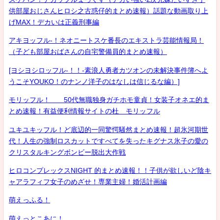
供部屋おじさんヒロシ之古惑仔的まとめ速報）話題な動画取り上
げMAX！デカいは正義刑事編
アキヨッフル-！ネオニートスケ番長のエキストラ芸能情報局！
（子ども部屋おばさんの自宅警備員的まとめ速報）
[ヨシヨシロッフル-！！-素浪人勇者カツオンの未解決事件簿へよ
うこそYOUKO！のナンノ洋子のはなしは信じるな編）]
モリッフル！ 50代無職独身ガチホモ童貞！女装子オネエ的ま
とめ速報！有益便利情報サイトの杜 モリッフル
ユキユキッフル！ど底辺的一同驚愕騒然まとめ速報！超氷河期世
代！人生の強制ロスカットですべてを失ったキグナス氷子の愛の
クリスタルキングボンビー脱出大作戦
ヒロコンプレックスNIGHT 的まとめ速報！！子供が欲しいど陰キ
ャアラフィフ女子のめざせ！専業主婦！婚活計画編
萌えっふる！
萌えっとこあに！