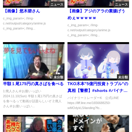
ニュース
ニュース
【画像】悠木碧さん
【画像】アジのアラの素揚げう
めぇｗｗｗｗｗ
c_img_param=; //img-
c.net/output/category/anime.js
c_img_param=; //img-
c_img_param=; //img...
c.net/output/category/anime.js
c_img_param=; //img...
未分類
未分類
半額１尾175円の真さばを食べる
TKO木本"5億円投資トラブル"の
真相【警察】#shorts #バイナリ
1:廃人さん＠お腹いっぱい
2024.11.10(Sun) 半額１尾175円の真さば
ーオプション #ハイローオースト
バイナリートレーダーK 公式LINE
を食べるって動画が話題らしいぞ 2:廃人
https://liff.line.me/1656688250-
ラリア
さん＠お腹いっぱい...
wMOdykL5/landing?fo...