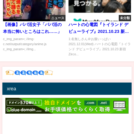
ニュース
未分類
【画像】パパ活女子「パパ活の
ハートの心電図『トイランド デ
本当に怖いところはこれ……」
ビューライブ』2021.10.23 新宿
ZircoTokyo【4K60p/α7SIII】
c_img_param=; //img-
1:名無しさん＠お腹いっぱい
c.net/output/category/anime.js
2021.12.01(Wed) ハートの心電図『トイラ
c_img_param=; //img...
ンド デビューライブ』2021.10.23 新宿
Zirco...
xrea