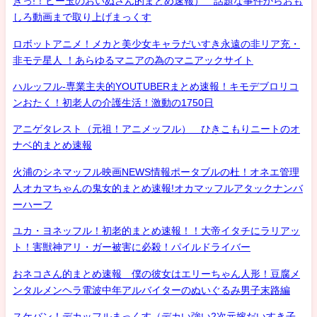
きっ!！ビー玉のおいぬさん的まとめ速報） 話題な事件からおも
しろ動画まで取り上げまっくす
ロボットアニメ！メカと美少女キャラだいすき永遠の非リア充・
非モテ星人 ！あらゆるマニアの為のマニアックサイト
ハルッフル-専業主夫的YOUTUBERまとめ速報！キモデブロリコ
ンおたく！初老人の介護生活！激動の1750日
アニゲタレスト（元祖！アニメッフル） ひきこもりニートのオ
ナベ的まとめ速報
火浦のシネマッフル映画NEWS情報ポータブルの杜！オネエ管理
人オカマちゃんの鬼女的まとめ速報!オカマッフルアタックナンバ
ーハーフ
ユカ・ヨネッフル！初老的まとめ速報！！大帝イタチにラリアッ
ト！害獣神アリ・ガー被害に必殺！パイルドライバー
おネコさん的まとめ速報 僕の彼女はエリーちゃん人形！豆腐メ
ンタルメンヘラ電波中年アルバイターのぬいぐるみ男子末路編
スケバン！デカッフルまっくす（デカい強い2次元嫁だいすき子