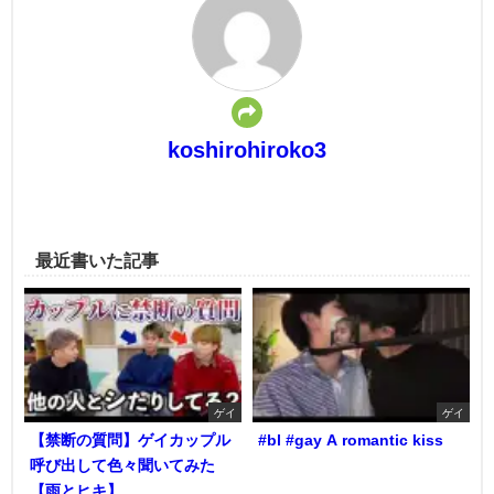
koshirohiroko3
最近書いた記事
ゲイ
ゲイ
【禁断の質問】ゲイカップル
#bl #gay A romantic kiss
呼び出して色々聞いてみた
【雨とヒキ】