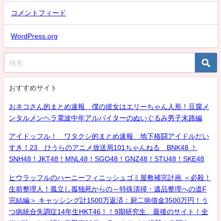
コメントフィード
WordPress.org
おすすめサイト
おネコさん的まとめ速報 僕の彼女はエリーちゃん人形！豆腐メ
ンタルメンヘラ電波中年アルバイターのぬいぐるみ男子末路編
アイドッフル！ ワタクシ的まとめ速報 地下格闘アイドルだい
すき！23 ひうらのアニメ放送局101ちゃんねる BNK48 ！
SNH48！JKT48！MNL48！SGO48！GNZ48！STU48！SKE48
ヒウラッフルのハーニーフィニッシュゴミ屋敷補完計画 ＜必殺！
生前整理人！孤立し孤独死からの～特殊清掃・遺品整理への道F
完結編＞ キャッシング計1500万返済：厨二病借金3500万円！う
つ病統合失調症14年生HKT46！！9期研究生、最後のサイト！全