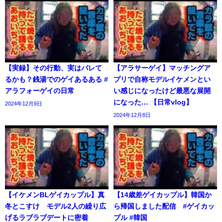
【実録】その行動、実はバレて
【アラサーゲイ】マッチングア
るかも？銭湯でのゲイあるある #
プリで自称モデルイケメンとい
アラフォーゲイの日常
い感じになったけど最悪な展開
になった… 【日常vlog】
2024年12月9日
2024年12月8日
【イケメンBLゲイカップル】真
【14歳差ゲイカップル】韓国か
冬とこすけ モデル2人の繰り広
ら帰国しました配信 #ゲイカッ
げるラブラブデートに密着
プル #韓国