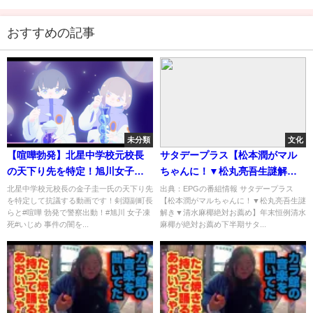
おすすめの記事
未分類
文化
【喧嘩勃発】北星中学校元校長
サタデープラス【松本潤がマル
の天下り先を特定！旭川女子凍
ちゃんに！▼松丸亮吾生謎解き
死いじめ事件を追及！剣淵副町
▼清水麻椰絶対お薦め】[字]…の
北星中学校元校長の金子圭一氏の天下り先
出典：EPGの番組情報 サタデープラス
を特定して抗議する動画です！剣淵副町長
【松本潤がマルちゃんに！▼松丸亮吾生謎
長と対決【神回】
番組内容解析まとめ
らと#喧嘩 勃発で警察出動！#旭川 女子凍
解き▼清水麻椰絶対お薦め】年末恒例清水
死#いじめ 事件の闇を...
麻椰が絶対お薦め下半期サタ...