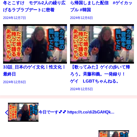
冬とこすけ モデル2人の繰り広
ら帰国しました配信 #ゲイカッ
げるラブラブデートに密着
プル #韓国
2024年12月7日
2024年12月6日
33話_日本のゲイ文化ㅣ性文化ㅣ
【歌ってみた】ゲイの歩いて帰
最終日
ろう。斉藤和義。一発録り！
ゲイ LGBTちゃんねる。
2024年12月6日
2024年12月5日
今日でーす💕💕 https://t.co/di2bGAHQk...