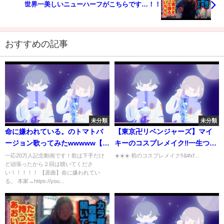
世界一美しいニューハーフがこちらです…！！
おすすめの記事
未分類
未分類
命に嫌われている。のトマトバ
【東京卍リベンジャーズ】マイ
ージョン歌ってみたwwwww【フ
キーのコスプレメイク‼️一生つい
ォートナイト】
ていきやす‼️総長‼️‼️‼️
一応20万人記念動画です！歌は下手だけ
☀️☀️☀️ 初のコスプレメイク‼&#xf...
ど頑張ったから２回は聴いてくださ
い！！！！！ 【原曲】命に嫌われてい
る。 本家→https://you...