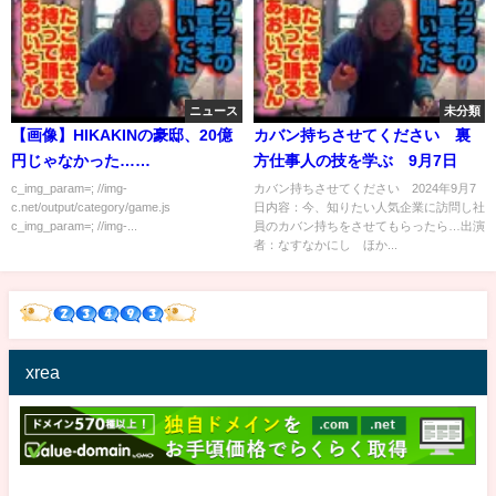
ニュース
未分類
【画像】HIKAKINの豪邸、20億
カバン持ちさせてください 裏
円じゃなかった……
方仕事人の技を学ぶ 9月7日
c_img_param=; //img-
カバン持ちさせてください 2024年9月7
c.net/output/category/game.js
日内容：今、知りたい人気企業に訪問し社
c_img_param=; //img-...
員のカバン持ちをさせてもらったら…出演
者：なすなかにし ほか...
xrea