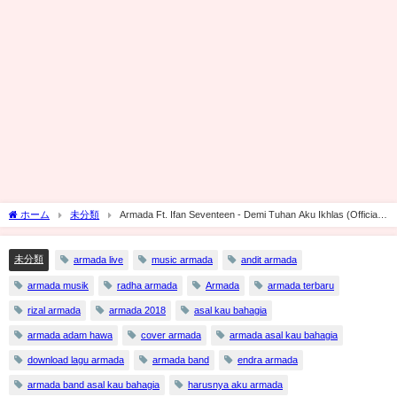
ホーム
未分類
Armada Ft. Ifan Seventeen - Demi Tuhan Aku Ikhlas (Official
Music Video) ☑️
未分類
armada live
music armada
andit armada
armada musik
radha armada
Armada
armada terbaru
rizal armada
armada 2018
asal kau bahagia
armada adam hawa
cover armada
armada asal kau bahagia
download lagu armada
armada band
endra armada
armada band asal kau bahagia
harusnya aku armada