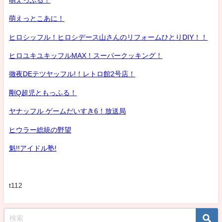
萌えっとこあに！
ヒロシッフル！ヒロシデース山さんのリフォームひとりDIY！！
ヒロユキユキッフルMAX！スーパークッキング！
徹夜DEテツヤッフル!！レトロ館2号店！
剛Q超児ともっふる！
ヤナッフル ゲームだいすき6！放送局
ヒウラー総統の野望
魁!!アイドル塾!
t112