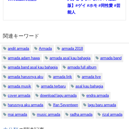
版】#ゲイ #ホモ #同性愛 #芸
能人
関連キーワード
andit armada
Armada
armada 2018
armada adam hawa
armada asal kau bahagia
armada band
armada band asal kau bahagia
armada full album
armada harusnya aku
armada lirik
armada live
armada musik
armada terbaru
asal kau bahagia
cover armada
download lagu armada
endra armada
harusnya aku armada
Ifan Seventeen
lagu baru armada
mai armada
music armada
radha armada
rizal armada