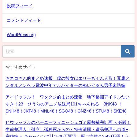
投稿フィード
コメントフィード
WordPress.org
おすすめサイト
おネコさん的まとめ速報 僕の彼女はエリーちゃん人形！豆腐メ
ンタルメンヘラ電波中年アルバイターのぬいぐるみ男子末路編
アイドッフル！ ワタクシ的まとめ速報 地下格闘アイドルだい
すき！23 ひうらのアニメ放送局101ちゃんねる BNK48 ！
SNH48！JKT48！MNL48！SGO48！GNZ48！STU48！SKE48
ヒウラッフルのハーニーフィニッシュゴミ屋敷補完計画 ＜必殺！
生前整理人！孤立し孤独死からの～特殊清掃・遺品整理への道F
完結編＞ キャッシング計1500万返済：厨二病借金3500万円！う