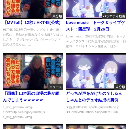
未分類
バラエティ動画
【MV full】12秒 / HKT48[公式]
Love music トーク＆ライブゲ
スト：四星球 2月26日
HKT48 2015年第一弾シングル！ 走り出し
た恋の、身動きが取れなくなるほどのまぶ
Love music 2023年2月26日内容：トーク
しさを、 アグレッシヴなギターサウンド
＆ライブゲストに四星球が登場出演者：四
にのせて歌った、...
星球 ヤバイＴシャツ屋さん ほか......
ニュース
未分類
【画像】山本彩の自慢の胸が縮
どっちが声をかけたの？しゅん
んでしまうｗｗｗｗｗ
しゃんとのデュオ結成の裏側を
話します！【フォートナイ
c_img_param=; //img-
▼所属 https://e-sports.gamewith.co.jp
c.net/output/category/anime.js
▼GameWith Official Supporters Club...
ト/Fortnite】
c_img_param=; //img...