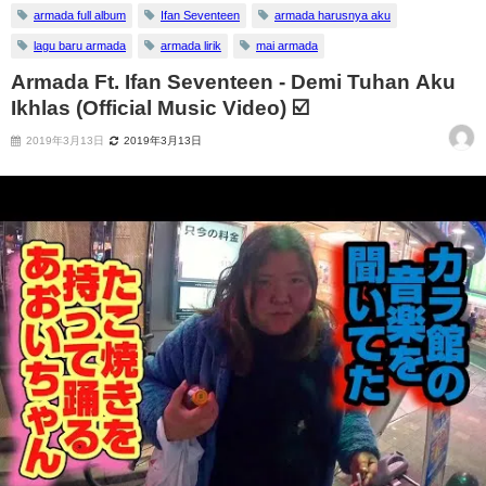
armada full album
Ifan Seventeen
armada harusnya aku
lagu baru armada
armada lirik
mai armada
Armada Ft. Ifan Seventeen - Demi Tuhan Aku
Ikhlas (Official Music Video) ☑️
2019年3月13日
2019年3月13日