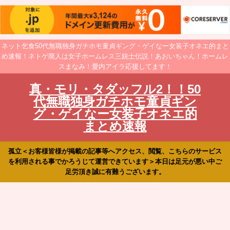
ネット乞食50代無職独身ガチホモ童貞ギング・ゲイなー女装子オネエ的まと
め速報！ネトゲ廃人は女子ホームレス三銃士伝説！あおいちゃん！ホームレ
スまなみ！愛内アイラ応援してます！
真・モリ・タダッフル2！！50
代無職独身ガチホモ童貞ギン
グ・ゲイなー女装子オネエ的
まとめ速報
孤立＜お客様皆様が掲載の記事等へアクセス、閲覧、こちらのサービス
を利用される事でかろうじて運営できています＞本日は足元が悪い中ご
足労頂き誠に有難うございます。