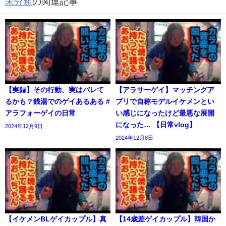
未分類
の関連記事
【実録】その行動、実はバレて
【アラサーゲイ】マッチングア
るかも？銭湯でのゲイあるある #
プリで自称モデルイケメンとい
アラフォーゲイの日常
い感じになったけど最悪な展開
になった… 【日常vlog】
2024年12月9日
2024年12月8日
【イケメンBLゲイカップル】真
【14歳差ゲイカップル】韓国か