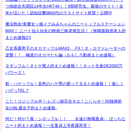
つ病統合失調症14年生HKT46！！9期研究生、最後のサイト！全
米が泣いた！認知症鬱病60代のラストサイト絶賛！公開中
魔法熟女/美魔女ッ娘メグみみちゃんのニートッフルステーション
MAX！ ニート仙人仙女の映画三昧老後生活！（無職孤独居老人的
まとめ速報Z)]
乙女系腐男子のオカマッフルMAX2- FX！オ・カマトレーダーの
逆襲！！ 極道のオカマたち編（おもしろ動画まとめ速報）
タダッフル！ネトゲ廃人的まとめ速報！！ネット乞食DE2000万
パワーズ！
新・ハゲッフル！哀愁のハゲ男の髪ってるまとめ速報！！激しく
ハゲっTEL？
こじ！コジッフル@！-レズっ娘百合ネエ！こじらせ！50独身処
女のBL腐女子的まとめ速報-
何だ！何が？真・シロッフル！！ 永遠の無職童貞- ぼっちな
ニート的まとめ速報！一生童貞上等夜露死苦！