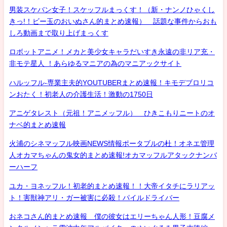
男装スケバン女子！スケッフルまっくす！（新・ナンノひゃくし
きっ!！ビー玉のおいぬさん的まとめ速報） 話題な事件からおも
しろ動画まで取り上げまっくす
ロボットアニメ！メカと美少女キャラだいすき永遠の非リア充・
非モテ星人 ！あらゆるマニアの為のマニアックサイト
ハルッフル-専業主夫的YOUTUBERまとめ速報！キモデブロリコ
ンおたく！初老人の介護生活！激動の1750日
アニゲタレスト（元祖！アニメッフル） ひきこもりニートのオ
ナベ的まとめ速報
火浦のシネマッフル映画NEWS情報ポータブルの杜！オネエ管理
人オカマちゃんの鬼女的まとめ速報!オカマッフルアタックナンバ
ーハーフ
ユカ・ヨネッフル！初老的まとめ速報！！大帝イタチにラリアッ
ト！害獣神アリ・ガー被害に必殺！パイルドライバー
おネコさん的まとめ速報 僕の彼女はエリーちゃん人形！豆腐メ