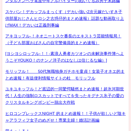
ンタルメンヘラ電波中年アルバイターのぬいぐるみ男子末路編
スケバン！デカッフルまっくす（デカい強い2次元嫁だいすき子
供部屋おじさんヒロシ之古惑仔的まとめ速報）話題な動画取り上
げMAX！デカいは正義刑事編
アキヨッフル-！ネオニートスケ番長のエキストラ芸能情報局！
（子ども部屋おばさんの自宅警備員的まとめ速報）
[ヨシヨシロッフル-！！-素浪人勇者カツオンの未解決事件簿へよ
うこそYOUKO！のナンノ洋子のはなしは信じるな編）]
モリッフル！ 50代無職独身ガチホモ童貞！女装子オネエ的ま
とめ速報！有益便利情報サイトの杜 モリッフル
ユキユキッフル！ど底辺的一同驚愕騒然まとめ速報！超氷河期世
代！人生の強制ロスカットですべてを失ったキグナス氷子の愛の
クリスタルキングボンビー脱出大作戦
ヒロコンプレックスNIGHT 的まとめ速報！！子供が欲しいど陰キ
ャアラフィフ女子のめざせ！専業主婦！婚活計画編
萌えっふる！