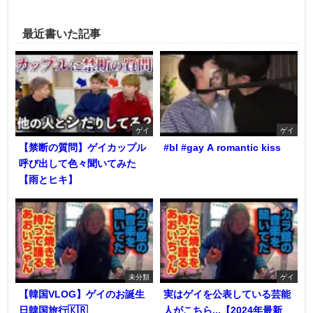
最近書いた記事
ゲイ
ゲイ
【禁断の質問】ゲイカップル
#bl #gay A romantic kiss
呼び出して色々聞いてみた
【雨とヒキ】
未分類
ゲイ
【韓国VLOG】ゲイのお誕生
実はゲイを公表している芸能
日韓国旅行🇰🇷
人がこちら...【2024年最新