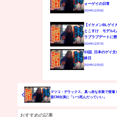
ォーゲイの日常
2024年12月9日
【イケメンBLゲイ
とこすけ モデル2
ラブラブデートに
2024年12月7日
33話_日本のゲイ
終日
2024年12月6日
マツコ・デラックス、真っ赤な衣装で登場
堂CM出演に「いつ死んだっていい」
おすすめの記事