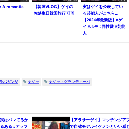
y A romantic
【韓国VLOG】ゲイの
実はゲイを公表してい
お誕生日韓国旅行🇰🇷
る芸能人がこちら...
【2024年最新版】#ゲ
イ #ホモ #同性愛 #芸能
人
ラバガンザ
ナジャ
ナジャ・グランディーバ
、実はバレてるか
【アラサーゲイ】マッチングア
るある #アラフ
で自称モデルイケメンといい感