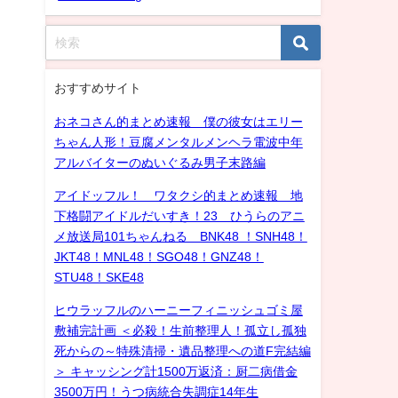
おすすめサイト
おネコさん的まとめ速報 僕の彼女はエリー
ちゃん人形！豆腐メンタルメンヘラ電波中年
アルバイターのぬいぐるみ男子末路編
アイドッフル！ ワタクシ的まとめ速報 地
下格闘アイドルだいすき！23 ひうらのアニ
メ放送局101ちゃんねる BNK48 ！SNH48！
JKT48！MNL48！SGO48！GNZ48！
STU48！SKE48
ヒウラッフルのハーニーフィニッシュゴミ屋
敷補完計画 ＜必殺！生前整理人！孤立し孤独
死からの～特殊清掃・遺品整理への道F完結編
＞ キャッシング計1500万返済：厨二病借金
3500万円！うつ病統合失調症14年生