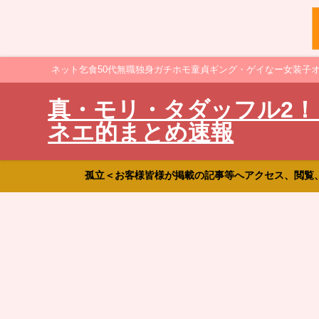
ネット乞食50代無職独身ガチホモ童貞ギング・ゲイなー女装子
真・モリ・タダッフル2！
ネエ的まとめ速報
孤立＜お客様皆様が掲載の記事等へアクセス、閲覧