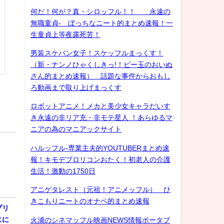
何だ！何が？真・シロッフル！！ 永遠の
無職童貞- ぼっちなニート的まとめ速報！一
生童貞上等夜露死苦！
男装スケバン女子！スケッフルまっくす！
（新・ナンノひゃくしきっ!！ビー玉のおいぬ
さん的まとめ速報） 話題な事件からおもし
ろ動画まで取り上げまっくす
ロボットアニメ！メカと美少女キャラだいす
き永遠の非リア充・非モテ星人 ！あらゆるマ
ニアの為のマニアックサイト
ハルッフル-専業主夫的YOUTUBERまとめ速
報！キモデブロリコンおたく！初老人の介護
生活！激動の1750日
アニゲタレスト（元祖！アニメッフル） ひ
きこもりニートのオナベ的まとめ速報
プリ
じに
火浦のシネマッフル映画NEWS情報ポータブ