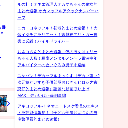
…
ルの杜！オネエ管理人オカマちゃんの鬼女的
まとめ速報!オカマッフルアタックナンバーハ
ーフ
ら帰
ユカ・ヨネッフル！初老的まとめ速報！！大
#
帝イタチにラリアット！害獣神アリ・ガー被
害に必殺！パイルドライバー
おネコさん的まとめ速報 僕の彼女はエリー
ろ
ちゃん人形！豆腐メンタルメンヘラ電波中年
ゲイ
アルバイターのぬいぐるみ男子末路編
スケバン！デカッフルまっくす（デカい強い2
次元嫁だいすき子供部屋おじさんヒロシ之古
惑仔的まとめ速報）話題な動画取り上げ
MAX！デカいは正義刑事編
アキヨッフル-！ネオニートスケ番長のエキス
トラ芸能情報局！（子ども部屋おばさんの自
宅警備員的まとめ速報）