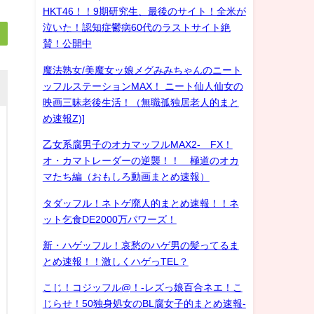
HKT46！！9期研究生、最後のサイト！全米が
泣いた！認知症鬱病60代のラストサイト絶
賛！公開中
魔法熟女/美魔女ッ娘メグみみちゃんのニート
ッフルステーションMAX！ ニート仙人仙女の
映画三昧老後生活！（無職孤独居老人的まと
め速報Z)]
乙女系腐男子のオカマッフルMAX2- FX！
オ・カマトレーダーの逆襲！！ 極道のオカ
マたち編（おもしろ動画まとめ速報）
タダッフル！ネトゲ廃人的まとめ速報！！ネ
ット乞食DE2000万パワーズ！
新・ハゲッフル！哀愁のハゲ男の髪ってるま
とめ速報！！激しくハゲっTEL？
こじ！コジッフル@！-レズっ娘百合ネエ！こ
じらせ！50独身処女のBL腐女子的まとめ速報-