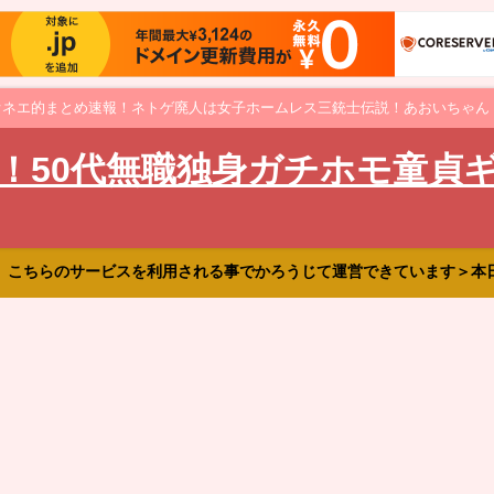
オネエ的まとめ速報！ネトゲ廃人は女子ホームレス三銃士伝説！あおいちゃん
！50代無職独身ガチホモ童貞
、こちらのサービスを利用される事でかろうじて運営できています＞本