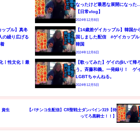
なったけど最悪な展開になった
【日常vlog】
2024年12月8日
カップル】真冬
【14歳差ゲイカップル】韓国か
人の繰り広げる
国しました配信 #ゲイカップル 
密着
韓国
2024年12月6日
文化ㅣ性文化ㅣ最
【歌ってみた】ゲイの歩いて帰
う。斉藤和義。一発録り！ 
LGBTちゃんねる。
2024年12月5日
！資生
【パチンコ生配信】CR聖戦士ダンバイン319【待
ってろ黒騎士！！】