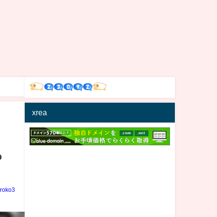
xrea
っ
iroko3