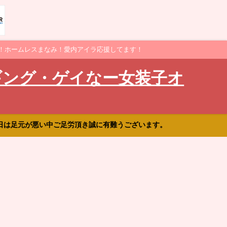
！ホームレスまなみ！愛内アイラ応援してます！
ギング・ゲイなー女装子オ
日は足元が悪い中ご足労頂き誠に有難うございます。