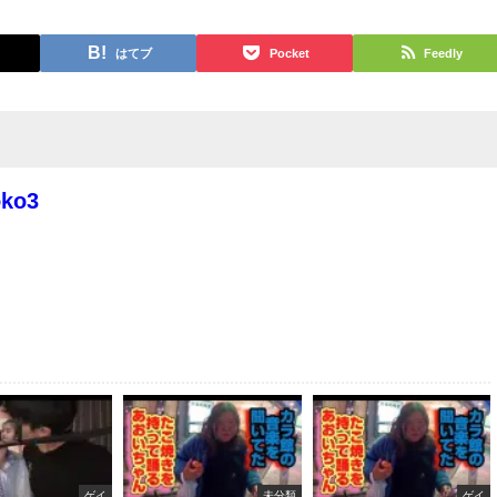
はてブ
Pocket
Feedly
oko3
ゲイ
未分類
ゲイ