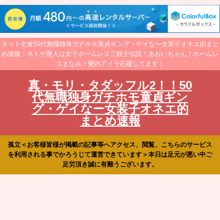
ネット乞食50代無職独身ガチホモ童貞ギング・ゲイなー女装子オネエ的まと
め速報！ネトゲ廃人は女子ホームレス三銃士伝説！あおいちゃん！ホームレ
スまなみ！愛内アイラ応援してます！
真・モリ・タダッフル2！！50
代無職独身ガチホモ童貞ギン
グ・ゲイなー女装子オネエ的
まとめ速報
孤立＜お客様皆様が掲載の記事等へアクセス、閲覧、こちらのサービス
を利用される事でかろうじて運営できています＞本日は足元が悪い中ご
足労頂き誠に有難うございます。