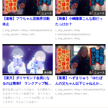
ニュース
ニュース
【速報】フワちゃん芸能界活動
【画像】小嶋陽菜こんな顔だっ
休止
たっけか？
c_img_param=; //img-c.net/output/site/42.js
c_img_param=; //img-
c_img_param=; //img-c.net/...
c.net/output/category/anime.js
c_img_param=; //img...
未分類
ニュース
【楽天】ダイヤモンド会員にな
【落選】へずまりゅう「ゆたぼ
るのは簡単⁉ ランクアップ制度
んの父ちゃん以下じゃねえか
解説
よ！」
楽天会員にはランクがあり、その最高ラン
c_img_param=; //img-c.net/output/site/42.js
クはダイヤモンド会員です。 ダイヤモン
c_img_param=; //img-c.net/...
ド会員というと、ハードルが高いように感
じますが、そんなことはあり...