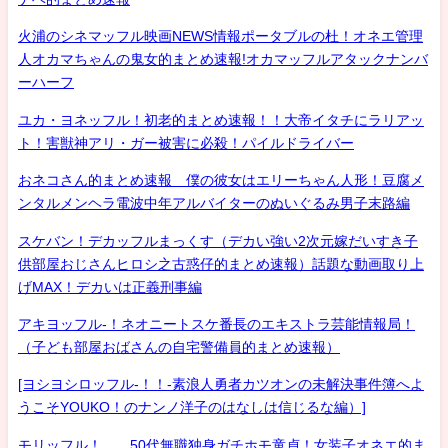
火浦のシネマッフル映画NEWS情報ポータブルの杜！オネエ管理
人オカマちゃんの鬼女的まとめ速報!オカマッフルアタックナンバ
ーハーフ
ユカ・ヨネッフル！初老的まとめ速報！！大帝イタチにラリアッ
ト！害獣神アリ・ガー被害に必殺！パイルドライバー
おネコさん的まとめ速報 僕の彼女はエリーちゃん人形！豆腐メ
ンタルメンヘラ電波中年アルバイターのぬいぐるみ男子末路編
スケバン！デカッフルまっくす（デカい強い2次元嫁だいすき子
供部屋おじさんヒロシ之古惑仔的まとめ速報）話題な動画取り上
げMAX！デカいは正義刑事編
アキヨッフル-！ネオニートスケ番長のエキストラ芸能情報局！
（子ども部屋おばさんの自宅警備員的まとめ速報）
[ヨシヨシロッフル-！！-素浪人勇者カツオンの未解決事件簿へよ
うこそYOUKO！のナンノ洋子のはなしは信じるな編）]
モリッフル！ 50代無職独身ガチホモ童貞！女装子オネエ的ま