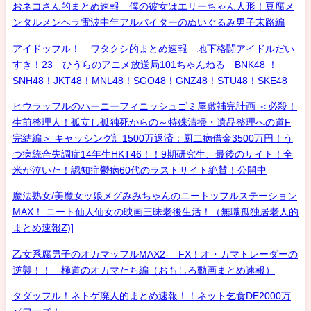
おネコさん的まとめ速報 僕の彼女はエリーちゃん人形！豆腐メ
ンタルメンヘラ電波中年アルバイターのぬいぐるみ男子末路編
アイドッフル！ ワタクシ的まとめ速報 地下格闘アイドルだい
すき！23 ひうらのアニメ放送局101ちゃんねる BNK48 ！
SNH48！JKT48！MNL48！SGO48！GNZ48！STU48！SKE48
ヒウラッフルのハーニーフィニッシュゴミ屋敷補完計画 ＜必殺！
生前整理人！孤立し孤独死からの～特殊清掃・遺品整理への道F
完結編＞ キャッシング計1500万返済：厨二病借金3500万円！う
つ病統合失調症14年生HKT46！！9期研究生、最後のサイト！全
米が泣いた！認知症鬱病60代のラストサイト絶賛！公開中
魔法熟女/美魔女ッ娘メグみみちゃんのニートッフルステーション
MAX！ ニート仙人仙女の映画三昧老後生活！（無職孤独居老人的
まとめ速報Z)]
乙女系腐男子のオカマッフルMAX2- FX！オ・カマトレーダーの
逆襲！！ 極道のオカマたち編（おもしろ動画まとめ速報）
タダッフル！ネトゲ廃人的まとめ速報！！ネット乞食DE2000万