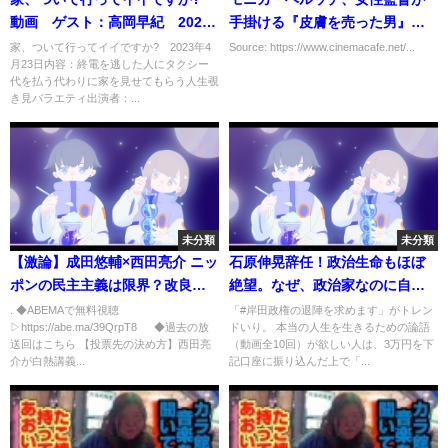
動画 ゲスト：高岡早紀 2023
手掛ける『皮膚を売った男』に
年4月23日
「とても勇気づけられた」
家、ついて行ってイイですか? 2023年4
Source: https://www.cinemacafe.net/...
月23日内容：終電を逃した人にタクシー
代を払う代わりに家を見せてもらう人生覗
き見バラエティ出演者：...
未分類
未分類
【激論】成田悠輔×西田亮介 ニッ
石原伸晃辞任！政治生命もほぼ
ポンの民主主義は限界？改良の
絶望。なぜ、政治家なのに自ら
余地は【参議院選挙】
の生命を絶ったのか？警官が賽
. ◆ABEMAで無料視聴
「#岸田政権の退陣を求めます」がトレン
▷https://abe.ma/39QrpT8 ◆過去の放
ドいり。 本当の人生を生きるための論語
銭泥棒。消防士は署内で性行
送回はこちら 【投票先の決め方】西田亮
（動画全10回）が欲しい人は、3万円を下
為。崩壊する職業倫理。安冨歩
介が白熱講義...
記口座に振り込んだ上で「...
東大教授。一月万冊