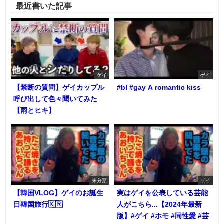
最近書いた記事
ゲイ
ゲイ
【禁断の質問】ゲイカップル
#bl #gay A romantic kiss
呼び出して色々聞いてみた
【雨とヒキ】
未分類
ゲイ
【韓国VLOG】ゲイのお誕生
実はゲイを公表している芸能
日韓国旅行🇰🇷
人がこちら...【2024年最新
版】#ゲイ #ホモ #同性愛 #芸