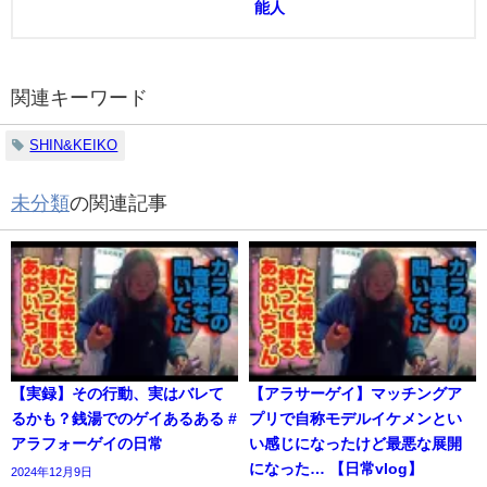
能人
関連キーワード
SHIN&KEIKO
未分類
の関連記事
【実録】その行動、実はバレて
【アラサーゲイ】マッチングア
るかも？銭湯でのゲイあるある #
プリで自称モデルイケメンとい
アラフォーゲイの日常
い感じになったけど最悪な展開
になった… 【日常vlog】
2024年12月9日