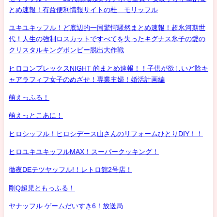
とめ速報！有益便利情報サイトの杜 モリッフル
ユキユキッフル！ど底辺的一同驚愕騒然まとめ速報！超氷河期世
代！人生の強制ロスカットですべてを失ったキグナス氷子の愛の
クリスタルキングボンビー脱出大作戦
ヒロコンプレックスNIGHT 的まとめ速報！！子供が欲しいど陰キ
ャアラフィフ女子のめざせ！専業主婦！婚活計画編
萌えっふる！
萌えっとこあに！
ヒロシッフル！ヒロシデース山さんのリフォームひとりDIY！！
ヒロユキユキッフルMAX！スーパークッキング！
徹夜DEテツヤッフル!！レトロ館2号店！
剛Q超児ともっふる！
ヤナッフル ゲームだいすき6！放送局