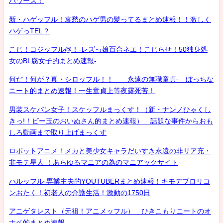
パワーズ！
新・ハゲッフル！哀愁のハゲ男の髪ってるまとめ速報！！激しく
ハゲっTEL？
こじ！コジッフル@！-レズっ娘百合ネエ！こじらせ！50独身処
女のBL腐女子的まとめ速報-
何だ！何が？真・シロッフル！！ 永遠の無職童貞- ぼっちな
ニート的まとめ速報！一生童貞上等夜露死苦！
男装スケバン女子！スケッフルまっくす！（新・ナンノひゃくし
きっ!！ビー玉のおいぬさん的まとめ速報） 話題な事件からおも
しろ動画まで取り上げまっくす
ロボットアニメ！メカと美少女キャラだいすき永遠の非リア充・
非モテ星人 ！あらゆるマニアの為のマニアックサイト
ハルッフル-専業主夫的YOUTUBERまとめ速報！キモデブロリコ
ンおたく！初老人の介護生活！激動の1750日
アニゲタレスト（元祖！アニメッフル） ひきこもりニートのオ
ナベ的まとめ速報