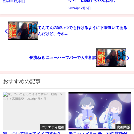
ゲイ LGBTちゃんねる。
2024年12月6日
2024年12月5日
てんてんの家いつでも行けるように下着置いてある
んだけど、それ...
長濱ねる ニューハーフバーで人生相談
おすすめの記事
バラエティ動画
映画関係
家、ついて行ってイイですか?
モニカ・ベルッチ、女性監督が