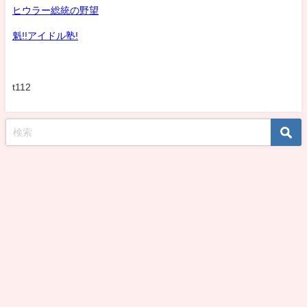
ヒウラー総統の野望
魁!!アイドル塾!
t112