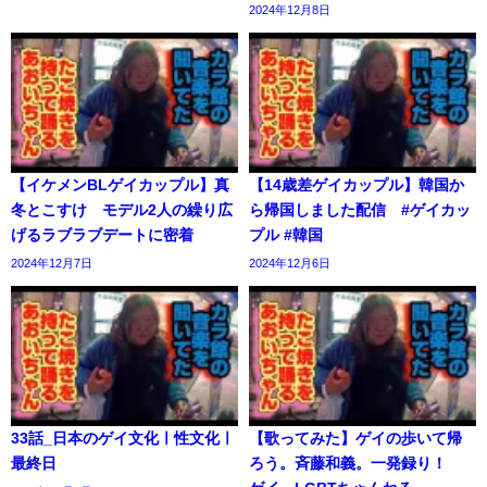
2024年12月8日
【イケメンBLゲイカップル】真
【14歳差ゲイカップル】韓国か
冬とこすけ モデル2人の繰り広
ら帰国しました配信 #ゲイカッ
げるラブラブデートに密着
プル #韓国
2024年12月7日
2024年12月6日
33話_日本のゲイ文化ㅣ性文化ㅣ
【歌ってみた】ゲイの歩いて帰
最終日
ろう。斉藤和義。一発録り！