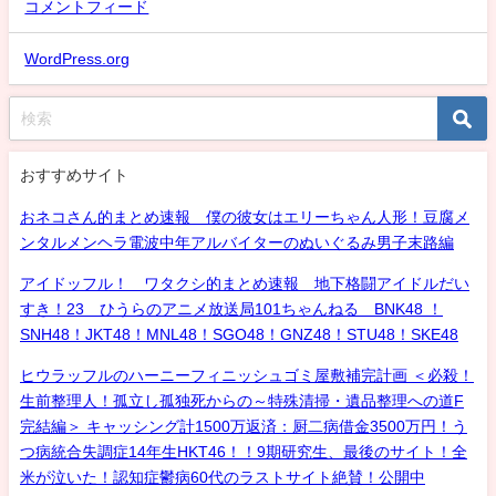
コメントフィード
WordPress.org
おすすめサイト
おネコさん的まとめ速報 僕の彼女はエリーちゃん人形！豆腐メ
ンタルメンヘラ電波中年アルバイターのぬいぐるみ男子末路編
アイドッフル！ ワタクシ的まとめ速報 地下格闘アイドルだい
すき！23 ひうらのアニメ放送局101ちゃんねる BNK48 ！
SNH48！JKT48！MNL48！SGO48！GNZ48！STU48！SKE48
ヒウラッフルのハーニーフィニッシュゴミ屋敷補完計画 ＜必殺！
生前整理人！孤立し孤独死からの～特殊清掃・遺品整理への道F
完結編＞ キャッシング計1500万返済：厨二病借金3500万円！う
つ病統合失調症14年生HKT46！！9期研究生、最後のサイト！全
米が泣いた！認知症鬱病60代のラストサイト絶賛！公開中