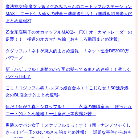
魔法熟女/美魔女ッ娘メグみみちゃんのニートッフルステーション
MAX！ ニート仙人仙女の映画三昧老後生活！（無職孤独居老人的
まとめ速報Z)]
乙女系腐男子のオカマッフルMAX2- FX！オ・カマトレーダーの
逆襲！！ 極道のオカマたち編（おもしろ動画まとめ速報）
タダッフル！ネトゲ廃人的まとめ速報！！ネット乞食DE2000万
パワーズ！
新・ハゲッフル！哀愁のハゲ男の髪ってるまとめ速報！！激しく
ハゲっTEL？
こじ！コジッフル@！-レズっ娘百合ネエ！こじらせ！50独身処
女のBL腐女子的まとめ速報-
何だ！何が？真・シロッフル！！ 永遠の無職童貞- ぼっちな
ニート的まとめ速報！一生童貞上等夜露死苦！
男装スケバン女子！スケッフルまっくす！（新・ナンノひゃくし
きっ!！ビー玉のおいぬさん的まとめ速報） 話題な事件からおも