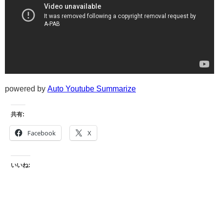
powered by
Auto Youtube Summarize
共有:
Facebook
X
いいね: