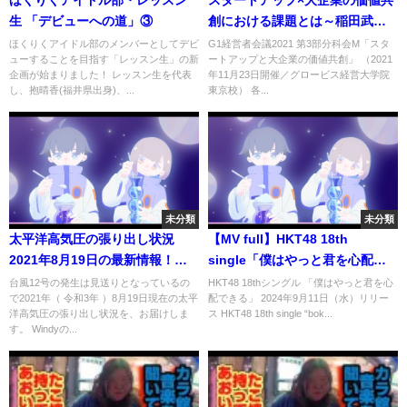
ほくりくアイドル部・レッスン
スタートアップ×大企業の価値共
生 「デビューへの道」③
創における課題とは～稲田武夫×
小澤隆生×中馬和彦×中村亜由子×
ほくりくアイドル部のメンバーとしてデビ
G1経営者会議2021 第3部分科会M「スタ
ューすることを目指す「レッスン生」の新
ートアップと大企業の価値共創」 （2021
今野穣
企画が始まりました！ レッスン生を代表
年11月23日開催／グロービス経営大学院
し、抱晴香(福井県出身)、...
東京校） 各...
未分類
未分類
太平洋高気圧の張り出し状況
【MV full】HKT48 18th
2021年8月19日の最新情報！台
single「僕はやっと君を心配で
風の進路は偏西風ジェット気流
きる」/ HKT48[公式]
台風12号の発生は見送りとなっているの
HKT48 18thシングル 「僕はやっと君を心
で2021年（ 令和3年 ）8月19日現在の太平
配できる」 2024年9月11日（水）リリー
と高気圧で決まる
洋高気圧の張り出し状況を、お届けしま
ス HKT48 18th single “bok...
す。 Windyの...