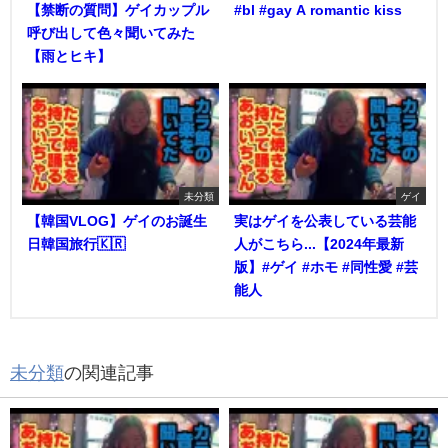
【禁断の質問】ゲイカップル
#bl #gay A romantic kiss
呼び出して色々聞いてみた
【雨とヒキ】
未分類
ゲイ
【韓国VLOG】ゲイのお誕生
実はゲイを公表している芸能
日韓国旅行🇰🇷
人がこちら...【2024年最新
版】#ゲイ #ホモ #同性愛 #芸
能人
未分類
の関連記事