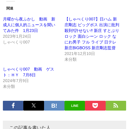
関連
月曜から夜ふかし 動画 新
【しゃべくり007】日ハム 新
成人に個人的ニュースを聞い
庄剛志 ビッグボス 出演に批判
てみた件 1月23日
殺到‼️許せない‼️ 新庄 すとぷり
2023年1月24日
ロック 面白シーン ロック な
しゃべくり007
にわ男子 フル ライブ 日テレ
新庄BIGBOSS 新庄剛志監督
2021年12月10日
未分類
しゃべくり007 動画 ゲス
ト：ＨＹ 7月8日
2024年7月9日
未分類
LINE
この記事を書いた人