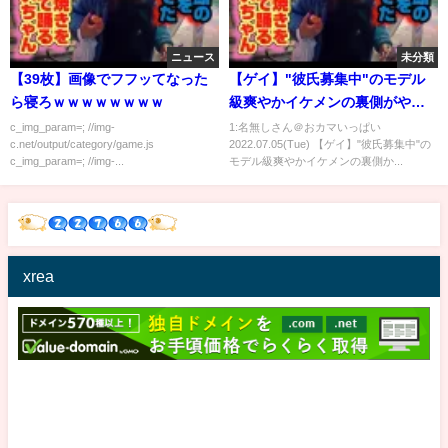
ニュース
未分類
【39枚】画像でフフッてなった
【ゲイ】"彼氏募集中"のモデル
ら寝ろｗｗｗｗｗｗｗｗ
級爽やかイケメンの裏側がやば
すぎたww
c_img_param=; //img-
1:名無しさん＠おカマいっぱい
c.net/output/category/game.js
2022.07.05(Tue) 【ゲイ】"彼氏募集中"の
c_img_param=; //img-...
モデル級爽やかイケメンの裏側か...
xrea