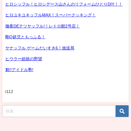
ヒロシッフル！ヒロシデース山さんのリフォームひとりDIY！！
ヒロユキユキッフルMAX！スーパークッキング！
徹夜DEテツヤッフル!！レトロ館2号店！
剛Q超児ともっふる！
ヤナッフル ゲームだいすき6！放送局
ヒウラー総統の野望
魁!!アイドル塾!
t112