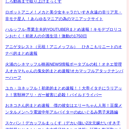
しろ動画まで取り上げまっくす
ロボットアニメ！メカと美少女キャラだいすき永遠の非リア充・
非モテ星人 ！あらゆるマニアの為のマニアックサイト
ハルッフル-専業主夫的YOUTUBERまとめ速報！キモデブロリコ
ンおたく！初老人の介護生活！激動の1750日
アニゲタレスト（元祖！アニメッフル） ひきこもりニートのオ
ナベ的まとめ速報
火浦のシネマッフル映画NEWS情報ポータブルの杜！オネエ管理
人オカマちゃんの鬼女的まとめ速報!オカマッフルアタックナンバ
ーハーフ
ユカ・ヨネッフル！初老的まとめ速報！！大帝イタチにラリアッ
ト！害獣神アリ・ガー被害に必殺！パイルドライバー
おネコさん的まとめ速報 僕の彼女はエリーちゃん人形！豆腐メ
ンタルメンヘラ電波中年アルバイターのぬいぐるみ男子末路編
スケバン！デカッフルまっくす（デカい強い2次元嫁だいすき子