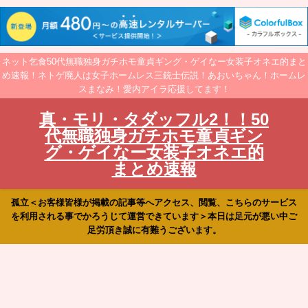
ネット乞食50代無職独身ガチホモ童貞ギング・ゲイなー女装子オネエ的まと
め速報！ネトゲ廃人は女子ホームレス三銃士伝説！あおいちゃん！ホームレ
スまなみ！愛内アイラ応援してます！
真・モリ・タダッフル2！！50
代無職独身ガチホモ童貞ギン
グ・ゲイなー女装子オネエ的
まとめ速報
孤立＜お客様皆様が掲載の記事等へアクセス、閲覧、こちらのサービス
を利用される事でかろうじて運営できています＞本日は足元が悪い中ご
足労頂き誠に有難うございます。