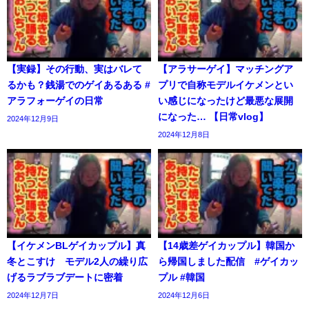
【実録】その行動、実はバレて
【アラサーゲイ】マッチングア
るかも？銭湯でのゲイあるある #
プリで自称モデルイケメンとい
アラフォーゲイの日常
い感じになったけど最悪な展開
になった… 【日常vlog】
2024年12月9日
2024年12月8日
【イケメンBLゲイカップル】真
【14歳差ゲイカップル】韓国か
冬とこすけ モデル2人の繰り広
ら帰国しました配信 #ゲイカッ
げるラブラブデートに密着
プル #韓国
2024年12月7日
2024年12月6日