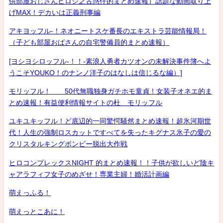
供部屋おじさんヒロシ之古惑仔的まとめ速報）話題な動画取り上
げMAX！デカいは正義刑事編
アキヨッフル-！ネオニートスケ番長のエキストラ芸能情報局！
（子ども部屋おばさんの自宅警備員的まとめ速報）
[ヨシヨシロッフル-！！-素浪人勇者カツオンの未解決事件簿へよ
うこそYOUKO！のナンノ洋子のはなしは信じるな編）]
モリッフル！ 50代無職独身ガチホモ童貞！女装子オネエ的ま
とめ速報！有益便利情報サイトの杜 モリッフル
ユキユキッフル！ど底辺的一同驚愕騒然まとめ速報！超氷河期世
代！人生の強制ロスカットですべてを失ったキグナス氷子の愛の
クリスタルキングボンビー脱出大作戦
ヒロコンプレックスNIGHT 的まとめ速報！！子供が欲しいど陰キ
ャアラフィフ女子のめざせ！専業主婦！婚活計画編
萌えっふる！
萌えっとこあに！