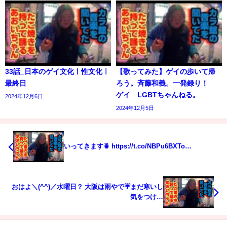
33話_日本のゲイ文化ㅣ性文化ㅣ
【歌ってみた】ゲイの歩いて帰
最終日
ろう。斉藤和義。一発録り！
ゲイ LGBTちゃんねる。
2024年12月6日
2024年12月5日
いってきます🍵 https://t.co/NBPu6BXTo…
おはよ＼(^^)／水曜日？ 大阪は雨やで☔まだ寒いし
気をつけ…