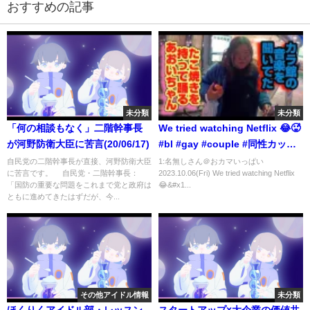
おすすめの記事
未分類
未分類
「何の相談もなく」二階幹事長
We tried watching Netflix 😂🥵
が河野防衛大臣に苦言(20/06/17)
#bl #gay #couple #同性カップ
ル #ゲイカップル #lgbt #lgbtq
自民党の二階幹事長が直接、河野防衛大臣
1:名無しさん＠おカマいっぱい
に苦言です。 自民党・二階幹事長：
2023.10.06(Fri) We tried watching Netflix
#blfan #gaycouple
「国防の重要な問題をこれまで党と政府は
😂&#x1...
ともに進めてきたはずだが、今...
その他アイドル情報
未分類