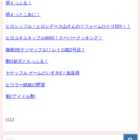
萌えっふる！
萌えっとこあに！
ヒロシッフル！ヒロシデース山さんのリフォームひとりDIY！！
ヒロユキユキッフルMAX！スーパークッキング！
徹夜DEテツヤッフル!！レトロ館2号店！
剛Q超児ともっふる！
ヤナッフル ゲームだいすき6！放送局
ヒウラー総統の野望
魁!!アイドル塾!
t112