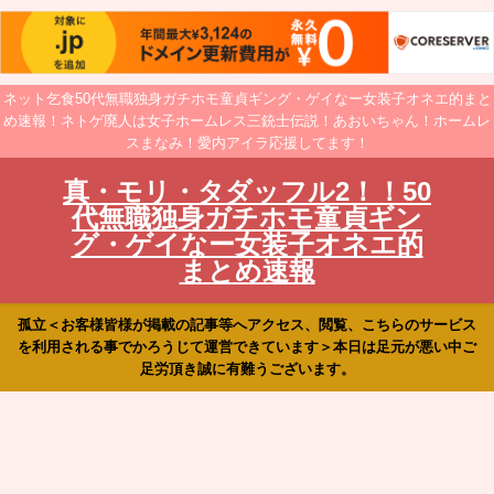
ネット乞食50代無職独身ガチホモ童貞ギング・ゲイなー女装子オネエ的まと
め速報！ネトゲ廃人は女子ホームレス三銃士伝説！あおいちゃん！ホームレ
スまなみ！愛内アイラ応援してます！
真・モリ・タダッフル2！！50
代無職独身ガチホモ童貞ギン
グ・ゲイなー女装子オネエ的
まとめ速報
孤立＜お客様皆様が掲載の記事等へアクセス、閲覧、こちらのサービス
を利用される事でかろうじて運営できています＞本日は足元が悪い中ご
足労頂き誠に有難うございます。