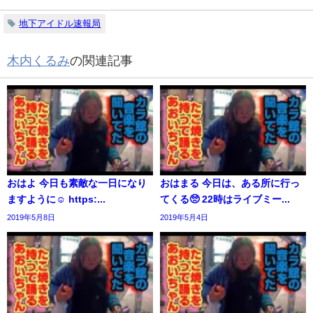
地下アイドル速報局
木内くるみ
の関連記事
おはよ 今日も素敵な一日になり
おはまる 今日は、ある所に行っ
ますように☺️ https:...
てくる🥺 22時はライブミー...
2019年5月8日
2019年5月4日