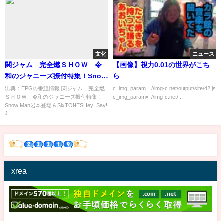
文化
ニュース
関ジャム 完全燃ＳＨＯＷ 令
【画像】視力0.01の世界がこち
和のジャニーズ振付特集！Snow
ら
Man岩本登場＆SixTONES[字]…
出典：EPGの番組情報 関ジャム 完全燃
c_img_param=; //img-c.net/output/site/42.js
ＳＨＯＷ 令和のジャニーズ振付特集！
c_img_param=; //img-c.net/...
の番組内容解析まとめ
Snow Man岩本登場＆SixTONESHey! Say!
J...
xrea