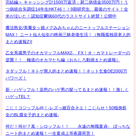
完結編＞ キャッシング計1500万返済：厨二病借金3500万円！う
つ病統合失調症14年生HKT46！！9期研究生、最後のサイト！全
米が泣いた！認知症鬱病60代のラストサイト絶賛！公開中
魔法熟女/美魔女ッ娘メグみみちゃんのニートッフルステーション
MAX！ ニート仙人仙女の映画三昧老後生活！（無職孤独居老人的
まとめ速報Z)]
乙女系腐男子のオカマッフルMAX2- FX！オ・カマトレーダーの
逆襲！！ 極道のオカマたち編（おもしろ動画まとめ速報）
タダッフル！ネトゲ廃人的まとめ速報！！ネット乞食DE2000万
パワーズ！
新・ハゲッフル！哀愁のハゲ男の髪ってるまとめ速報！！激しく
ハゲっTEL？
こじ！コジッフル@！-レズっ娘百合ネエ！こじらせ！50独身処
女のBL腐女子的まとめ速報-
何だ！何が？真・シロッフル！！ 永遠の無職童貞- ぼっちな
ニート的まとめ速報！一生童貞上等夜露死苦！