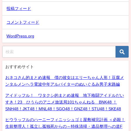
投稿フィード
コメントフィード
WordPress.org
おすすめサイト
おネコさん的まとめ速報 僕の彼女はエリーちゃん人形！豆腐メ
ンタルメンヘラ電波中年アルバイターのぬいぐるみ男子末路編
アイドッフル！ ワタクシ的まとめ速報 地下格闘アイドルだい
すき！23 ひうらのアニメ放送局101ちゃんねる BNK48 ！
SNH48！JKT48！MNL48！SGO48！GNZ48！STU48！SKE48
ヒウラッフルのハーニーフィニッシュゴミ屋敷補完計画 ＜必殺！
生前整理人！孤立し孤独死からの～特殊清掃・遺品整理への道F