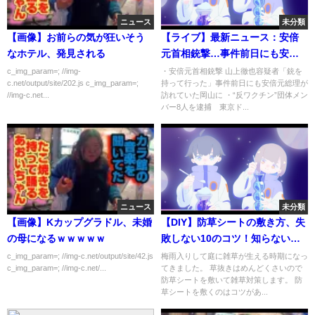
ニュース
未分類
【画像】お前らの気が狂いそう
【ライブ】最新ニュース：安倍
なホテル、発見される
元首相銃撃…事件前日にも安倍
元総理が訪れていた岡山に/記録
c_img_param=; //img-
・安倍元首相銃撃 山上徹也容疑者「銃を
c.net/output/site/202.js c_img_param=;
持って行った」事件前日にも安倍元総理が
的大雨 埼玉で道路冠水”川のよう
//img-c.net...
訪れていた岡山に ・“反ワクチン”団体メン
に”/テキサス州小学校で“銃乱
バー8人を逮捕 東京ド...
射”映像公開/ など（日テレ
NEWS LIVE）
ニュース
未分類
【画像】Kカップグラドル、未婚
【DIY】防草シートの敷き方、失
の母になるｗｗｗｗｗ
敗しない10のコツ！知らないと
失敗します！！【人工芝の準
c_img_param=; //img-c.net/output/site/42.js
梅雨入りして庭に雑草が生える時期になっ
c_img_param=; //img-c.net/...
てきました。 草抜きはめんどくさいので
備】【施工方法】
防草シートを敷いて雑草対策します。 防
草シートを敷くのはコツがあ...