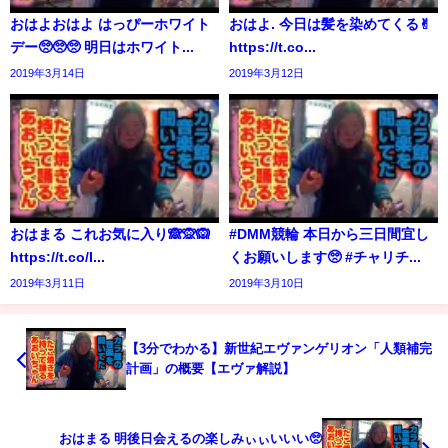
おはよおはよ はっぴーホワイト
おはよ. 今日は髪を染めてくる✌︎
デー🥺🥺🥺 明日はホワイト...
https://t.co...
2019年3月14日
2019年3月12日
おはまる これお気に入り🙈🙊🙉
#DMM競輪 本日から三日間宜し
https://t.co/I...
くお願いします🥺 #チャリチ...
2019年3月11日
2019年3月10日
【3分でわかる】新世紀エヴァンゲリオン「人類補完
計画」の概要【エヴァ解説】
おはまる 明後日会えるの楽しみぃぃいいい🥺