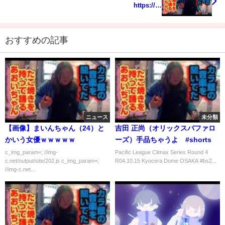
https://…
おすすめの記事
ニュース
未分類
【画像】まいんちゃん（24）と
吉田 正尚（オリックスバファロ
かいう女優ｗｗｗｗｗ
ーズ）手品ちゃうよ #shorts
c_img_param=; //img-
Pacific League Climax Series Round 4
c.net/output/site/202.js c_img_param=;
R04.10.15 Kyocera Dome OSAKA #bs2...
//img-c.net...