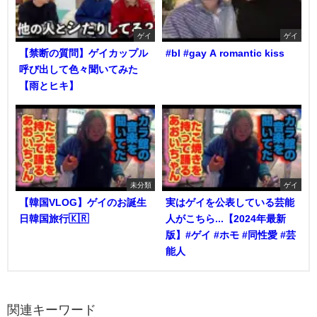
ゲイ
ゲイ
【禁断の質問】ゲイカップル
#bl #gay A romantic kiss
呼び出して色々聞いてみた
【雨とヒキ】
未分類
ゲイ
【韓国VLOG】ゲイのお誕生
実はゲイを公表している芸能
日韓国旅行🇰🇷
人がこちら...【2024年最新
版】#ゲイ #ホモ #同性愛 #芸
能人
関連キーワード