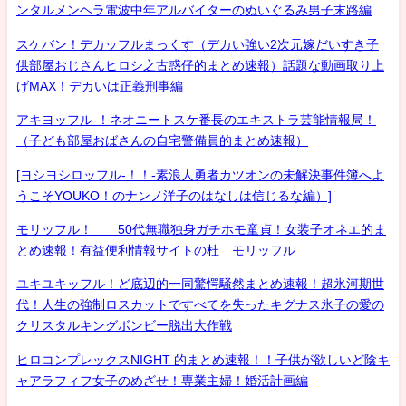
ンタルメンヘラ電波中年アルバイターのぬいぐるみ男子末路編
スケバン！デカッフルまっくす（デカい強い2次元嫁だいすき子
供部屋おじさんヒロシ之古惑仔的まとめ速報）話題な動画取り上
げMAX！デカいは正義刑事編
アキヨッフル-！ネオニートスケ番長のエキストラ芸能情報局！
（子ども部屋おばさんの自宅警備員的まとめ速報）
[ヨシヨシロッフル-！！-素浪人勇者カツオンの未解決事件簿へよ
うこそYOUKO！のナンノ洋子のはなしは信じるな編）]
モリッフル！ 50代無職独身ガチホモ童貞！女装子オネエ的ま
とめ速報！有益便利情報サイトの杜 モリッフル
ユキユキッフル！ど底辺的一同驚愕騒然まとめ速報！超氷河期世
代！人生の強制ロスカットですべてを失ったキグナス氷子の愛の
クリスタルキングボンビー脱出大作戦
ヒロコンプレックスNIGHT 的まとめ速報！！子供が欲しいど陰キ
ャアラフィフ女子のめざせ！専業主婦！婚活計画編