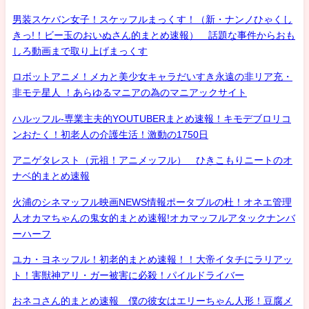
男装スケバン女子！スケッフルまっくす！（新・ナンノひゃくし
きっ!！ビー玉のおいぬさん的まとめ速報） 話題な事件からおも
しろ動画まで取り上げまっくす
ロボットアニメ！メカと美少女キャラだいすき永遠の非リア充・
非モテ星人 ！あらゆるマニアの為のマニアックサイト
ハルッフル-専業主夫的YOUTUBERまとめ速報！キモデブロリコ
ンおたく！初老人の介護生活！激動の1750日
アニゲタレスト（元祖！アニメッフル） ひきこもりニートのオ
ナベ的まとめ速報
火浦のシネマッフル映画NEWS情報ポータブルの杜！オネエ管理
人オカマちゃんの鬼女的まとめ速報!オカマッフルアタックナンバ
ーハーフ
ユカ・ヨネッフル！初老的まとめ速報！！大帝イタチにラリアッ
ト！害獣神アリ・ガー被害に必殺！パイルドライバー
おネコさん的まとめ速報 僕の彼女はエリーちゃん人形！豆腐メ