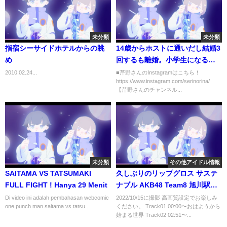
未分類
未分類
指宿シーサイドホテルからの眺
14歳からホストに通いだし結婚3
め
回するも離婚。小学生になる子
供がいながらホストに通うわけ
2010.02.24...
■芹野さんのInstagramはこちら！
https://www.instagram.com/serinorina/
とは？
【芹野さんのチャンネル...
未分類
その他アイドル情報
SAITAMA VS TATSUMAKI
久しぶりのリップグロス サステ
FULL FIGHT ! Hanya 29 Menit
ナブル AKB48 Team8 旭川駅前
広場 旭川100フェス
Di video ini adalah pembahasan webcomic
2022/10/15に撮影 高画質設定でお楽しみ
one punch man saitama vs tatsu...
ください。 Track01 00:00〜おはようから
始まる世界 Track02 02:51〜...