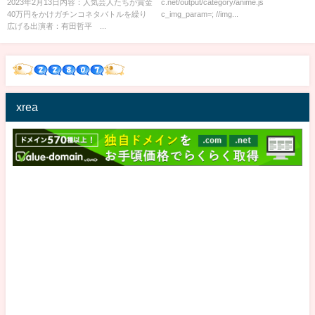
2023年2月13日内容：人気芸人たちが賞金
c.net/output/category/anime.js
40万円をかけガチンコネタバトルを繰り
c_img_param=; //img...
広げる出演者：有田哲平 ...
xrea