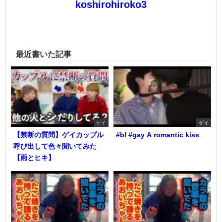
koshirohiroko3
最近書いた記事
ゲイ
ゲイ
【禁断の質問】ゲイカップル
#bl #gay A romantic kiss
呼び出して色々聞いてみた
【雨とヒキ】