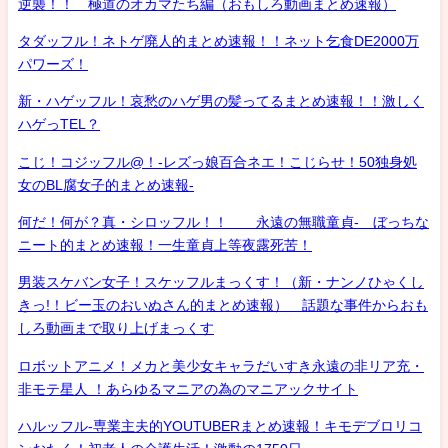
逆襲！！ 極道のオカマたち編（おもしろ動画まとめ速報）
タダッフル！ネトゲ廃人的まとめ速報！！ネット乞食DE2000万
パワーズ！
新・ハゲッフル！哀愁のハゲ男の髪ってるまとめ速報！！激しく
ハゲっTEL？
こじ！コジッフル@！-レズっ娘百合ネエ！こじらせ！50独身処
女のBL腐女子的まとめ速報-
何だ！何が？真・シロッフル！！ 永遠の無職童貞- ぼっちな
ニート的まとめ速報！一生童貞上等夜露死苦！
男装スケバン女子！スケッフルまっくす！（新・ナンノひゃくし
きっ!！ビー玉のおいぬさん的まとめ速報） 話題な事件からおも
しろ動画まで取り上げまっくす
ロボットアニメ！メカと美少女キャラだいすき永遠の非リア充・
非モテ星人 ！あらゆるマニアの為のマニアックサイト
ハルッフル-専業主夫的YOUTUBERまとめ速報！キモデブロリコ