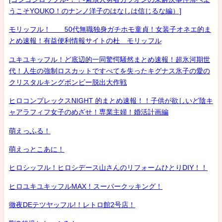
うこそYOUKO！のナンノ洋子のはなしは信じるな編）]
モリッフル！ 50代無職独身ガチホモ童貞！女装子オネエ的ま
とめ速報！有益便利情報サイトの杜 モリッフル
ユキユキッフル！ど底辺的一同驚愕騒然まとめ速報！超氷河期世
代！人生の強制ロスカットですべてを失ったキグナス氷子の愛の
クリスタルキングボンビー脱出大作戦
ヒロコンプレックスNIGHT 的まとめ速報！！子供が欲しいど陰キ
ャアラフィフ女子のめざせ！専業主婦！婚活計画編
萌えっふる！
萌えっとこあに！
ヒロシッフル！ヒロシデース山さんのリフォームひとりDIY！！
ヒロユキユキッフルMAX！スーパークッキング！
徹夜DEテツヤッフル!！レトロ館2号店！