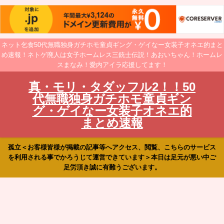
ネット乞食50代無職独身ガチホモ童貞ギング・ゲイなー女装子オネエ的まと
め速報！ネトゲ廃人は女子ホームレス三銃士伝説！あおいちゃん！ホームレ
スまなみ！愛内アイラ応援してます！
真・モリ・タダッフル2！！50
代無職独身ガチホモ童貞ギン
グ・ゲイなー女装子オネエ的
まとめ速報
孤立＜お客様皆様が掲載の記事等へアクセス、閲覧、こちらのサービス
を利用される事でかろうじて運営できています＞本日は足元が悪い中ご
足労頂き誠に有難うございます。