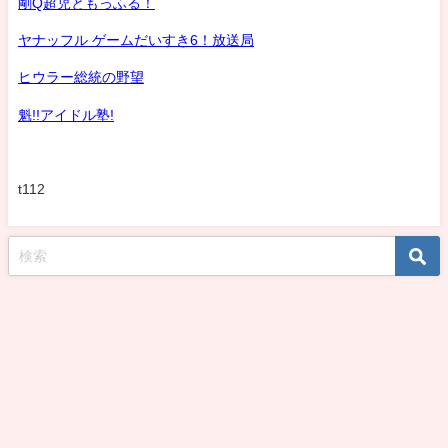
剛Q超児ともっふる！
ヤナッフル ゲームだいすき6！放送局
ヒウラー総統の野望
魁!!アイドル塾!
t112