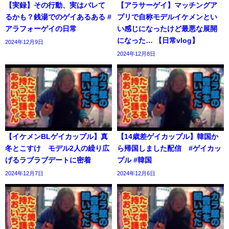
【実録】その行動、実はバレて
【アラサーゲイ】マッチングア
るかも？銭湯でのゲイあるある #
プリで自称モデルイケメンとい
アラフォーゲイの日常
い感じになったけど最悪な展開
になった… 【日常vlog】
2024年12月9日
2024年12月8日
【イケメンBLゲイカップル】真
【14歳差ゲイカップル】韓国か
冬とこすけ モデル2人の繰り広
ら帰国しました配信 #ゲイカッ
げるラブラブデートに密着
プル #韓国
2024年12月7日
2024年12月6日