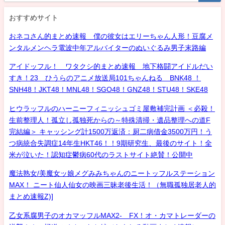
おすすめサイト
おネコさん的まとめ速報 僕の彼女はエリーちゃん人形！豆腐メ
ンタルメンヘラ電波中年アルバイターのぬいぐるみ男子末路編
アイドッフル！ ワタクシ的まとめ速報 地下格闘アイドルだい
すき！23 ひうらのアニメ放送局101ちゃんねる BNK48 ！
SNH48！JKT48！MNL48！SGO48！GNZ48！STU48！SKE48
ヒウラッフルのハーニーフィニッシュゴミ屋敷補完計画 ＜必殺！
生前整理人！孤立し孤独死からの～特殊清掃・遺品整理への道F
完結編＞ キャッシング計1500万返済：厨二病借金3500万円！う
つ病統合失調症14年生HKT46！！9期研究生、最後のサイト！全
米が泣いた！認知症鬱病60代のラストサイト絶賛！公開中
魔法熟女/美魔女ッ娘メグみみちゃんのニートッフルステーション
MAX！ ニート仙人仙女の映画三昧老後生活！（無職孤独居老人的
まとめ速報Z)]
乙女系腐男子のオカマッフルMAX2- FX！オ・カマトレーダーの