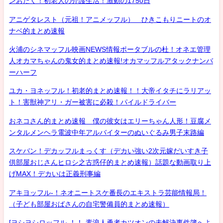
ンおたく！初老人の介護生活！激動の1750日
アニゲタレスト（元祖！アニメッフル） ひきこもりニートのオ
ナベ的まとめ速報
火浦のシネマッフル映画NEWS情報ポータブルの杜！オネエ管理
人オカマちゃんの鬼女的まとめ速報!オカマッフルアタックナンバ
ーハーフ
ユカ・ヨネッフル！初老的まとめ速報！！大帝イタチにラリアッ
ト！害獣神アリ・ガー被害に必殺！パイルドライバー
おネコさん的まとめ速報 僕の彼女はエリーちゃん人形！豆腐メ
ンタルメンヘラ電波中年アルバイターのぬいぐるみ男子末路編
スケバン！デカッフルまっくす（デカい強い2次元嫁だいすき子
供部屋おじさんヒロシ之古惑仔的まとめ速報）話題な動画取り上
げMAX！デカいは正義刑事編
アキヨッフル-！ネオニートスケ番長のエキストラ芸能情報局！
（子ども部屋おばさんの自宅警備員的まとめ速報）
[ヨシヨシロッフル-！！-素浪人勇者カツオンの未解決事件簿へよ