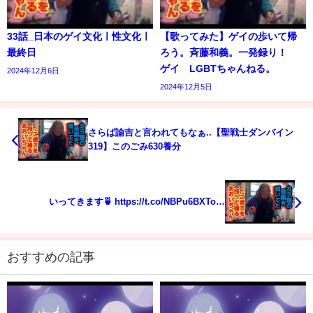
33話_日本のゲイ文化ㅣ性文化ㅣ
【歌ってみた】ゲイの歩いて帰
最終日
ろう。斉藤和義。一発録り！
ゲイ LGBTちゃんねる。
2024年12月6日
2024年12月5日
さらば諭吉と言われてもなぁ..【聖戦士ダンバイン
319】このごみ630養分
いってきます🍵 https://t.co/NBPu6BXTo…
おすすめの記事