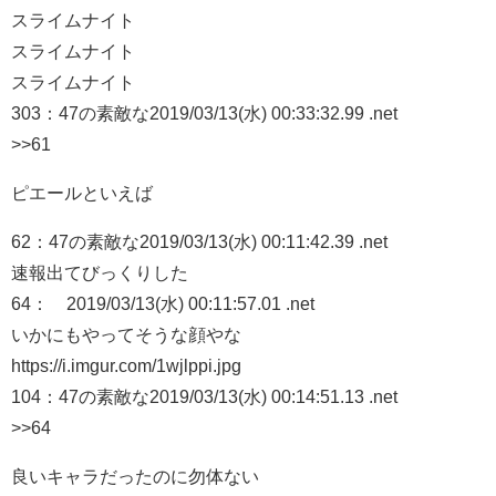
スライムナイト
スライムナイト
スライムナイト
303：
47の素敵な
2019/03/13(水) 00:33:32.99 .net
>>61
ピエールといえば
62：
47の素敵な
2019/03/13(水) 00:11:42.39 .net
速報出てびっくりした
64：
2019/03/13(水) 00:11:57.01 .net
いかにもやってそうな顔やな
https://i.imgur.com/1wjlppi.jpg
104：
47の素敵な
2019/03/13(水) 00:14:51.13 .net
>>64
良いキャラだったのに勿体ない