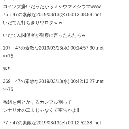
コイツ大嫌いだったからメシウマメシウマwww
75：
47の素敵な
2019/03/13(水) 00:12:38.88 .net
いだてん打ちきりワロタｗｗ
いだてん関係者が警察に言ったんだろｗ
107：
47の素敵な
2019/03/13(水) 00:14:57.30 .net
>>75
ﾜﾛﾀ
369：
47の素敵な
2019/03/13(水) 00:42:13.27 .net
>>75
番組を何とかするカンフル剤って
シナリオの工夫じゃなくて密告かよ!!
77：
47の素敵な
2019/03/13(水) 00:12:52.38 .net