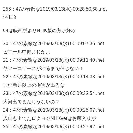
256：
47の素敵な
2019/03/13(水) 00:28:50.68 .net
>>118
64は映画版よりNHK版の方が好み
20：
47の素敵な
2019/03/13(水) 00:09:07.36 .net
ピエール中野まじかよ
21：
47の素敵な
2019/03/13(水) 00:09:11.40 .net
ヤフーニュースが出るまで信じない！
22：
47の素敵な
2019/03/13(水) 00:09:14.38 .net
これ新井以上の損害が出るな
23：
47の素敵な
2019/03/13(水) 00:09:22.54 .net
大河出てるんじゃないの？
24：
47の素敵な
2019/03/13(水) 00:09:25.07 .net
入山も出てたロクヨンNHKverはお蔵入りか
25：
47の素敵な
2019/03/13(水) 00:09:27.92 .net