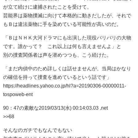
が立て続けに逮捕されたことを受けて、
芸能界は薬物撲滅に向けて本格的に動きだしたが、それで
もＢは違法薬物に手を染めている可能性が高いのだ。
「ＢはＮＨＫ大河ドラマにも出演した現役バリバリの大物
です。誰かって？ これ以上は何も言えませんよ」と
別の捜査関係者は声を潜めつつも、こう続けた。
「まだ内偵中のため詳しくは話せませんが、当局はかなり
の確信を持って捜査を進めているという話です」
https://headlines.yahoo.co.jp/hl?a=20190306-00000011-
tospoweb-ent
90：
47の素敵な
2019/03/13(水) 00:14:03.03 .net
>>68
そんなのガチでもなんでもない