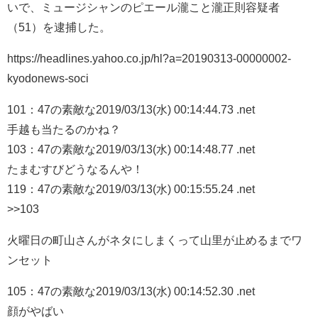
いで、ミュージシャンのピエール瀧こと瀧正則容疑者
（51）を逮捕した。
https://headlines.yahoo.co.jp/hl?a=20190313-00000002-
kyodonews-soci
101：
47の素敵な
2019/03/13(水) 00:14:44.73 .net
手越も当たるのかね？
103：
47の素敵な
2019/03/13(水) 00:14:48.77 .net
たまむすびどうなるんや！
119：
47の素敵な
2019/03/13(水) 00:15:55.24 .net
>>103
火曜日の町山さんがネタにしまくって山里が止めるまでワ
ンセット
105：
47の素敵な
2019/03/13(水) 00:14:52.30 .net
顔がやばい