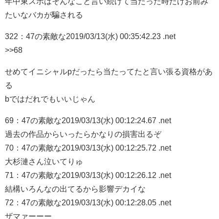
年中東スポはそんなこと言い続けて当たった時だけお前み
たいなバカが騙される
322：
47の素敵な
2019/03/13(水) 00:35:42.23 .net
>>68
せめてイニシャルpだったら当たってたと言い張る資格があ
る
bではだれでもいいじゃん
69：
47の素敵な
2019/03/13(水) 00:12:24.67 .net
過去の作品からいったらかなりの損害出るぞ
70：
47の素敵な
2019/03/13(水) 00:12:25.72 .net
大杉漣さん泣いてりゅ
71：
47の素敵な
2019/03/13(水) 00:12:26.12 .net
結構いろんなの出てるから影響デカイな
72：
47の素敵な
2019/03/13(水) 00:12:28.05 .net
ザマァーーー