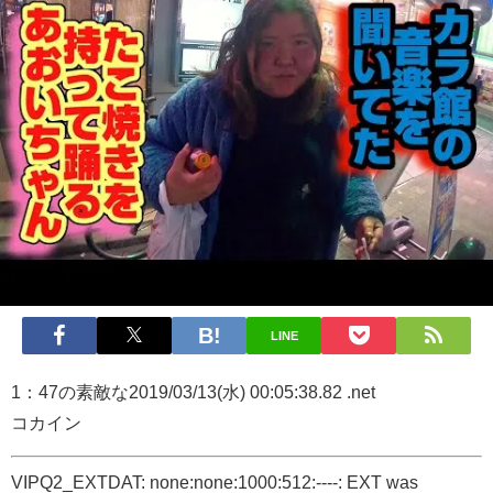
LINE
1：
47の素敵な
2019/03/13(水) 00:05:38.82 .net
コカイン
VIPQ2_EXTDAT: none:none:1000:512:----: EXT was