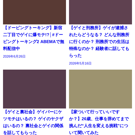
【ドーピングトーキング】新宿
【ゲイと刑務所】ゲイが逮捕さ
二丁目でゲイに爆モテ!?│#ドー
れたらどうなる？ どんな刑務所
ピングトーキング2 ABEMAで無
に行くのか？ 刑務所での生活は
料配信中
特殊なのか？ 経験者に話しても
らった
2026年6月26日
2026年5月16日
【ゲイと裏社会】ゲイバーにケ
【家ついて行っていいです
ツモチはいるの？ ゲイのヤクザ
か？】26歳、仕事を辞めてまで
はいるの？ 裏社会とゲイの関係
挑んだ“人生を変える挑戦”につ
を話してもらった
いて聞いてみた