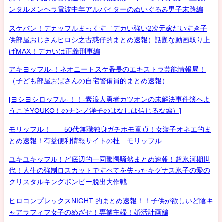
ンタルメンヘラ電波中年アルバイターのぬいぐるみ男子末路編
スケバン！デカッフルまっくす（デカい強い2次元嫁だいすき子
供部屋おじさんヒロシ之古惑仔的まとめ速報）話題な動画取り上
げMAX！デカいは正義刑事編
アキヨッフル-！ネオニートスケ番長のエキストラ芸能情報局！
（子ども部屋おばさんの自宅警備員的まとめ速報）
[ヨシヨシロッフル-！！-素浪人勇者カツオンの未解決事件簿へよ
うこそYOUKO！のナンノ洋子のはなしは信じるな編）]
モリッフル！ 50代無職独身ガチホモ童貞！女装子オネエ的ま
とめ速報！有益便利情報サイトの杜 モリッフル
ユキユキッフル！ど底辺的一同驚愕騒然まとめ速報！超氷河期世
代！人生の強制ロスカットですべてを失ったキグナス氷子の愛の
クリスタルキングボンビー脱出大作戦
ヒロコンプレックスNIGHT 的まとめ速報！！子供が欲しいど陰キ
ャアラフィフ女子のめざせ！専業主婦！婚活計画編