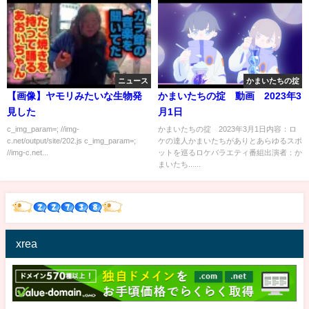
ニュース
かまいたちの掟
【画像】ヤモリみたいな生物発
かまいたちの掟 動画 2023年3
見した
月1日
c_img_param=; //img-
かまいたちの掟 2023年3月1日内容：ロ
c.net/output/site/202.js c_img_param=;
ケの達人かまいたちがありとあらゆるスポ
//img-c.net...
ットを巡るロケバラエティ番組出演者：か
まいたち......
xrea