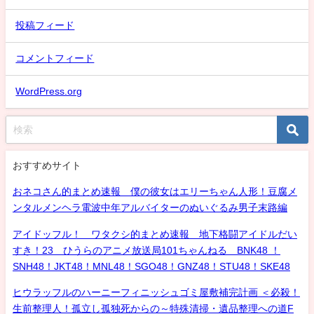
投稿フィード
コメントフィード
WordPress.org
おすすめサイト
おネコさん的まとめ速報 僕の彼女はエリーちゃん人形！豆腐メ
ンタルメンヘラ電波中年アルバイターのぬいぐるみ男子末路編
アイドッフル！ ワタクシ的まとめ速報 地下格闘アイドルだい
すき！23 ひうらのアニメ放送局101ちゃんねる BNK48 ！
SNH48！JKT48！MNL48！SGO48！GNZ48！STU48！SKE48
ヒウラッフルのハーニーフィニッシュゴミ屋敷補完計画 ＜必殺！
生前整理人！孤立し孤独死からの～特殊清掃・遺品整理への道F