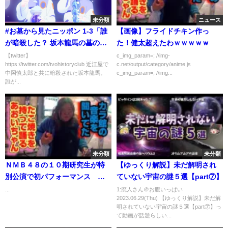
未分類
ニュース
#お墓から見たニッポン 1-3「誰
【画像】フライドチキン作っ
が暗殺した？ 坂本龍馬の墓の
た！健太超えたわｗｗｗｗｗ
謎」#坂本龍馬
【twitter】
c_img_param=; //img-
https://twitter.com/tvohistoryclub 近江屋で
c.net/output/category/anime.js
中岡慎太郎と共に暗殺された坂本龍馬。
c_img_param=; //img...
誰が...
未分類
未分類
ＮＭＢ４８の１０期研究生が特
【ゆっくり解説】未だ解明され
別公演で初パフォーマンス 三
ていない宇宙の謎５選【part⑦】
鴨くるみ[Japan news]「たくさ
...
1:廃人さん＠お腹いっぱい
2023.06.29(Thu) 【ゆっくり解説】未だ解
んの方に元気届ける」
明されていない宇宙の謎５選【part⑦】っ
て動画が話題らしい...