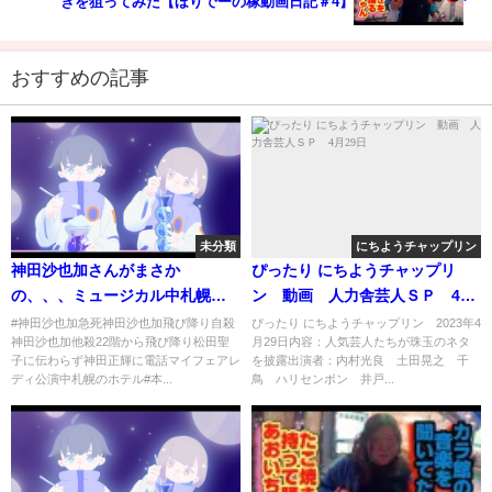
きを狙ってみた【ほりでーの稼動画日記＃4】
おすすめの記事
未分類
にちようチャップリン
神田沙也加さんがまさか
ぴったり にちようチャップリ
の、、、ミュージカル中札幌ホ
ン 動画 人力舎芸人ＳＰ 4月
テルま22階から マイフェアレ
29日
#神田沙也加急死神田沙也加飛び降り自殺
ぴったり にちようチャップリン 2023年4
神田沙也加他殺22階から飛び降り松田聖
月29日内容：人気芸人たちが珠玉のネタ
ディ姿現さず
子に伝わらず神田正輝に電話マイフェアレ
を披露出演者：内村光良 土田晃之 千
ディ公演中札幌のホテル#本...
鳥 ハリセンボン 井戸...