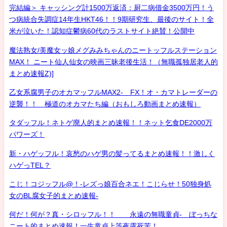
完結編＞ キャッシング計1500万返済：厨二病借金3500万円！う
つ病統合失調症14年生HKT46！！9期研究生、最後のサイト！全
米が泣いた！認知症鬱病60代のラストサイト絶賛！公開中
魔法熟女/美魔女ッ娘メグみみちゃんのニートッフルステーション
MAX！ ニート仙人仙女の映画三昧老後生活！（無職孤独居老人的
まとめ速報Z)]
乙女系腐男子のオカマッフルMAX2- FX！オ・カマトレーダーの
逆襲！！ 極道のオカマたち編（おもしろ動画まとめ速報）
タダッフル！ネトゲ廃人的まとめ速報！！ネット乞食DE2000万
パワーズ！
新・ハゲッフル！哀愁のハゲ男の髪ってるまとめ速報！！激しく
ハゲっTEL？
こじ！コジッフル@！-レズっ娘百合ネエ！こじらせ！50独身処
女のBL腐女子的まとめ速報-
何だ！何が？真・シロッフル！！ 永遠の無職童貞- ぼっちな
ニート的まとめ速報！一生童貞上等夜露死苦！