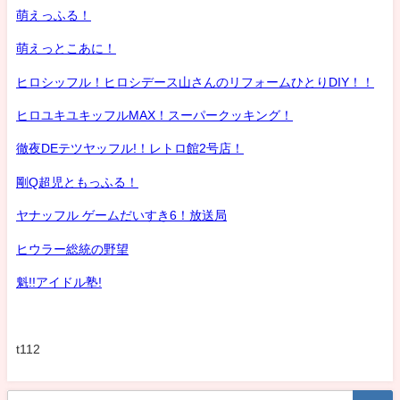
萌えっふる！
萌えっとこあに！
ヒロシッフル！ヒロシデース山さんのリフォームひとりDIY！！
ヒロユキユキッフルMAX！スーパークッキング！
徹夜DEテツヤッフル!！レトロ館2号店！
剛Q超児ともっふる！
ヤナッフル ゲームだいすき6！放送局
ヒウラー総統の野望
魁!!アイドル塾!
t112