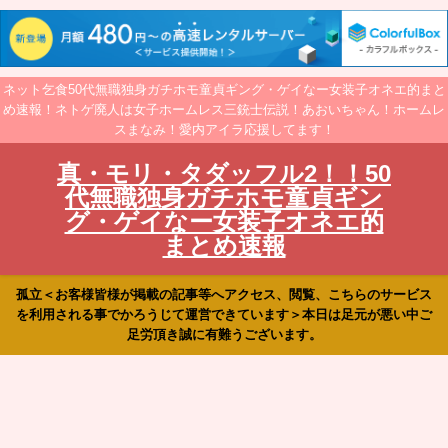
ネット乞食50代無職独身ガチホモ童貞ギング・ゲイなー女装子オネエ的まと
め速報！ネトゲ廃人は女子ホームレス三銃士伝説！あおいちゃん！ホームレ
スまなみ！愛内アイラ応援してます！
真・モリ・タダッフル2！！50
代無職独身ガチホモ童貞ギン
グ・ゲイなー女装子オネエ的
まとめ速報
孤立＜お客様皆様が掲載の記事等へアクセス、閲覧、こちらのサービス
を利用される事でかろうじて運営できています＞本日は足元が悪い中ご
足労頂き誠に有難うございます。