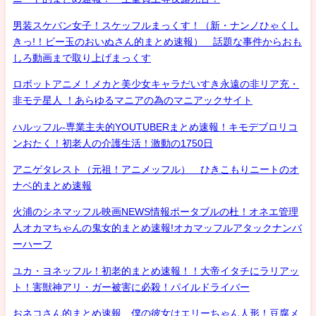
男装スケバン女子！スケッフルまっくす！（新・ナンノひゃくし
きっ!！ビー玉のおいぬさん的まとめ速報） 話題な事件からおも
しろ動画まで取り上げまっくす
ロボットアニメ！メカと美少女キャラだいすき永遠の非リア充・
非モテ星人 ！あらゆるマニアの為のマニアックサイト
ハルッフル-専業主夫的YOUTUBERまとめ速報！キモデブロリコ
ンおたく！初老人の介護生活！激動の1750日
アニゲタレスト（元祖！アニメッフル） ひきこもりニートのオ
ナベ的まとめ速報
火浦のシネマッフル映画NEWS情報ポータブルの杜！オネエ管理
人オカマちゃんの鬼女的まとめ速報!オカマッフルアタックナンバ
ーハーフ
ユカ・ヨネッフル！初老的まとめ速報！！大帝イタチにラリアッ
ト！害獣神アリ・ガー被害に必殺！パイルドライバー
おネコさん的まとめ速報 僕の彼女はエリーちゃん人形！豆腐メ