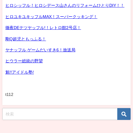
ヒロシッフル！ヒロシデース山さんのリフォームひとりDIY！！
ヒロユキユキッフルMAX！スーパークッキング！
徹夜DEテツヤッフル!！レトロ館2号店！
剛Q超児ともっふる！
ヤナッフル ゲームだいすき6！放送局
ヒウラー総統の野望
魁!!アイドル塾!
t112