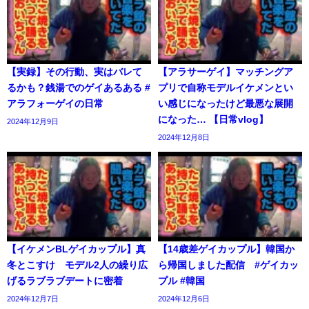
【実録】その行動、実はバレて
【アラサーゲイ】マッチングア
るかも？銭湯でのゲイあるある #
プリで自称モデルイケメンとい
アラフォーゲイの日常
い感じになったけど最悪な展開
になった… 【日常vlog】
2024年12月9日
2024年12月8日
【イケメンBLゲイカップル】真
【14歳差ゲイカップル】韓国か
冬とこすけ モデル2人の繰り広
ら帰国しました配信 #ゲイカッ
げるラブラブデートに密着
プル #韓国
2024年12月7日
2024年12月6日