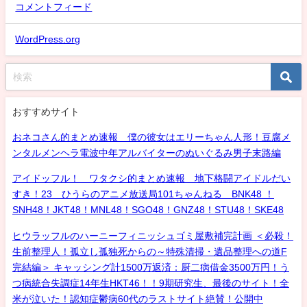
コメントフィード
WordPress.org
おすすめサイト
おネコさん的まとめ速報 僕の彼女はエリーちゃん人形！豆腐メ
ンタルメンヘラ電波中年アルバイターのぬいぐるみ男子末路編
アイドッフル！ ワタクシ的まとめ速報 地下格闘アイドルだい
すき！23 ひうらのアニメ放送局101ちゃんねる BNK48 ！
SNH48！JKT48！MNL48！SGO48！GNZ48！STU48！SKE48
ヒウラッフルのハーニーフィニッシュゴミ屋敷補完計画 ＜必殺！
生前整理人！孤立し孤独死からの～特殊清掃・遺品整理への道F
完結編＞ キャッシング計1500万返済：厨二病借金3500万円！う
つ病統合失調症14年生HKT46！！9期研究生、最後のサイト！全
米が泣いた！認知症鬱病60代のラストサイト絶賛！公開中