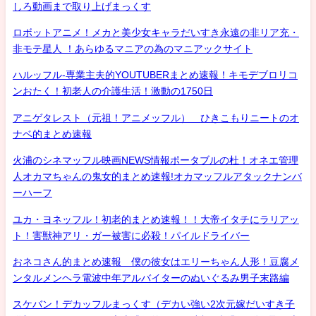
しろ動画まで取り上げまっくす
ロボットアニメ！メカと美少女キャラだいすき永遠の非リア充・
非モテ星人 ！あらゆるマニアの為のマニアックサイト
ハルッフル-専業主夫的YOUTUBERまとめ速報！キモデブロリコ
ンおたく！初老人の介護生活！激動の1750日
アニゲタレスト（元祖！アニメッフル） ひきこもりニートのオ
ナベ的まとめ速報
火浦のシネマッフル映画NEWS情報ポータブルの杜！オネエ管理
人オカマちゃんの鬼女的まとめ速報!オカマッフルアタックナンバ
ーハーフ
ユカ・ヨネッフル！初老的まとめ速報！！大帝イタチにラリアッ
ト！害獣神アリ・ガー被害に必殺！パイルドライバー
おネコさん的まとめ速報 僕の彼女はエリーちゃん人形！豆腐メ
ンタルメンヘラ電波中年アルバイターのぬいぐるみ男子末路編
スケバン！デカッフルまっくす（デカい強い2次元嫁だいすき子