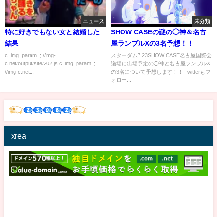
ニュース
未分類
特に好きでもない女と結婚した
SHOW CASEの謎の◯神＆名古
結果
屋ランブルXの3名予想！！
c_img_param=; //img-
スターダム7.23SHOW CASE名古屋国際会
c.net/output/site/202.js c_img_param=;
議場に出場予定の◯神と名古屋ランブルX
//img-c.net...
の3名について予想します！！ Twitterもフ
ォロー...
xrea