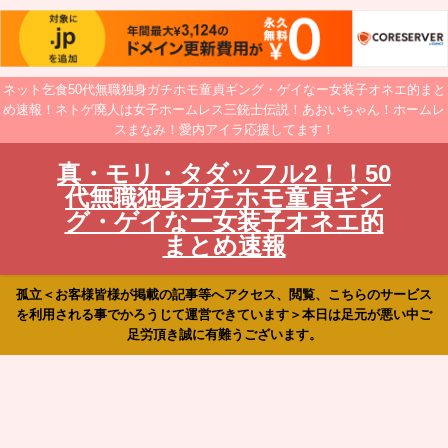
ネット乞食50代無職独身ガチホモ童貞ギング・ゲイなー女装子オネエ的まと
め速報！ネトゲ廃人は女子ホームレス三銃士伝説！あおいちゃん！ホームレ
スまなみ！愛内アイラ応援してます！
真・モリ・タダッフル2！！50
代無職独身ガチホモ童貞ギン
グ・ゲイなー女装子オネエ的
まとめ速報
孤立＜お客様皆様が掲載の記事等へアクセス、閲覧、こちらのサービス
を利用される事でかろうじて運営できています＞本日は足元が悪い中ご
足労頂き誠に有難うございます。