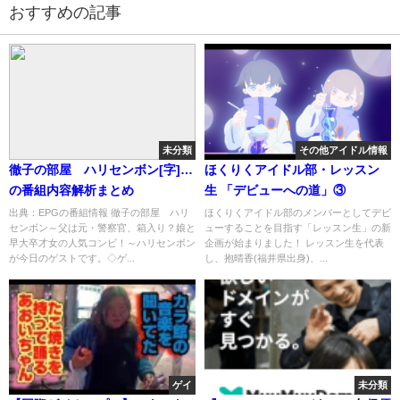
おすすめの記事
未分類
その他アイドル情報
徹子の部屋 ハリセンボン[字]…
ほくりくアイドル部・レッスン
の番組内容解析まとめ
生 「デビューへの道」③
出典：EPGの番組情報 徹子の部屋 ハリ
ほくりくアイドル部のメンバーとしてデビ
センボン～父は元・警察官、箱入り？娘と
ューすることを目指す「レッスン生」の新
早大卒才女の人気コンビ！～ハリセンボン
企画が始まりました！ レッスン生を代表
が今日のゲストです。◇ゲ...
し、抱晴香(福井県出身)、...
ゲイ
未分類