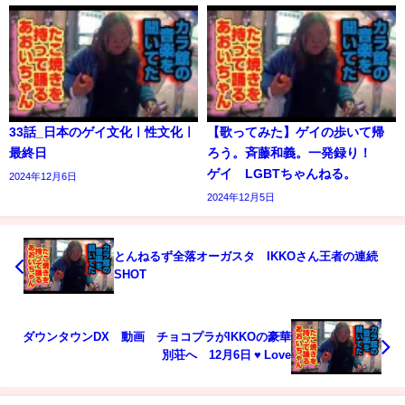
33話_日本のゲイ文化ㅣ性文化ㅣ
【歌ってみた】ゲイの歩いて帰
最終日
ろう。斉藤和義。一発録り！
ゲイ LGBTちゃんねる。
2024年12月6日
2024年12月5日
とんねるず全落オーガスタ IKKOさん王者の連続
SHOT
ダウンタウンDX 動画 チョコプラがIKKOの豪華
別荘へ 12月6日 ♥ Love