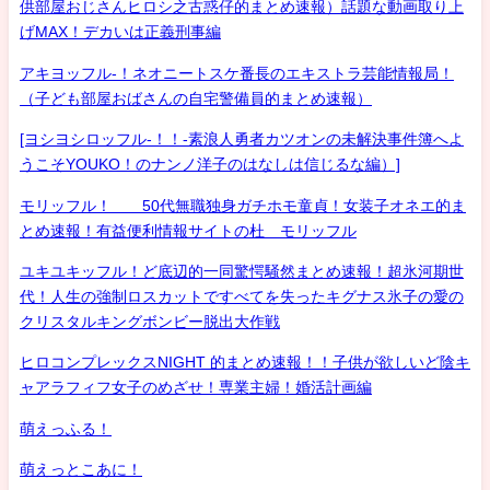
供部屋おじさんヒロシ之古惑仔的まとめ速報）話題な動画取り上
げMAX！デカいは正義刑事編
アキヨッフル-！ネオニートスケ番長のエキストラ芸能情報局！
（子ども部屋おばさんの自宅警備員的まとめ速報）
[ヨシヨシロッフル-！！-素浪人勇者カツオンの未解決事件簿へよ
うこそYOUKO！のナンノ洋子のはなしは信じるな編）]
モリッフル！ 50代無職独身ガチホモ童貞！女装子オネエ的ま
とめ速報！有益便利情報サイトの杜 モリッフル
ユキユキッフル！ど底辺的一同驚愕騒然まとめ速報！超氷河期世
代！人生の強制ロスカットですべてを失ったキグナス氷子の愛の
クリスタルキングボンビー脱出大作戦
ヒロコンプレックスNIGHT 的まとめ速報！！子供が欲しいど陰キ
ャアラフィフ女子のめざせ！専業主婦！婚活計画編
萌えっふる！
萌えっとこあに！