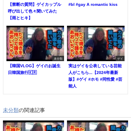
【禁断の質問】ゲイカップル
#bl #gay A romantic kiss
呼び出して色々聞いてみた
【雨とヒキ】
未分類
ゲイ
【韓国VLOG】ゲイのお誕生
実はゲイを公表している芸能
日韓国旅行🇰🇷
人がこちら...【2024年最新
版】#ゲイ #ホモ #同性愛 #芸
能人
未分類
の関連記事