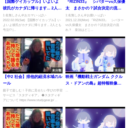
【国際ゲイカップル】いよいよ
『RIZIN33』 シバターvs久保優
彼氏がカナダに帰ります... 2人と
太 まさかの？試合決定の流
も号泣!? | My Long Distance
れ？ 皇治はどこへ。。
1:名無しさん＠おカマいっぱい
1:名無しさん＠お腹いっぱい
2022.02.05(Sat) 【国際ゲイカップル】い
2021.12.20(Mon) 『RIZIN33』 シバター
Boyfriend Left Japan (Gay
よいよ彼氏がカナダに帰ります... 2人とも
vs久保優太 まさかの？試合決定の流
Couple)
号泣!? |...
れ？ 皇治はどこ...
未分類
未分類
【中2 社会】排他的経済水域のル
映画『機動戦士ガンダム ククル
ール
ス・ドアンの島』超特報映像特
別編集版
親子で楽しむ！子供に見せたい学びの学習
...
サービス「スタディギア」 ◆スタディギ
アについて https://www.studygear.jp/ ...