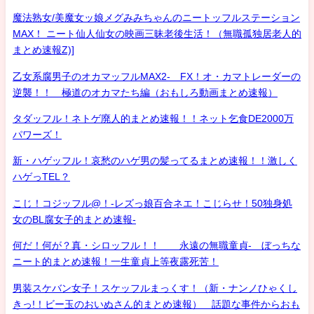
魔法熟女/美魔女ッ娘メグみみちゃんのニートッフルステーション
MAX！ ニート仙人仙女の映画三昧老後生活！（無職孤独居老人的
まとめ速報Z)]
乙女系腐男子のオカマッフルMAX2- FX！オ・カマトレーダーの
逆襲！！ 極道のオカマたち編（おもしろ動画まとめ速報）
タダッフル！ネトゲ廃人的まとめ速報！！ネット乞食DE2000万
パワーズ！
新・ハゲッフル！哀愁のハゲ男の髪ってるまとめ速報！！激しく
ハゲっTEL？
こじ！コジッフル@！-レズっ娘百合ネエ！こじらせ！50独身処
女のBL腐女子的まとめ速報-
何だ！何が？真・シロッフル！！ 永遠の無職童貞- ぼっちな
ニート的まとめ速報！一生童貞上等夜露死苦！
男装スケバン女子！スケッフルまっくす！（新・ナンノひゃくし
きっ!！ビー玉のおいぬさん的まとめ速報） 話題な事件からおも