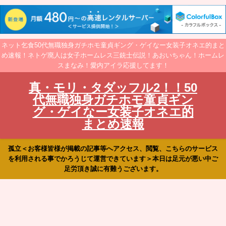
ネット乞食50代無職独身ガチホモ童貞ギング・ゲイなー女装子オネエ的まと
め速報！ネトゲ廃人は女子ホームレス三銃士伝説！あおいちゃん！ホームレ
スまなみ！愛内アイラ応援してます！
真・モリ・タダッフル2！！50
代無職独身ガチホモ童貞ギン
グ・ゲイなー女装子オネエ的
まとめ速報
孤立＜お客様皆様が掲載の記事等へアクセス、閲覧、こちらのサービス
を利用される事でかろうじて運営できています＞本日は足元が悪い中ご
足労頂き誠に有難うございます。