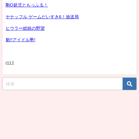
剛Q超児ともっふる！
ヤナッフル ゲームだいすき6！放送局
ヒウラー総統の野望
魁!!アイドル塾!
t112