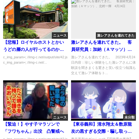
ニュース
激レアさんを連れてきた
【悲報】ロイヤルホストとかい
激レアさんを連れてきた。 客
うどの層の人が行ってるのかよ
員研究員：加納（Ａマッソ）、
くわからないファミレスｗｗｗ
北村一輝 4月24日
c_img_param=; //img-c.net/output/site/42.js
激レアさんを連れてきた。 2023年4月24
c_img_param=; //img-c.net/...
日内容：珍しい体験をした激レアさんに体
ｗｗ
験談を聞きまくる驚きと笑い役立つ知識も
交えて激レア体験をト...
ニュース
未分類
【緊迫！】やす子マラソンで
【東谷義和】清水翔太＆数原龍
「フワちゃん」出没 凸警戒へ
友の黒すぎる交際・騙し取った
金で重大なコンプラ違反・女を
c_img_param=; //img-c.net/output/site/42.js
東谷義和のガーシーch【芸能界の裏側】