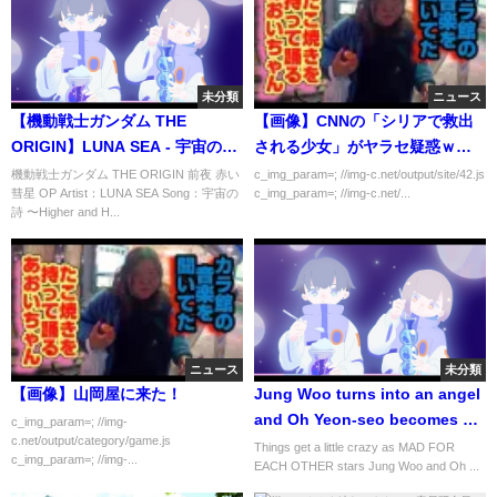
未分類
ニュース
【機動戦士ガンダム THE
【画像】CNNの「シリアで救出
ORIGIN】LUNA SEA - 宇宙の詩
される少女」がヤラセ疑惑ｗｗ
〜Higher and Higher〜
ｗｗｗ
機動戦士ガンダム THE ORIGIN 前夜 赤い
c_img_param=; //img-c.net/output/site/42.js
彗星 OP Artist：LUNA SEA Song：宇宙の
c_img_param=; //img-c.net/...
(SARAH cover) / Mobile Suit
詩 〜Higher and H...
Gundam
ニュース
未分類
【画像】山岡屋に来た！
Jung Woo turns into an angel
and Oh Yeon-seo becomes an
c_img_param=; //img-
c.net/output/category/game.js
ending fairy | Mission Pong
Things get a little crazy as MAD FOR
c_img_param=; //img-...
EACH OTHER stars Jung Woo and Oh ...
[ENG SUB]