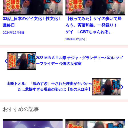
33話_日本のゲイ文化ㅣ性文化ㅣ
【歌ってみた】ゲイの歩いて帰
最終日
ろう。斉藤和義。一発録り！
ゲイ LGBTちゃんねる。
2024年12月6日
2024年12月5日
2/22 ＭＢＳヨル隊 ナジャ・グランディーバのレツゴ
ーフライデー 今週の反省室
山咲トオル、「舐めすぎ」干された理由がヤバかっ
た…悲惨すぎる現在の姿とは【あの人は今】
おすすめの記事