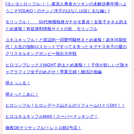
[ヨシヨシロッフル-！！-素浪人勇者カツオンの未解決事件簿へよ
うこそYOUKO！のナンノ洋子のはなしは信じるな編）]
モリッフル！ 50代無職独身ガチホモ童貞！女装子オネエ的ま
とめ速報！有益便利情報サイトの杜 モリッフル
ユキユキッフル！ど底辺的一同驚愕騒然まとめ速報！超氷河期世
代！人生の強制ロスカットですべてを失ったキグナス氷子の愛の
クリスタルキングボンビー脱出大作戦
ヒロコンプレックスNIGHT 的まとめ速報！！子供が欲しいど陰キ
ャアラフィフ女子のめざせ！専業主婦！婚活計画編
萌えっふる！
萌えっとこあに！
ヒロシッフル！ヒロシデース山さんのリフォームひとりDIY！！
ヒロユキユキッフルMAX！スーパークッキング！
徹夜DEテツヤッフル!！レトロ館2号店！