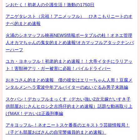
ンおたく！初老人の介護生活！激動の1750日
アニゲタレスト（元祖！アニメッフル） ひきこもりニートのオ
ナベ的まとめ速報
火浦のシネマッフル映画NEWS情報ポータブルの杜！オネエ管理
人オカマちゃんの鬼女的まとめ速報!オカマッフルアタックナンバ
ーハーフ
ユカ・ヨネッフル！初老的まとめ速報！！大帝イタチにラリアッ
ト！害獣神アリ・ガー被害に必殺！パイルドライバー
おネコさん的まとめ速報 僕の彼女はエリーちゃん人形！豆腐メ
ンタルメンヘラ電波中年アルバイターのぬいぐるみ男子末路編
スケバン！デカッフルまっくす（デカい強い2次元嫁だいすき子
供部屋おじさんヒロシ之古惑仔的まとめ速報）話題な動画取り上
げMAX！デカいは正義刑事編
アキヨッフル-！ネオニートスケ番長のエキストラ芸能情報局！
（子ども部屋おばさんの自宅警備員的まとめ速報）