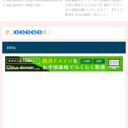
c_img_param=; //img-c.net/...
の切り抜きチャンネルです 家共々チャン
脱がせて..『ガーシー過去最大の
ネル登録お願いいたします！！ 【ライブ
ブチギレ!!』【切り抜き】
配信】今日は清水〇太のこと...
xrea