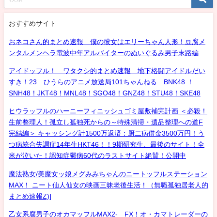
おすすめサイト
おネコさん的まとめ速報 僕の彼女はエリーちゃん人形！豆腐メ
ンタルメンヘラ電波中年アルバイターのぬいぐるみ男子末路編
アイドッフル！ ワタクシ的まとめ速報 地下格闘アイドルだい
すき！23 ひうらのアニメ放送局101ちゃんねる BNK48 ！
SNH48！JKT48！MNL48！SGO48！GNZ48！STU48！SKE48
ヒウラッフルのハーニーフィニッシュゴミ屋敷補完計画 ＜必殺！
生前整理人！孤立し孤独死からの～特殊清掃・遺品整理への道F
完結編＞ キャッシング計1500万返済：厨二病借金3500万円！う
つ病統合失調症14年生HKT46！！9期研究生、最後のサイト！全
米が泣いた！認知症鬱病60代のラストサイト絶賛！公開中
魔法熟女/美魔女ッ娘メグみみちゃんのニートッフルステーション
MAX！ ニート仙人仙女の映画三昧老後生活！（無職孤独居老人的
まとめ速報Z)]
乙女系腐男子のオカマッフルMAX2- FX！オ・カマトレーダーの