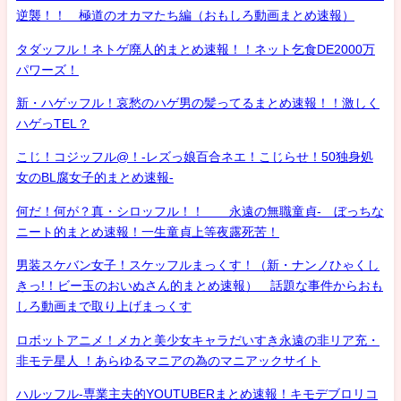
逆襲！！ 極道のオカマたち編（おもしろ動画まとめ速報）
タダッフル！ネトゲ廃人的まとめ速報！！ネット乞食DE2000万
パワーズ！
新・ハゲッフル！哀愁のハゲ男の髪ってるまとめ速報！！激しく
ハゲっTEL？
こじ！コジッフル@！-レズっ娘百合ネエ！こじらせ！50独身処
女のBL腐女子的まとめ速報-
何だ！何が？真・シロッフル！！ 永遠の無職童貞- ぼっちな
ニート的まとめ速報！一生童貞上等夜露死苦！
男装スケバン女子！スケッフルまっくす！（新・ナンノひゃくし
きっ!！ビー玉のおいぬさん的まとめ速報） 話題な事件からおも
しろ動画まで取り上げまっくす
ロボットアニメ！メカと美少女キャラだいすき永遠の非リア充・
非モテ星人 ！あらゆるマニアの為のマニアックサイト
ハルッフル-専業主夫的YOUTUBERまとめ速報！キモデブロリコ