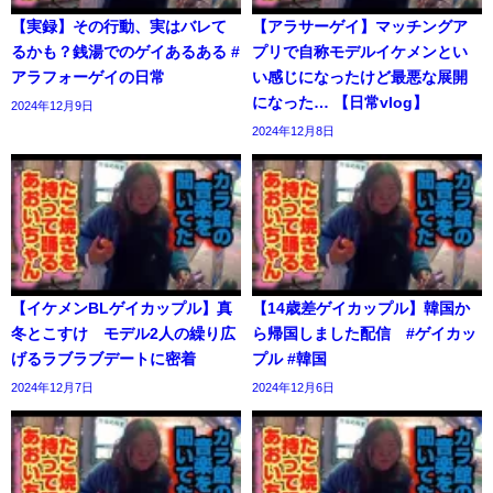
【実録】その行動、実はバレて
【アラサーゲイ】マッチングア
るかも？銭湯でのゲイあるある #
プリで自称モデルイケメンとい
アラフォーゲイの日常
い感じになったけど最悪な展開
になった… 【日常vlog】
2024年12月9日
2024年12月8日
【イケメンBLゲイカップル】真
【14歳差ゲイカップル】韓国か
冬とこすけ モデル2人の繰り広
ら帰国しました配信 #ゲイカッ
げるラブラブデートに密着
プル #韓国
2024年12月7日
2024年12月6日