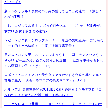
パワーズ！
新・ハゲッフル！哀愁のハゲ男の髪ってるまとめ速報！！激しく
ハゲっTEL？
こじ！コジッフル@！-レズっ娘百合ネエ！こじらせ！50独身処
女のBL腐女子的まとめ速報-
何だ！何が？真・シロッフル！！ 永遠の無職童貞- ぼっちな
ニート的まとめ速報！一生童貞上等夜露死苦！
男装スケバン女子！スケッフルまっくす！（新・ナンノひゃくし
きっ!！ビー玉のおいぬさん的まとめ速報） 話題な事件からおも
しろ動画まで取り上げまっくす
ロボットアニメ！メカと美少女キャラだいすき永遠の非リア充・
非モテ星人 ！あらゆるマニアの為のマニアックサイト
ハルッフル-専業主夫的YOUTUBERまとめ速報！キモデブロリコ
ンおたく！初老人の介護生活！激動の1750日
アニゲタレスト（元祖！アニメッフル） ひきこもりニートのオ