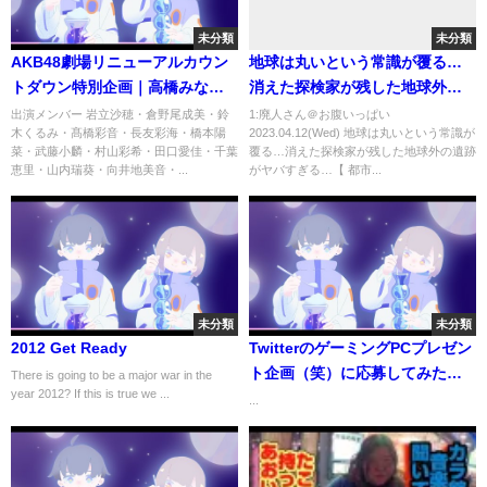
未分類
未分類
AKB48劇場リニューアルカウン
地球は丸いという常識が覆る…
トダウン特別企画｜高橋みなみ
消えた探検家が残した地球外の
｜AKB48 + Talk｜僕の太陽 公演
遺跡がヤバすぎる…【 都市伝説
出演メンバー 岩立沙穂・倉野尾成美・鈴
1:廃人さん＠お腹いっぱい
木くるみ・髙橋彩音・長友彩海・橋本陽
2023.04.12(Wed) 地球は丸いという常識が
千秋楽
ミドルトン 宇宙人 ピラミッド ス
菜・武藤小麟・村山彩希・田口愛佳・千葉
覆る…消えた探検家が残した地球外の遺跡
マトラ島 フラットアース 】
恵里・山内瑞葵・向井地美音・...
がヤバすぎる…【 都市...
未分類
未分類
2012 Get Ready
TwitterのゲーミングPCプレゼン
ト企画（笑）に応募してみた
There is going to be a major war in the
year 2012? If this is true we ...
#shorts
...