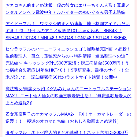
おネコさん的まとめ速報 僕の彼女はエリーちゃん人形！豆腐メ
ンタルメンヘラ電波中年アルバイターのぬいぐるみ男子末路編
アイドッフル！ ワタクシ的まとめ速報 地下格闘アイドルだい
すき！23 ひうらのアニメ放送局101ちゃんねる BNK48 ！
SNH48！JKT48！MNL48！SGO48！GNZ48！STU48！SKE48
ヒウラッフルのハーニーフィニッシュゴミ屋敷補完計画 ＜必殺！
生前整理人！孤立し孤独死からの～特殊清掃・遺品整理への道F
完結編＞ キャッシング計1500万返済：厨二病借金3500万円！う
つ病統合失調症14年生HKT46！！9期研究生、最後のサイト！全
米が泣いた！認知症鬱病60代のラストサイト絶賛！公開中
魔法熟女/美魔女ッ娘メグみみちゃんのニートッフルステーション
MAX！ ニート仙人仙女の映画三昧老後生活！（無職孤独居老人的
まとめ速報Z)]
乙女系腐男子のオカマッフルMAX2- FX！オ・カマトレーダーの
逆襲！！ 極道のオカマたち編（おもしろ動画まとめ速報）
タダッフル！ネトゲ廃人的まとめ速報！！ネット乞食DE2000万