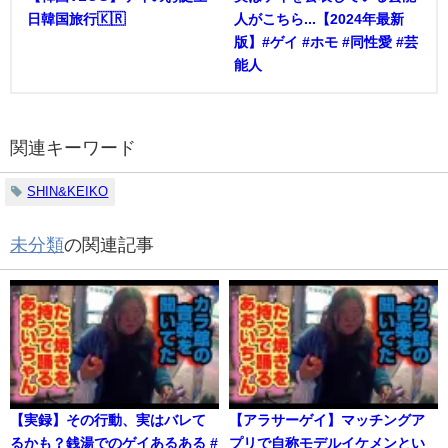
日韓国旅行🇰🇷
人がこちら...【2024年最新
版】#ゲイ #ホモ #同性愛 #芸
能人
関連キーワード
SHIN&KEIKO
未分類
の関連記事
【実録】その行動、実はバレて
【アラサーゲイ】マッチングア
るかも？銭湯でのゲイあるある #
プリで自称モデルイケメンとい