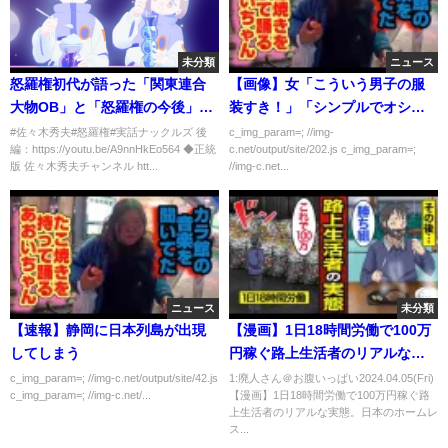
未分類
ニュース
怒羅権初代が語った「関東連合
【画像】女「こういう男子の服
大物OB」と「怒羅権の今後」
装すき！」「シンプルでオシャ
【前編】
レ！」「彼氏に着てほしい」
#佐々木秀夫#怒羅権#実話ナックルズ 後
c_img_param=; //img-
編：https://youtu.be/A9nnHkEo564 ◆正統
c.net/output/site/202.js c_img_param=;
版 佐々木秀夫チャンネル htt...
//img-c.net...
ニュース
未分類
【速報】静岡に日本列島が出現
【漫画】1日18時間労働で100万
してしまう
円稼ぐ路上生活者のリアルな実
態。日本のホームレスは約5000
c_img_param=; //img-c.net/output/site/42.js
1:廃人さん＠お腹いっぱい2024.04.05(Fri)
c_img_param=; //img-c.net/...
【漫画】1日18時間労働で100万円稼ぐ路
人…路上生活者の苦悩…【メシ
上生活者のリアルな実態。日本のホームレ
のタネ】
ス...