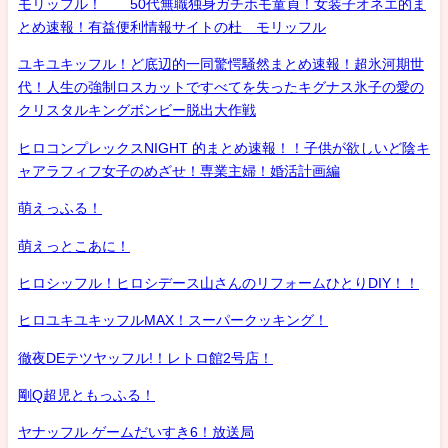
モリッフル！ 50代無職独身ガチホモ童貞！女装子オネエ的ま
とめ速報！有益便利情報サイトの杜 モリッフル
ユキユキッフル！ど底辺的一同驚愕騒然まとめ速報！超氷河期世
代！人生の強制ロスカットですべてを失ったキグナス氷子の愛の
クリスタルキングボンビー脱出大作戦
ヒロコンプレックスNIGHT 的まとめ速報！！子供が欲しいど陰キ
ャアラフィフ女子のめざせ！専業主婦！婚活計画編
萌えっふる！
萌えっとこあに！
ヒロシッフル！ヒロシデース山さんのリフォームひとりDIY！！
ヒロユキユキッフルMAX！スーパークッキング！
徹夜DEテツヤッフル!！レトロ館2号店！
剛Q超児ともっふる！
ヤナッフル ゲームだいすき6！放送局