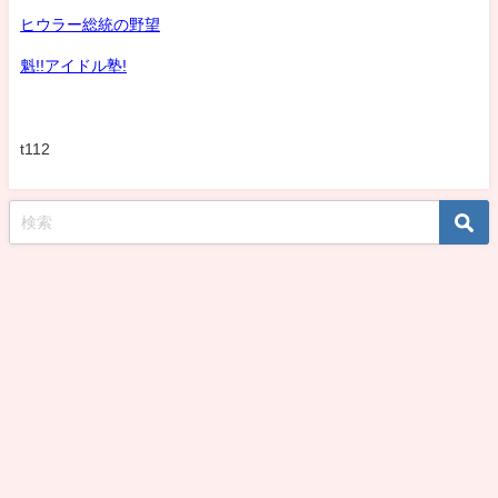
ヒウラー総統の野望
魁!!アイドル塾!
t112