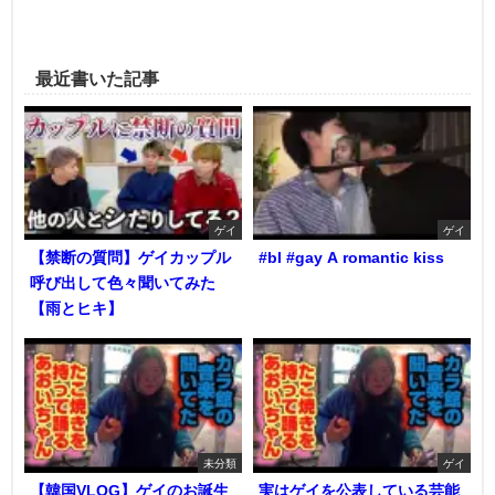
最近書いた記事
ゲイ
ゲイ
【禁断の質問】ゲイカップル
#bl #gay A romantic kiss
呼び出して色々聞いてみた
【雨とヒキ】
未分類
ゲイ
【韓国VLOG】ゲイのお誕生
実はゲイを公表している芸能