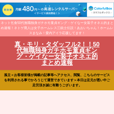
ネット乞食50代無職独身ガチホモ童貞ギング・ゲイなー女装子オネエ的まと
め速報！ネトゲ廃人は女子ホームレス三銃士伝説！あおいちゃん！ホームレ
スまなみ！愛内アイラ応援してます！
真・モリ・タダッフル2！！50
代無職独身ガチホモ童貞ギン
グ・ゲイなー女装子オネエ的
まとめ速報
孤立＜お客様皆様が掲載の記事等へアクセス、閲覧、こちらのサービス
を利用される事でかろうじて運営できています＞本日は足元が悪い中ご
足労頂き誠に有難うございます。