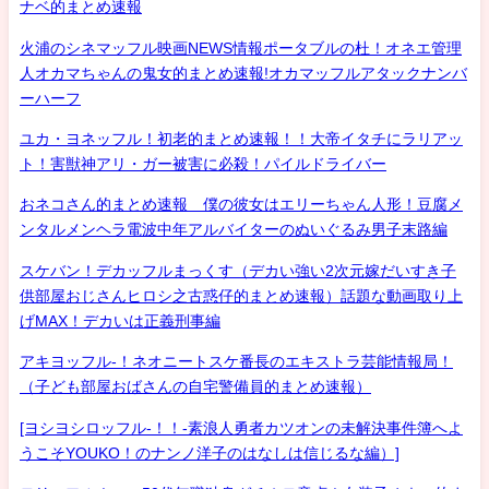
ナベ的まとめ速報
火浦のシネマッフル映画NEWS情報ポータブルの杜！オネエ管理
人オカマちゃんの鬼女的まとめ速報!オカマッフルアタックナンバ
ーハーフ
ユカ・ヨネッフル！初老的まとめ速報！！大帝イタチにラリアッ
ト！害獣神アリ・ガー被害に必殺！パイルドライバー
おネコさん的まとめ速報 僕の彼女はエリーちゃん人形！豆腐メ
ンタルメンヘラ電波中年アルバイターのぬいぐるみ男子末路編
スケバン！デカッフルまっくす（デカい強い2次元嫁だいすき子
供部屋おじさんヒロシ之古惑仔的まとめ速報）話題な動画取り上
げMAX！デカいは正義刑事編
アキヨッフル-！ネオニートスケ番長のエキストラ芸能情報局！
（子ども部屋おばさんの自宅警備員的まとめ速報）
[ヨシヨシロッフル-！！-素浪人勇者カツオンの未解決事件簿へよ
うこそYOUKO！のナンノ洋子のはなしは信じるな編）]