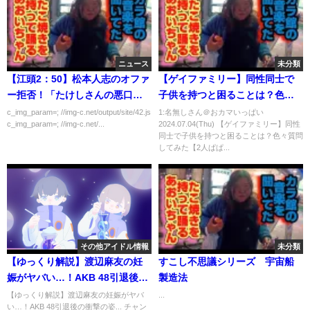
ニュース
未分類
【江頭2：50】松本人志のオファ
【ゲイファミリー】同性同士で
ー拒否！「たけしさんの悪口を
子供を持つと困ることは？色々
言ってたから。」
質問してみた【2人ぱぱ】【2人
c_img_param=; //img-c.net/output/site/42.js
1:名無しさん＠おカマいっぱい
c_img_param=; //img-c.net/...
2024.07.04(Thu) 【ゲイファミリー】同性
まま】
同士で子供を持つと困ることは？色々質問
してみた【2人ぱぱ...
その他アイドル情報
未分類
【ゆっくり解説】渡辺麻友の妊
すこし不思議シリーズ 宇宙船
娠がヤバい…！AKB 48引退後の
製造法
衝撃の姿...
【ゆっくり解説】渡辺麻友の妊娠がヤバ
...
い…！AKB 48引退後の衝撃の姿... チャン