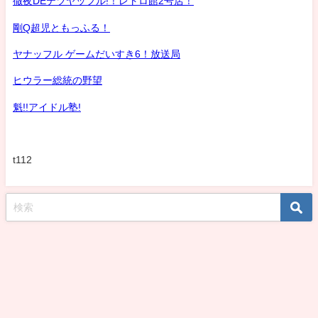
徹夜DEテツヤッフル!！レトロ館2号店！
剛Q超児ともっふる！
ヤナッフル ゲームだいすき6！放送局
ヒウラー総統の野望
魁!!アイドル塾!
t112