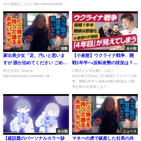
ネル登録はこちら♪ http://www.youtube...
国際
未分類
家出美少女「足、汚いと思いま
【小泉悠】ウクライナ戦争、開
すが 誰か泊めてください ごめん
戦1年半へ/反転攻勢の状況は？/
なさい 飛魚のアーチをくぐって
戦争が終わる未来とは？（ロシ
続きを読む Source:
1:廃人さん＠お腹いっぱい
http://hamusoku.com/index.rdf...
2023.08.27(Sun) 【小泉悠】ウクライナ戦
会いに行きます」
ア/プーチン/ゼレンスキー）解
争、開戦1年半へ/反転攻勢の状況は？/戦
説：小泉悠氏、キアラシ・ダナ
争が終わる未来とは？...
未分類
ニュース
【超話題のパーソナルカラー診
マネーの虎で破産した社長の共