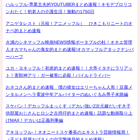
ハルッフル-専業主夫的YOUTUBERまとめ速報！キモデブロリコ
ンおたく！初老人の介護生活！激動の1750日
アニゲタレスト（元祖！アニメッフル） ひきこもりニートのオ
ナベ的まとめ速報
火浦のシネマッフル映画NEWS情報ポータブルの杜！オネエ管理
人オカマちゃんの鬼女的まとめ速報!オカマッフルアタックナンバ
ーハーフ
ユカ・ヨネッフル！初老的まとめ速報！！大帝イタチにラリアッ
ト！害獣神アリ・ガー被害に必殺！パイルドライバー
おネコさん的まとめ速報 僕の彼女はエリーちゃん人形！豆腐メ
ンタルメンヘラ電波中年アルバイターのぬいぐるみ男子末路編
スケバン！デカッフルまっくす（デカい強い2次元嫁だいすき子
供部屋おじさんヒロシ之古惑仔的まとめ速報）話題な動画取り上
げMAX！デカいは正義刑事編
アキヨッフル-！ネオニートスケ番長のエキストラ芸能情報局！
（子ども部屋おばさんの自宅警備員的まとめ速報）