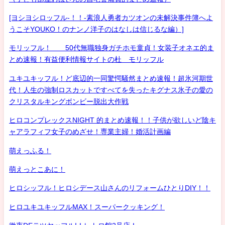
[ヨシヨシロッフル-！！-素浪人勇者カツオンの未解決事件簿へよ
うこそYOUKO！のナンノ洋子のはなしは信じるな編）]
モリッフル！ 50代無職独身ガチホモ童貞！女装子オネエ的ま
とめ速報！有益便利情報サイトの杜 モリッフル
ユキユキッフル！ど底辺的一同驚愕騒然まとめ速報！超氷河期世
代！人生の強制ロスカットですべてを失ったキグナス氷子の愛の
クリスタルキングボンビー脱出大作戦
ヒロコンプレックスNIGHT 的まとめ速報！！子供が欲しいど陰キ
ャアラフィフ女子のめざせ！専業主婦！婚活計画編
萌えっふる！
萌えっとこあに！
ヒロシッフル！ヒロシデース山さんのリフォームひとりDIY！！
ヒロユキユキッフルMAX！スーパークッキング！