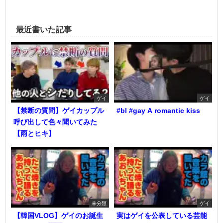
最近書いた記事
ゲイ
ゲイ
【禁断の質問】ゲイカップル
#bl #gay A romantic kiss
呼び出して色々聞いてみた
【雨とヒキ】
未分類
ゲイ
【韓国VLOG】ゲイのお誕生
実はゲイを公表している芸能