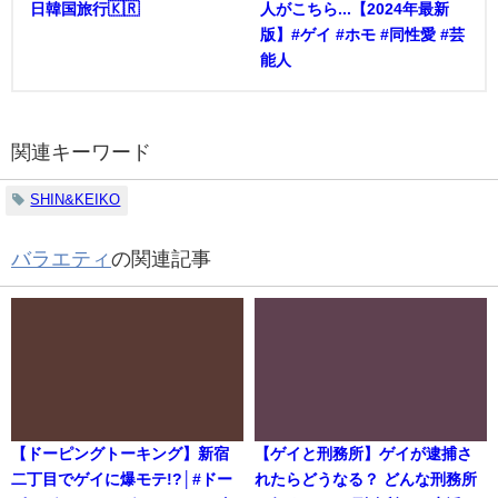
日韓国旅行🇰🇷
人がこちら...【2024年最新
版】#ゲイ #ホモ #同性愛 #芸
能人
関連キーワード
SHIN&KEIKO
バラエティ
の関連記事
【ドーピングトーキング】新宿
【ゲイと刑務所】ゲイが逮捕さ
二丁目でゲイに爆モテ!?│#ドー
れたらどうなる？ どんな刑務所