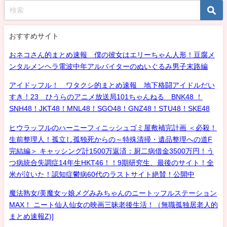
おすすめサイト
おネコさん的まとめ速報 僕の彼女はエリーちゃん人形！豆腐メ
ンタルメンヘラ電波中年アルバイターのぬいぐるみ男子末路編
アイドッフル！ ワタクシ的まとめ速報 地下格闘アイドルだい
すき！23 ひうらのアニメ放送局101ちゃんねる BNK48 ！
SNH48！JKT48！MNL48！SGO48！GNZ48！STU48！SKE48
ヒウラッフルのハーニーフィニッシュゴミ屋敷補完計画 ＜必殺！
生前整理人！孤立し孤独死からの～特殊清掃・遺品整理への道F
完結編＞ キャッシング計1500万返済：厨二病借金3500万円！う
つ病統合失調症14年生HKT46！！9期研究生、最後のサイト！全
米が泣いた！認知症鬱病60代のラストサイト絶賛！公開中
魔法熟女/美魔女ッ娘メグみみちゃんのニートッフルステーション
MAX！ ニート仙人仙女の映画三昧老後生活！（無職孤独居老人的
まとめ速報Z)]