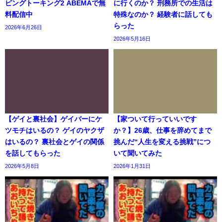
ピングトーキング2 ABEMAで無
に行くのか？ 刑務所での生活は
料配信中
特殊なのか？ 経験者に話しても
らった
2026年6月26日
2026年5月16日
【ゲイと裏社会】ゲイバーにケ
【家ついて行っていいです
ツモチはいるの？ ゲイのヤクザ
か？】26歳、仕事を辞めてまで
はいるの？ 裏社会とゲイの関係
挑んだ“人生を変える挑戦”につ
を話してもらった
いて聞いてみた
2026年5月8日
2026年1月31日