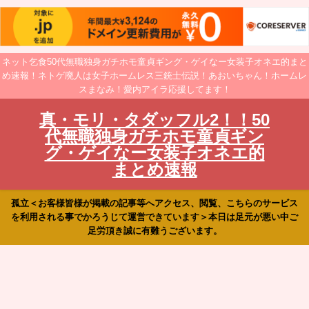
ネット乞食50代無職独身ガチホモ童貞ギング・ゲイなー女装子オネエ的まと
め速報！ネトゲ廃人は女子ホームレス三銃士伝説！あおいちゃん！ホームレ
スまなみ！愛内アイラ応援してます！
真・モリ・タダッフル2！！50
代無職独身ガチホモ童貞ギン
グ・ゲイなー女装子オネエ的
まとめ速報
孤立＜お客様皆様が掲載の記事等へアクセス、閲覧、こちらのサービス
を利用される事でかろうじて運営できています＞本日は足元が悪い中ご
足労頂き誠に有難うございます。