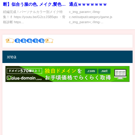
断】似合う服の色, メイク,髪色が
通点ｗｗｗｗｗｗｗ
わかる！知らないと大損！(男女
続編完成！パーソナルカラー別メイク特
c_img_param=; //img-
集！💄 https://youtu.be/G2czJSB5qto ・骨
c.net/output/category/game.js
両方OK)
格診断 https...
c_img_param=; //img-...
xrea