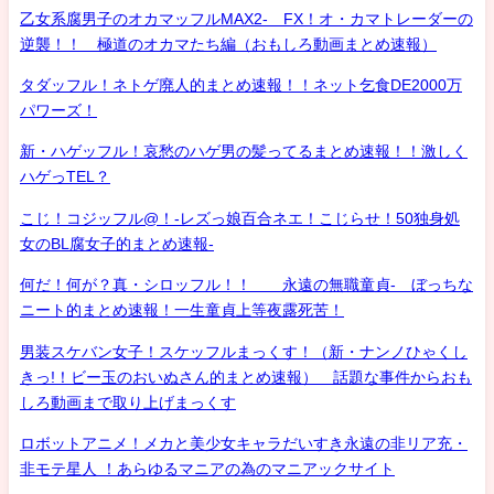
乙女系腐男子のオカマッフルMAX2- FX！オ・カマトレーダーの
逆襲！！ 極道のオカマたち編（おもしろ動画まとめ速報）
タダッフル！ネトゲ廃人的まとめ速報！！ネット乞食DE2000万
パワーズ！
新・ハゲッフル！哀愁のハゲ男の髪ってるまとめ速報！！激しく
ハゲっTEL？
こじ！コジッフル@！-レズっ娘百合ネエ！こじらせ！50独身処
女のBL腐女子的まとめ速報-
何だ！何が？真・シロッフル！！ 永遠の無職童貞- ぼっちな
ニート的まとめ速報！一生童貞上等夜露死苦！
男装スケバン女子！スケッフルまっくす！（新・ナンノひゃくし
きっ!！ビー玉のおいぬさん的まとめ速報） 話題な事件からおも
しろ動画まで取り上げまっくす
ロボットアニメ！メカと美少女キャラだいすき永遠の非リア充・
非モテ星人 ！あらゆるマニアの為のマニアックサイト