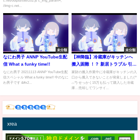
c.net/output/site/202.js c_img_param=;
1000時間を超える」
//img-c.net...
未分類
未分類
なにわ男子 ANNP YouTube生配
【神降臨】冷蔵庫がキッチンへ
信 What a funky time!!
搬入困難 ！？ 新居トラブル 引越
業者さんの離れ技 これが理想の
なにわ男子 20211113 ANNP YouTube生配
家財の搬入作業中に冷蔵庫がキッチンの入
信スペシャル What a funky time!! 中のなに
口から搬入できないことが発覚しました(꒪
上司だ!!
わ男子です &#x2...
⌓꒪) せっかく15万も払って購入した冷蔵
庫…売却してワンサイ...
xrea