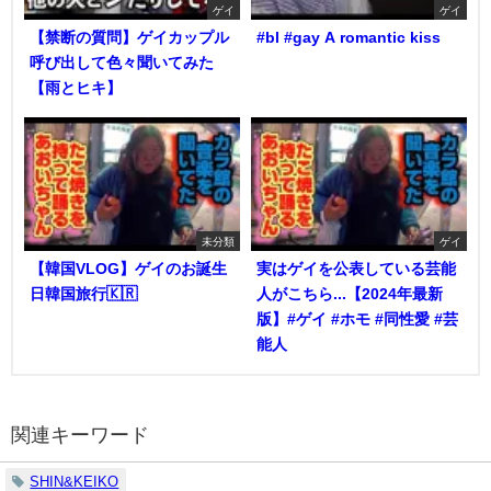
ゲイ
ゲイ
【禁断の質問】ゲイカップル
#bl #gay A romantic kiss
呼び出して色々聞いてみた
【雨とヒキ】
未分類
ゲイ
【韓国VLOG】ゲイのお誕生
実はゲイを公表している芸能
日韓国旅行🇰🇷
人がこちら...【2024年最新
版】#ゲイ #ホモ #同性愛 #芸
能人
関連キーワード
SHIN&KEIKO