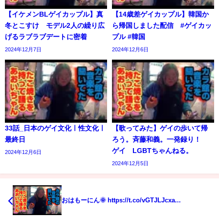
【イケメンBLゲイカップル】真
【14歳差ゲイカップル】韓国か
冬とこすけ モデル2人の繰り広
ら帰国しました配信 #ゲイカッ
げるラブラブデートに密着
プル #韓国
2024年12月7日
2024年12月6日
33話_日本のゲイ文化ㅣ性文化ㅣ
【歌ってみた】ゲイの歩いて帰
最終日
ろう。斉藤和義。一発録り！
ゲイ LGBTちゃんねる。
2024年12月6日
2024年12月5日
おはもーにん🌞 https://t.co/vGTJLJcxa...