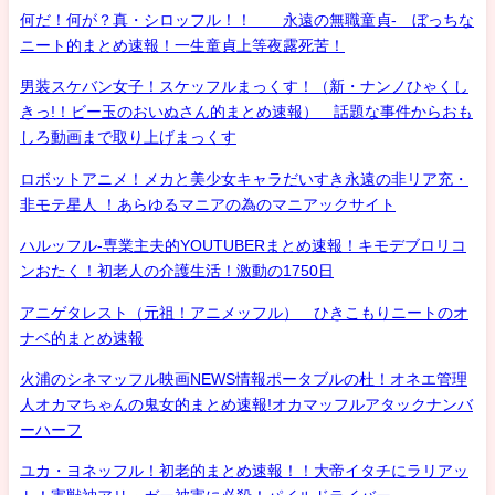
何だ！何が？真・シロッフル！！ 永遠の無職童貞- ぼっちな
ニート的まとめ速報！一生童貞上等夜露死苦！
男装スケバン女子！スケッフルまっくす！（新・ナンノひゃくし
きっ!！ビー玉のおいぬさん的まとめ速報） 話題な事件からおも
しろ動画まで取り上げまっくす
ロボットアニメ！メカと美少女キャラだいすき永遠の非リア充・
非モテ星人 ！あらゆるマニアの為のマニアックサイト
ハルッフル-専業主夫的YOUTUBERまとめ速報！キモデブロリコ
ンおたく！初老人の介護生活！激動の1750日
アニゲタレスト（元祖！アニメッフル） ひきこもりニートのオ
ナベ的まとめ速報
火浦のシネマッフル映画NEWS情報ポータブルの杜！オネエ管理
人オカマちゃんの鬼女的まとめ速報!オカマッフルアタックナンバ
ーハーフ
ユカ・ヨネッフル！初老的まとめ速報！！大帝イタチにラリアッ