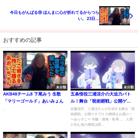
今日もがんばる😢 ほんまに心が折れてるからつら
い。 23日…
おすすめの記事
未分類
未分類
AKB48チーム8 下尾みう 生歌
五条悟役三浦涼介の大迫力バト
「マリーゴールド」あいみょん
ル！舞台「呪術廻戦」公開ゲネ
プロ
...
佐藤流司、三浦涼介らが出演する舞台「呪
術廻戦」公開ゲネプロ の模様をお届け！
〜あらすじ〜 辛酸・後悔・恥辱...。 人間
が生む負の感情は呪...