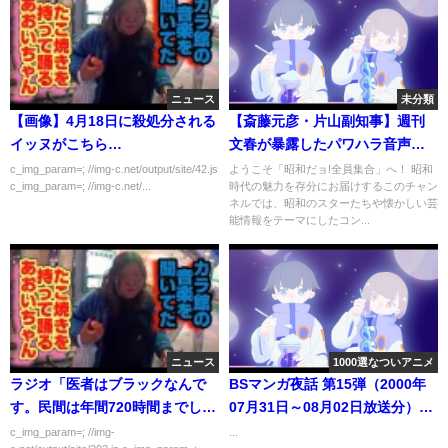
ニュース
未分類
【画像】4月18日に殺処分される
【斎藤元彦・片山副知事】週刊
イッヌがこちら…
文春が暴露したパワハラ音声の
衝撃…兵庫県庁の腐敗が深刻化
c_img_param=; //img-c.net/output/site/42.js
ようこそ「昭和だョ!全員集合」へ！ 昭和
c_img_param=; //img-c.net/...
時代の魅力を存分にお届けするこのチャン
【解説・見解】
ネルでは、昭和のスターたちや懐かしい芸
能情報をテーマにしたコン...
ニュース
1000選なついアニメ
ラジオ「医者はブラックなんで
BSマンガ夜話 第15弾（2000年
す。民間は年間720時間までしか
07月31日～08月02日放送分）第
残業しないんですが、医者は
03夜「野球狂の詩」水島新司
c_img_param=; //img-
...