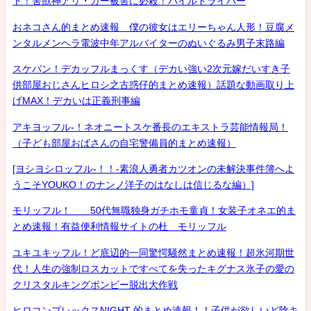
ト！害獣神アリ・ガー被害に必殺！パイルドライバー
おネコさん的まとめ速報 僕の彼女はエリーちゃん人形！豆腐メ
ンタルメンヘラ電波中年アルバイターのぬいぐるみ男子末路編
スケバン！デカッフルまっくす（デカい強い2次元嫁だいすき子
供部屋おじさんヒロシ之古惑仔的まとめ速報）話題な動画取り上
げMAX！デカいは正義刑事編
アキヨッフル-！ネオニートスケ番長のエキストラ芸能情報局！
（子ども部屋おばさんの自宅警備員的まとめ速報）
[ヨシヨシロッフル-！！-素浪人勇者カツオンの未解決事件簿へよ
うこそYOUKO！のナンノ洋子のはなしは信じるな編）]
モリッフル！ 50代無職独身ガチホモ童貞！女装子オネエ的ま
とめ速報！有益便利情報サイトの杜 モリッフル
ユキユキッフル！ど底辺的一同驚愕騒然まとめ速報！超氷河期世
代！人生の強制ロスカットですべてを失ったキグナス氷子の愛の
クリスタルキングボンビー脱出大作戦
ヒロコンプレックスNIGHT 的まとめ速報！！子供が欲しいど陰キ