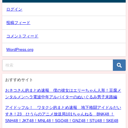
ログイン
投稿フィード
コメントフィード
WordPress.org
おすすめサイト
おネコさん的まとめ速報 僕の彼女はエリーちゃん人形！豆腐メ
ンタルメンヘラ電波中年アルバイターのぬいぐるみ男子末路編
アイドッフル！ ワタクシ的まとめ速報 地下格闘アイドルだい
すき！23 ひうらのアニメ放送局101ちゃんねる BNK48 ！
SNH48！JKT48！MNL48！SGO48！GNZ48！STU48！SKE48