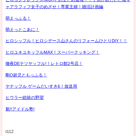
ャアラフィフ女子のめざせ！専業主婦！婚活計画編
萌えっふる！
萌えっとこあに！
ヒロシッフル！ヒロシデース山さんのリフォームひとりDIY！！
ヒロユキユキッフルMAX！スーパークッキング！
徹夜DEテツヤッフル!！レトロ館2号店！
剛Q超児ともっふる！
ヤナッフル ゲームだいすき6！放送局
ヒウラー総統の野望
魁!!アイドル塾!
t112