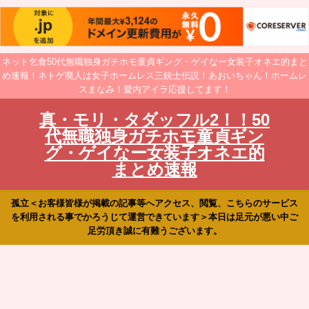
ネット乞食50代無職独身ガチホモ童貞ギング・ゲイなー女装子オネエ的まと
め速報！ネトゲ廃人は女子ホームレス三銃士伝説！あおいちゃん！ホームレ
スまなみ！愛内アイラ応援してます！
真・モリ・タダッフル2！！50
代無職独身ガチホモ童貞ギン
グ・ゲイなー女装子オネエ的
まとめ速報
孤立＜お客様皆様が掲載の記事等へアクセス、閲覧、こちらのサービス
を利用される事でかろうじて運営できています＞本日は足元が悪い中ご
足労頂き誠に有難うございます。