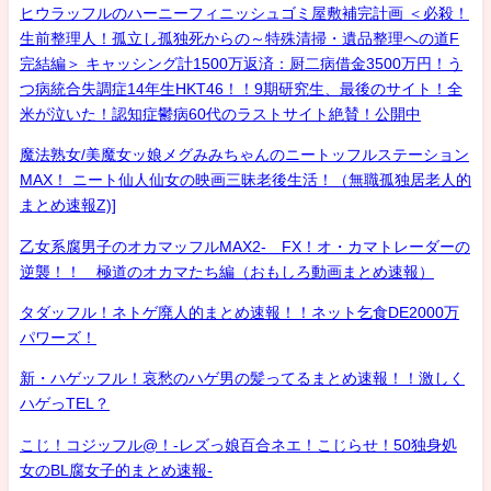
ヒウラッフルのハーニーフィニッシュゴミ屋敷補完計画 ＜必殺！
生前整理人！孤立し孤独死からの～特殊清掃・遺品整理への道F
完結編＞ キャッシング計1500万返済：厨二病借金3500万円！う
つ病統合失調症14年生HKT46！！9期研究生、最後のサイト！全
米が泣いた！認知症鬱病60代のラストサイト絶賛！公開中
魔法熟女/美魔女ッ娘メグみみちゃんのニートッフルステーション
MAX！ ニート仙人仙女の映画三昧老後生活！（無職孤独居老人的
まとめ速報Z)]
乙女系腐男子のオカマッフルMAX2- FX！オ・カマトレーダーの
逆襲！！ 極道のオカマたち編（おもしろ動画まとめ速報）
タダッフル！ネトゲ廃人的まとめ速報！！ネット乞食DE2000万
パワーズ！
新・ハゲッフル！哀愁のハゲ男の髪ってるまとめ速報！！激しく
ハゲっTEL？
こじ！コジッフル@！-レズっ娘百合ネエ！こじらせ！50独身処
女のBL腐女子的まとめ速報-