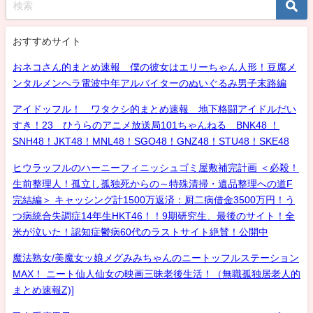
おすすめサイト
おネコさん的まとめ速報 僕の彼女はエリーちゃん人形！豆腐メ
ンタルメンヘラ電波中年アルバイターのぬいぐるみ男子末路編
アイドッフル！ ワタクシ的まとめ速報 地下格闘アイドルだい
すき！23 ひうらのアニメ放送局101ちゃんねる BNK48 ！
SNH48！JKT48！MNL48！SGO48！GNZ48！STU48！SKE48
ヒウラッフルのハーニーフィニッシュゴミ屋敷補完計画 ＜必殺！
生前整理人！孤立し孤独死からの～特殊清掃・遺品整理への道F
完結編＞ キャッシング計1500万返済：厨二病借金3500万円！う
つ病統合失調症14年生HKT46！！9期研究生、最後のサイト！全
米が泣いた！認知症鬱病60代のラストサイト絶賛！公開中
魔法熟女/美魔女ッ娘メグみみちゃんのニートッフルステーション
MAX！ ニート仙人仙女の映画三昧老後生活！（無職孤独居老人的
まとめ速報Z)]