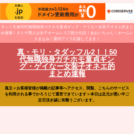
ネット乞食50代無職独身ガチホモ童貞ギング・ゲイなー女装子オネエ的まと
め速報！ネトゲ廃人は女子ホームレス三銃士伝説！あおいちゃん！ホームレ
スまなみ！愛内アイラ応援してます！
真・モリ・タダッフル2！！50
代無職独身ガチホモ童貞ギン
グ・ゲイなー女装子オネエ的
まとめ速報
孤立＜お客様皆様が掲載の記事等へアクセス、閲覧、こちらのサービス
を利用される事でかろうじて運営できています＞本日は足元が悪い中ご
足労頂き誠に有難うございます。