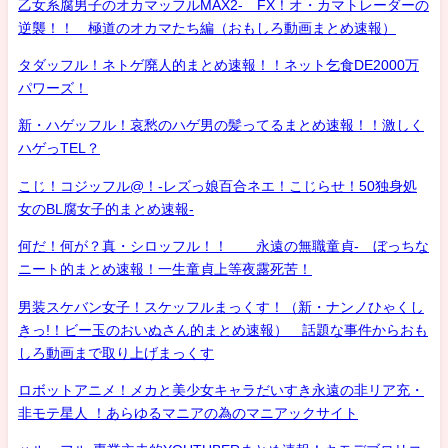
乙女系腐男子のオカマッフルMAX2- FX！オ・カマトレーダーの
逆襲！！ 極道のオカマたち編（おもしろ動画まとめ速報）
タダッフル！ネトゲ廃人的まとめ速報！！ネット乞食DE2000万
パワーズ！
新・ハゲッフル！哀愁のハゲ男の髪ってるまとめ速報！！激しく
ハゲっTEL？
こじ！コジッフル@！-レズっ娘百合ネエ！こじらせ！50独身処
女のBL腐女子的まとめ速報-
何だ！何が？真・シロッフル！！ 永遠の無職童貞- ぼっちな
ニート的まとめ速報！一生童貞上等夜露死苦！
男装スケバン女子！スケッフルまっくす！（新・ナンノひゃくし
きっ!！ビー玉のおいぬさん的まとめ速報） 話題な事件からおも
しろ動画まで取り上げまっくす
ロボットアニメ！メカと美少女キャラだいすき永遠の非リア充・
非モテ星人 ！あらゆるマニアの為のマニアックサイト