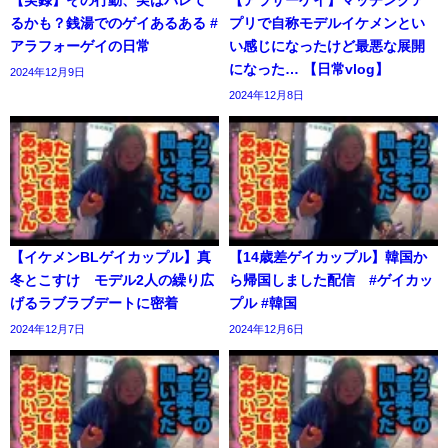
【実録】その行動、実はバレて
【アラサーゲイ】マッチングア
るかも？銭湯でのゲイあるある #
プリで自称モデルイケメンとい
アラフォーゲイの日常
い感じになったけど最悪な展開
になった… 【日常vlog】
2024年12月9日
2024年12月8日
【イケメンBLゲイカップル】真
【14歳差ゲイカップル】韓国か
冬とこすけ モデル2人の繰り広
ら帰国しました配信 #ゲイカッ
げるラブラブデートに密着
プル #韓国
2024年12月7日
2024年12月6日