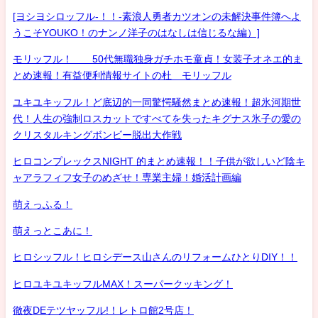
[ヨシヨシロッフル-！！-素浪人勇者カツオンの未解決事件簿へよ
うこそYOUKO！のナンノ洋子のはなしは信じるな編）]
モリッフル！ 50代無職独身ガチホモ童貞！女装子オネエ的ま
とめ速報！有益便利情報サイトの杜 モリッフル
ユキユキッフル！ど底辺的一同驚愕騒然まとめ速報！超氷河期世
代！人生の強制ロスカットですべてを失ったキグナス氷子の愛の
クリスタルキングボンビー脱出大作戦
ヒロコンプレックスNIGHT 的まとめ速報！！子供が欲しいど陰キ
ャアラフィフ女子のめざせ！専業主婦！婚活計画編
萌えっふる！
萌えっとこあに！
ヒロシッフル！ヒロシデース山さんのリフォームひとりDIY！！
ヒロユキユキッフルMAX！スーパークッキング！
徹夜DEテツヤッフル!！レトロ館2号店！