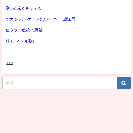
剛Q超児ともっふる！
ヤナッフル ゲームだいすき6！放送局
ヒウラー総統の野望
魁!!アイドル塾!
t112