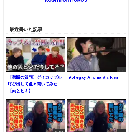
最近書いた記事
ゲイ
ゲイ
【禁断の質問】ゲイカップル
#bl #gay A romantic kiss
呼び出して色々聞いてみた
【雨とヒキ】
未分類
ゲイ