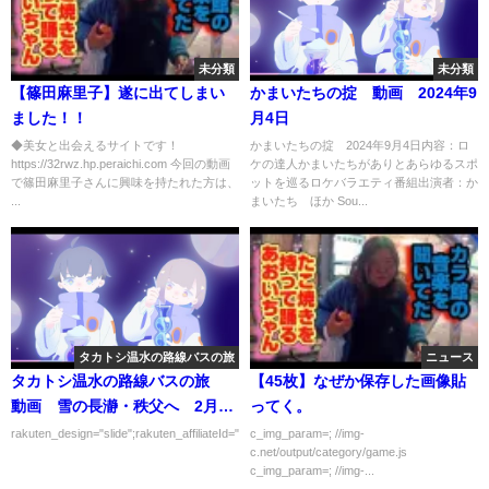
未分類
未分類
【篠田麻里子】遂に出てしまい
かまいたちの掟 動画 2024年9
ました！！
月4日
◆美女と出会えるサイトです！
かまいたちの掟 2024年9月4日内容：ロ
https://32rwz.hp.peraichi.com 今回の動画
ケの達人かまいたちがありとあらゆるスポ
で篠田麻里子さんに興味を持たれた方は、
ットを巡るロケバラエティ番組出演者：か
...
まいたち ほか Sou...
タカトシ温水の路線バスの旅
ニュース
タカトシ温水の路線バスの旅
【45枚】なぜか保存した画像貼
動画 雪の長瀞・秩父へ 2月25
ってく。
日
rakuten_design="slide";rakuten_affiliateId="00ed0224.63...
c_img_param=; //img-
c.net/output/category/game.js
c_img_param=; //img-...