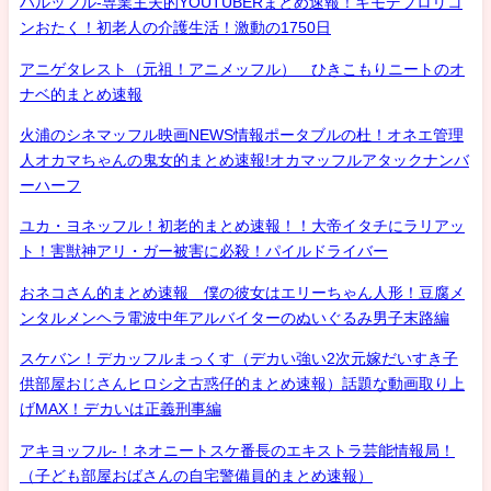
ハルッフル-専業主夫的YOUTUBERまとめ速報！キモデブロリコ
ンおたく！初老人の介護生活！激動の1750日
アニゲタレスト（元祖！アニメッフル） ひきこもりニートのオ
ナベ的まとめ速報
火浦のシネマッフル映画NEWS情報ポータブルの杜！オネエ管理
人オカマちゃんの鬼女的まとめ速報!オカマッフルアタックナンバ
ーハーフ
ユカ・ヨネッフル！初老的まとめ速報！！大帝イタチにラリアッ
ト！害獣神アリ・ガー被害に必殺！パイルドライバー
おネコさん的まとめ速報 僕の彼女はエリーちゃん人形！豆腐メ
ンタルメンヘラ電波中年アルバイターのぬいぐるみ男子末路編
スケバン！デカッフルまっくす（デカい強い2次元嫁だいすき子
供部屋おじさんヒロシ之古惑仔的まとめ速報）話題な動画取り上
げMAX！デカいは正義刑事編
アキヨッフル-！ネオニートスケ番長のエキストラ芸能情報局！
（子ども部屋おばさんの自宅警備員的まとめ速報）