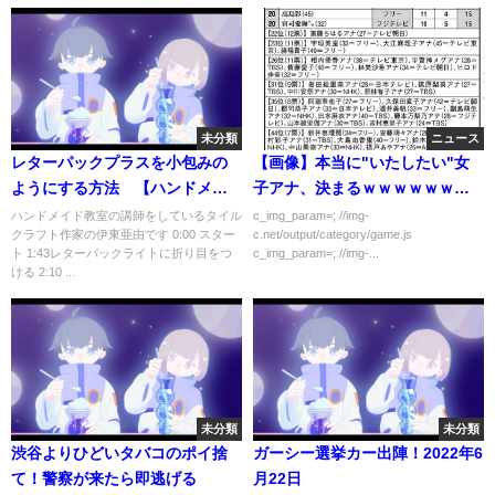
未分類
ニュース
レターパックプラスを小包みの
【画像】本当に"いたしたい"女
ようにする方法 【ハンドメイ
子アナ、決まるｗｗｗｗｗｗｗ
ド】メルカリにも全国一律料金
ｗｗｗｗｗｗｗｗｗ
ハンドメイド教室の講師をしているタイル
c_img_param=; //img-
クラフト作家の伊東亜由です 0:00 スター
c.net/output/category/game.js
ト 1:43レターパックライトに折り目をつ
c_img_param=; //img-...
ける 2:10 ...
未分類
未分類
渋谷よりひどいタバコのポイ捨
ガーシー選挙カー出陣！2022年6
て！警察が来たら即逃げる
月22日