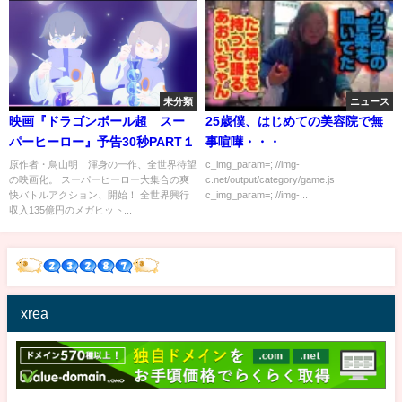
未分類
ニュース
映画『ドラゴンボール超 スー
25歳僕、はじめての美容院で無
パーヒーロー』予告30秒PART１
事喧嘩・・・
原作者・鳥山明 渾身の一作、全世界待望
c_img_param=; //img-
の映画化。 スーパーヒーロー大集合の爽
c.net/output/category/game.js
快バトルアクション、開始！ 全世界興行
c_img_param=; //img-...
収入135億円のメガヒット...
xrea