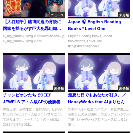
ニュース
未分類
【大谷翔平】賭博問題の背後に
Japan 🎧 English Reading
国家を揺るがす巨大犯罪組織関
Books * Level One
与か
c_img_param=; //img-c.net/output/site/42.js
English Reading Books, Japan
c_img_param=; //img-c.net/...
Bookworms, Level One
#englishreadingbooks...
未分類
未分類
チャンピオンたちでDEEP
最悪な日でもあなたが好き。／
JEWELS アトム級GPの優勝者を
HoneyWorks feat.AIきりたん
予想してみた！！
黒部三奈、浜崎朱加、藤野恵実、紅絹が
2018年7月～放送TVアニメ「異世界魔王と
DEEPJEWELSアトム級グランプリについ
召喚少女の奴隷魔術」のエンディングテー
て語ります。 トーナメントの一回戦は
マ曲 HoneyWorksプロデュースによる1st
2021年3月7日DEE...
Sin...