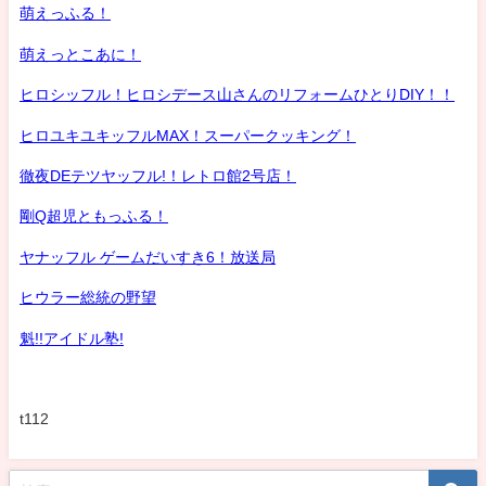
萌えっふる！
萌えっとこあに！
ヒロシッフル！ヒロシデース山さんのリフォームひとりDIY！！
ヒロユキユキッフルMAX！スーパークッキング！
徹夜DEテツヤッフル!！レトロ館2号店！
剛Q超児ともっふる！
ヤナッフル ゲームだいすき6！放送局
ヒウラー総統の野望
魁!!アイドル塾!
t112