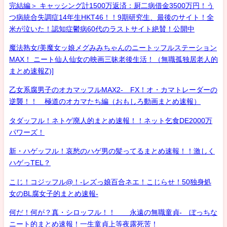
完結編＞ キャッシング計1500万返済：厨二病借金3500万円！う
つ病統合失調症14年生HKT46！！9期研究生、最後のサイト！全
米が泣いた！認知症鬱病60代のラストサイト絶賛！公開中
魔法熟女/美魔女ッ娘メグみみちゃんのニートッフルステーション
MAX！ ニート仙人仙女の映画三昧老後生活！（無職孤独居老人的
まとめ速報Z)]
乙女系腐男子のオカマッフルMAX2- FX！オ・カマトレーダーの
逆襲！！ 極道のオカマたち編（おもしろ動画まとめ速報）
タダッフル！ネトゲ廃人的まとめ速報！！ネット乞食DE2000万
パワーズ！
新・ハゲッフル！哀愁のハゲ男の髪ってるまとめ速報！！激しく
ハゲっTEL？
こじ！コジッフル@！-レズっ娘百合ネエ！こじらせ！50独身処
女のBL腐女子的まとめ速報-
何だ！何が？真・シロッフル！！ 永遠の無職童貞- ぼっちな
ニート的まとめ速報！一生童貞上等夜露死苦！