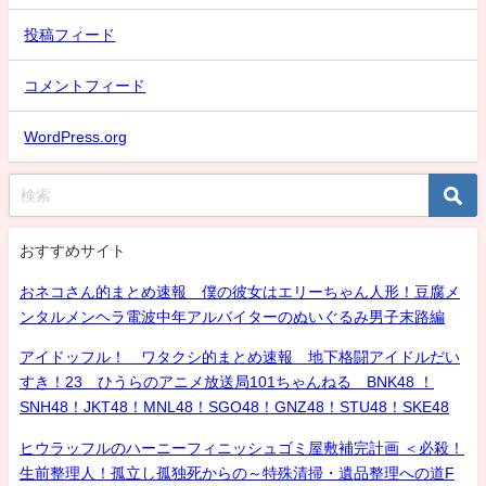
投稿フィード
コメントフィード
WordPress.org
おすすめサイト
おネコさん的まとめ速報 僕の彼女はエリーちゃん人形！豆腐メ
ンタルメンヘラ電波中年アルバイターのぬいぐるみ男子末路編
アイドッフル！ ワタクシ的まとめ速報 地下格闘アイドルだい
すき！23 ひうらのアニメ放送局101ちゃんねる BNK48 ！
SNH48！JKT48！MNL48！SGO48！GNZ48！STU48！SKE48
ヒウラッフルのハーニーフィニッシュゴミ屋敷補完計画 ＜必殺！
生前整理人！孤立し孤独死からの～特殊清掃・遺品整理への道F