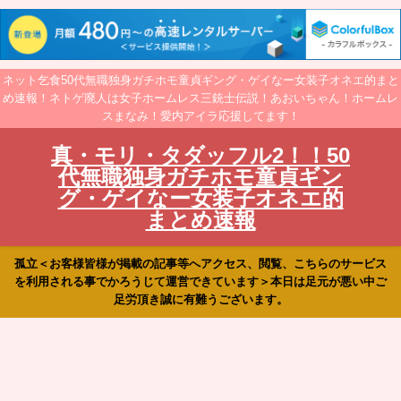
ネット乞食50代無職独身ガチホモ童貞ギング・ゲイなー女装子オネエ的まと
め速報！ネトゲ廃人は女子ホームレス三銃士伝説！あおいちゃん！ホームレ
スまなみ！愛内アイラ応援してます！
真・モリ・タダッフル2！！50
代無職独身ガチホモ童貞ギン
グ・ゲイなー女装子オネエ的
まとめ速報
孤立＜お客様皆様が掲載の記事等へアクセス、閲覧、こちらのサービス
を利用される事でかろうじて運営できています＞本日は足元が悪い中ご
足労頂き誠に有難うございます。