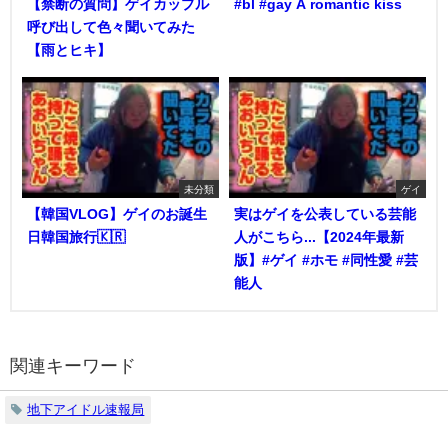
【禁断の質問】ゲイカップル
#bl #gay A romantic kiss
呼び出して色々聞いてみた
【雨とヒキ】
未分類
ゲイ
【韓国VLOG】ゲイのお誕生
実はゲイを公表している芸能
日韓国旅行🇰🇷
人がこちら...【2024年最新
版】#ゲイ #ホモ #同性愛 #芸
能人
関連キーワード
地下アイドル速報局