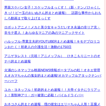
男装スケバン女子！スケッフルまっくす！（新・ナンノひゃくし
きっ!！ビー玉のおいぬさん的まとめ速報） 話題な事件からおも
しろ動画まで取り上げまっくす
ロボットアニメ！メカと美少女キャラだいすき永遠の非リア充・
非モテ星人 ！あらゆるマニアの為のマニアックサイト
ハルッフル-専業主夫的YOUTUBERまとめ速報！キモデブロリコ
ンおたく！初老人の介護生活！激動の1750日
アニゲタレスト（元祖！アニメッフル） ひきこもりニートのオ
ナベ的まとめ速報
火浦のシネマッフル映画NEWS情報ポータブルの杜！オネエ管理
人オカマちゃんの鬼女的まとめ速報!オカマッフルアタックナンバ
ーハーフ
ユカ・ヨネッフル！初老的まとめ速報！！大帝イタチにラリアッ
ト！害獣神アリ・ガー被害に必殺！パイルドライバー
おネコさん的まとめ速報 僕の彼女はエリーちゃん人形！豆腐メ