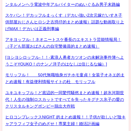
ンタルメンヘラ電波中年アルバイターのぬいぐるみ男子末路編
スケバン！デカッフルまっくす（デカい強い2次元嫁だいすき子
供部屋おじさんヒロシ之古惑仔的まとめ速報）話題な動画取り上
げMAX！デカいは正義刑事編
アキヨッフル-！ネオニートスケ番長のエキストラ芸能情報局！
（子ども部屋おばさんの自宅警備員的まとめ速報）
[ヨシヨシロッフル-！！-素浪人勇者カツオンの未解決事件簿へよ
うこそYOUKO！のナンノ洋子のはなしは信じるな編）]
モリッフル！ 50代無職独身ガチホモ童貞！女装子オネエ的ま
とめ速報！有益便利情報サイトの杜 モリッフル
ユキユキッフル！ど底辺的一同驚愕騒然まとめ速報！超氷河期世
代！人生の強制ロスカットですべてを失ったキグナス氷子の愛の
クリスタルキングボンビー脱出大作戦
ヒロコンプレックスNIGHT 的まとめ速報！！子供が欲しいど陰キ
ャアラフィフ女子のめざせ！専業主婦！婚活計画編