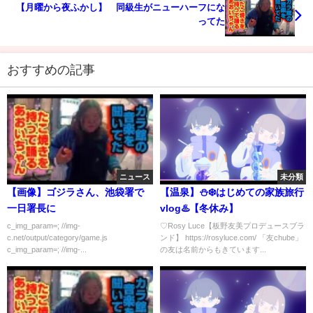
【月曜から夜ふかし】 同級生がニューハーフにな
ってた
おすすめの記事
ニュース
未分類
【画像】ゴジラさん、池袋署で
【温泉】⛄️❄️はじめての家族旅行
一日署長に
vlog♨️【冬休み】
c_img_param=; //img-
♡Rosy Luce【板野友美プロデュースブラ
c.net/output/category/game.js
ンド】 https://rosyluce.com/ 「友chube」
c_img_param=; //img-...
の友は名前からもきています...