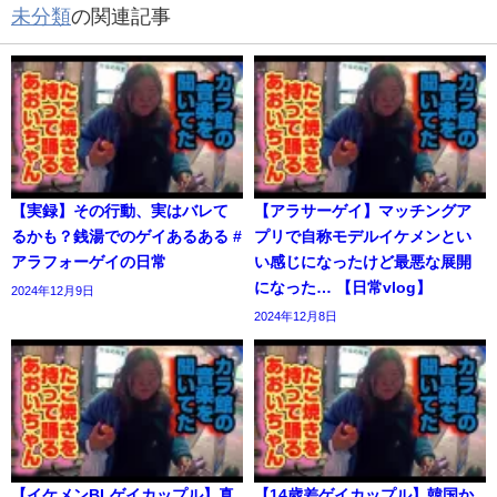
未分類
の関連記事
【実録】その行動、実はバレて
【アラサーゲイ】マッチングア
るかも？銭湯でのゲイあるある #
プリで自称モデルイケメンとい
アラフォーゲイの日常
い感じになったけど最悪な展開
になった… 【日常vlog】
2024年12月9日
2024年12月8日
【イケメンBLゲイカップル】真
【14歳差ゲイカップル】韓国か