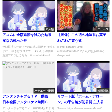
未分類
ニュース
アコムに全額返済を試みた結果
【画像】この辺の地味系お菓子
変なの残った件
わざわざ買う奴
全額返済したかったのに謎の端数だけ残る
c_img_param=; //img-
形に… 続きはブログで！ ▼わたしの借金
c.net/output/site/202.js c_img_param=;
返済ブログはこちら ‪ https://shakkin-ol....
//img-c.net...
バラエティ動画
映画関係
アンタッチャブるＴＶ 動画
リブート版『ホーム・アロー
日本全国アンタロケ２時間Ｓ
ン』の予告編が初公開 主人公の
Ｐ 4月11日
少年の家族は東京旅行へ
アンタッチャブるＴＶ 2023年4月11日内
Source: https://www.cinemacafe.net/...