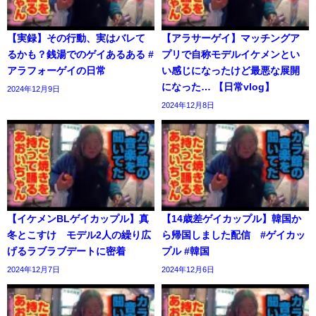
【実録】その行動、実はバレて
【アラサーゲイ】マッチングア
るかも？銭湯でのゲイあるある #
プリで自称モデルイケメンとい
アラフォーゲイの日常
い感じになったけど最悪な展開
になった… 【日常vlog】
2024年12月9日
2024年12月8日
【イケメンBLゲイカップル】真
【14歳差ゲイカップル】韓国か
冬とこすけ モデル2人の繰り広
ら帰国しました配信 #ゲイカッ
げるラブラブデートに密着
プル #韓国
2024年12月7日
2024年12月6日