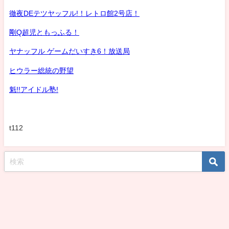
徹夜DEテツヤッフル!！レトロ館2号店！
剛Q超児ともっふる！
ヤナッフル ゲームだいすき6！放送局
ヒウラー総統の野望
魁!!アイドル塾!
t112