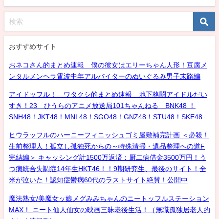
おすすめサイト
おネコさん的まとめ速報 僕の彼女はエリーちゃん人形！豆腐メ
ンタルメンヘラ電波中年アルバイターのぬいぐるみ男子末路編
アイドッフル！ ワタクシ的まとめ速報 地下格闘アイドルだい
すき！23 ひうらのアニメ放送局101ちゃんねる BNK48 ！
SNH48！JKT48！MNL48！SGO48！GNZ48！STU48！SKE48
ヒウラッフルのハーニーフィニッシュゴミ屋敷補完計画 ＜必殺！
生前整理人！孤立し孤独死からの～特殊清掃・遺品整理への道F
完結編＞ キャッシング計1500万返済：厨二病借金3500万円！う
つ病統合失調症14年生HKT46！！9期研究生、最後のサイト！全
米が泣いた！認知症鬱病60代のラストサイト絶賛！公開中
魔法熟女/美魔女ッ娘メグみみちゃんのニートッフルステーション
MAX！ ニート仙人仙女の映画三昧老後生活！（無職孤独居老人的