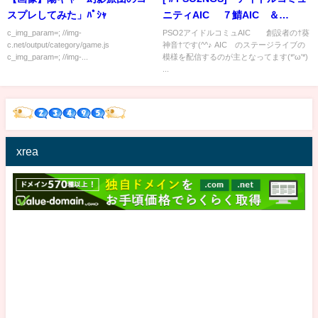
スプレしてみた」ﾊﾟｼｬ
ニティAIC∞ ７鯖AIC∞＆
Meteor Licht ステージライブ
c_img_param=; //img-
PSO2アイドルコミュAIC∞ 創設者の†葵
c.net/output/category/game.js
神音†です(^^♪ AIC∞のステージライブの
生配信！
c_img_param=; //img-...
模様を配信するのが主となってます(*'ω'*)
...
xrea