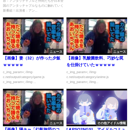
容：アンタッチャブルと仲間たちが日本全
国のアンタッチャブルなものに触れていく
新番組！出演者：アン...
ニュース
ニュース
【画像】妻（32）が作った夕飯
【画像】乳酸菌飲料、巧妙な罠
ｗｗｗｗｗ
を仕掛けていたｗｗｗｗｗ
c_img_param=; //img-
c_img_param=; //img-
c.net/output/category/game.js
c.net/output/category/anime.js
c_img_param=; //img-...
c_img_param=; //img...
ニュース
その他アイドル情報
【画像】陽キャ「幻影旅団のコ
[＃PSO2NGS] アイドルコミュ