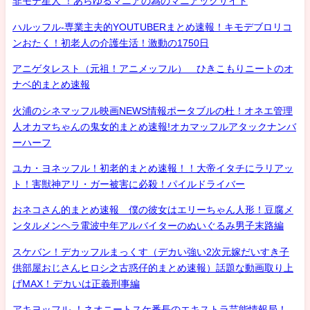
非モテ星人 ！あらゆるマニアの為のマニアックサイト
ハルッフル-専業主夫的YOUTUBERまとめ速報！キモデブロリコ
ンおたく！初老人の介護生活！激動の1750日
アニゲタレスト（元祖！アニメッフル） ひきこもりニートのオ
ナベ的まとめ速報
火浦のシネマッフル映画NEWS情報ポータブルの杜！オネエ管理
人オカマちゃんの鬼女的まとめ速報!オカマッフルアタックナンバ
ーハーフ
ユカ・ヨネッフル！初老的まとめ速報！！大帝イタチにラリアッ
ト！害獣神アリ・ガー被害に必殺！パイルドライバー
おネコさん的まとめ速報 僕の彼女はエリーちゃん人形！豆腐メ
ンタルメンヘラ電波中年アルバイターのぬいぐるみ男子末路編
スケバン！デカッフルまっくす（デカい強い2次元嫁だいすき子
供部屋おじさんヒロシ之古惑仔的まとめ速報）話題な動画取り上
げMAX！デカいは正義刑事編
アキヨッフル-！ネオニートスケ番長のエキストラ芸能情報局！