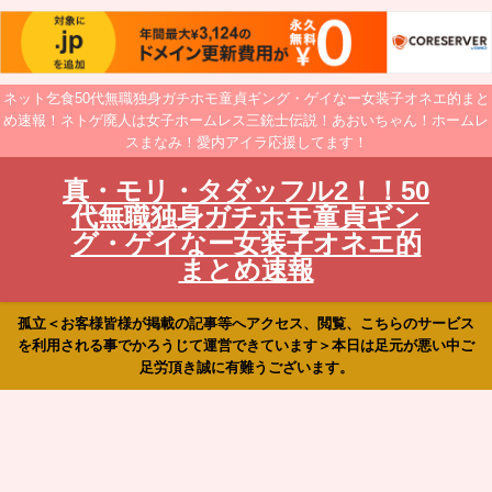
ネット乞食50代無職独身ガチホモ童貞ギング・ゲイなー女装子オネエ的まと
め速報！ネトゲ廃人は女子ホームレス三銃士伝説！あおいちゃん！ホームレ
スまなみ！愛内アイラ応援してます！
真・モリ・タダッフル2！！50
代無職独身ガチホモ童貞ギン
グ・ゲイなー女装子オネエ的
まとめ速報
孤立＜お客様皆様が掲載の記事等へアクセス、閲覧、こちらのサービス
を利用される事でかろうじて運営できています＞本日は足元が悪い中ご
足労頂き誠に有難うございます。