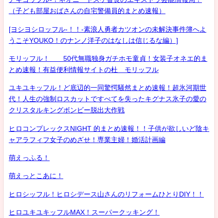
（子ども部屋おばさんの自宅警備員的まとめ速報）
[ヨシヨシロッフル-！！-素浪人勇者カツオンの未解決事件簿へよ
うこそYOUKO！のナンノ洋子のはなしは信じるな編）]
モリッフル！ 50代無職独身ガチホモ童貞！女装子オネエ的ま
とめ速報！有益便利情報サイトの杜 モリッフル
ユキユキッフル！ど底辺的一同驚愕騒然まとめ速報！超氷河期世
代！人生の強制ロスカットですべてを失ったキグナス氷子の愛の
クリスタルキングボンビー脱出大作戦
ヒロコンプレックスNIGHT 的まとめ速報！！子供が欲しいど陰キ
ャアラフィフ女子のめざせ！専業主婦！婚活計画編
萌えっふる！
萌えっとこあに！
ヒロシッフル！ヒロシデース山さんのリフォームひとりDIY！！
ヒロユキユキッフルMAX！スーパークッキング！