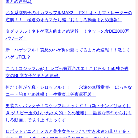
まとめ速報Z)]
乙女系腐男子のオカマッフルMAX2- FX！オ・カマトレーダーの
逆襲！！ 極道のオカマたち編（おもしろ動画まとめ速報）
タダッフル！ネトゲ廃人的まとめ速報！！ネット乞食DE2000万
パワーズ！
新・ハゲッフル！哀愁のハゲ男の髪ってるまとめ速報！！激しく
ハゲっTEL？
こじ！コジッフル@！-レズっ娘百合ネエ！こじらせ！50独身処
女のBL腐女子的まとめ速報-
何だ！何が？真・シロッフル！！ 永遠の無職童貞- ぼっちな
ニート的まとめ速報！一生童貞上等夜露死苦！
男装スケバン女子！スケッフルまっくす！（新・ナンノひゃくし
きっ!！ビー玉のおいぬさん的まとめ速報） 話題な事件からおも
しろ動画まで取り上げまっくす
ロボットアニメ！メカと美少女キャラだいすき永遠の非リア充・