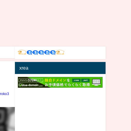
xrea
iroko3