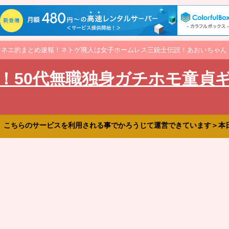
オネエ的まとめ速報！ネトゲ廃人は女子ホームレス三銃士伝説！あおいちゃん
！50代無職独身ガチホモ童貞
、こちらのサービスを利用される事でかろうじて運営できています＞本