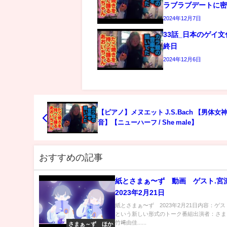
ラブラブデートに
2024年12月7日
33話_日本のゲイ
終日
2024年12月6日
【ピアノ】メヌエット J.S.Bach 【男体女神
音】【ニューハーフ / She male】
おすすめの記事
紙とさまぁ〜ず 動画 ゲスト.
2023年2月21日
紙とさまぁ〜ず 2023年2月21日内容：ゲ
という新しい形式のトーク番組出演者：さ
竹﨑由佳......
さまぁ～ず ほか