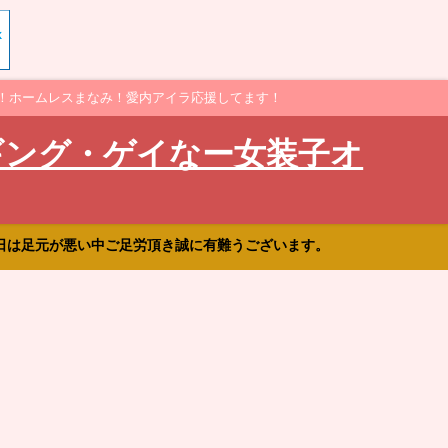
！ホームレスまなみ！愛内アイラ応援してます！
ギング・ゲイなー女装子オ
日は足元が悪い中ご足労頂き誠に有難うございます。