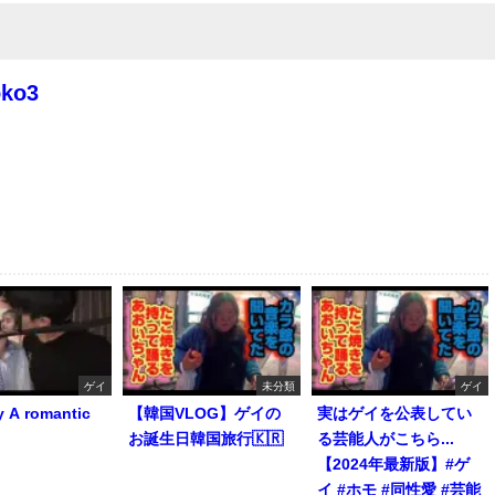
oko3
ゲイ
未分類
ゲイ
y A romantic
【韓国VLOG】ゲイの
実はゲイを公表してい
お誕生日韓国旅行🇰🇷
る芸能人がこちら...
【2024年最新版】#ゲ
イ #ホモ #同性愛 #芸能