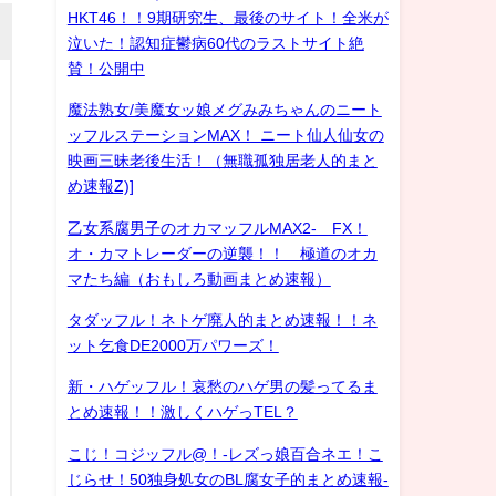
HKT46！！9期研究生、最後のサイト！全米が
泣いた！認知症鬱病60代のラストサイト絶
賛！公開中
魔法熟女/美魔女ッ娘メグみみちゃんのニート
ッフルステーションMAX！ ニート仙人仙女の
映画三昧老後生活！（無職孤独居老人的まと
め速報Z)]
乙女系腐男子のオカマッフルMAX2- FX！
オ・カマトレーダーの逆襲！！ 極道のオカ
マたち編（おもしろ動画まとめ速報）
タダッフル！ネトゲ廃人的まとめ速報！！ネ
ット乞食DE2000万パワーズ！
新・ハゲッフル！哀愁のハゲ男の髪ってるま
とめ速報！！激しくハゲっTEL？
こじ！コジッフル@！-レズっ娘百合ネエ！こ
じらせ！50独身処女のBL腐女子的まとめ速報-