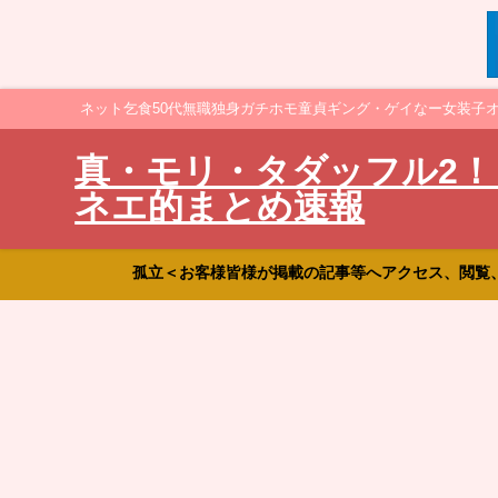
ネット乞食50代無職独身ガチホモ童貞ギング・ゲイなー女装子
真・モリ・タダッフル2！
ネエ的まとめ速報
孤立＜お客様皆様が掲載の記事等へアクセス、閲覧