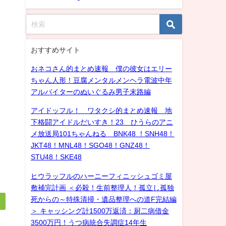
おすすめサイト
おネコさん的まとめ速報 僕の彼女はエリー
ちゃん人形！豆腐メンタルメンヘラ電波中年
アルバイターのぬいぐるみ男子末路編
アイドッフル！ ワタクシ的まとめ速報 地
下格闘アイドルだいすき！23 ひうらのアニ
メ放送局101ちゃんねる BNK48 ！SNH48！
JKT48！MNL48！SGO48！GNZ48！
STU48！SKE48
ヒウラッフルのハーニーフィニッシュゴミ屋
敷補完計画 ＜必殺！生前整理人！孤立し孤独
死からの～特殊清掃・遺品整理への道F完結編
＞ キャッシング計1500万返済：厨二病借金
3500万円！うつ病統合失調症14年生