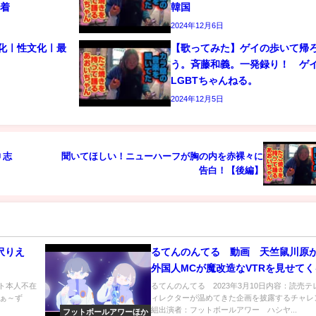
密着
韓国
2024年12月6日
文化ㅣ性文化ㅣ最
【歌ってみた】ゲイの歩いて帰
う。斉藤和義。一発録り！ 
LGBTちゃんねる。
2024年12月5日
 志
聞いてほしい！ニューハーフが胸の内を赤裸々に
告白！【後編】
宮沢りえ
るてんのんてる 動画 天竺鼠川原
外国人MCが魔改造なVTRを見せてく
月10日
スト本人不在
るてんのんてる 2023年3月10日内容：読売テ
まぁ～ず
ィレクターが温めてきた企画を披露するチャレ
組出演者：フットボールアワー ハシヤ...
フットボールアワーほか