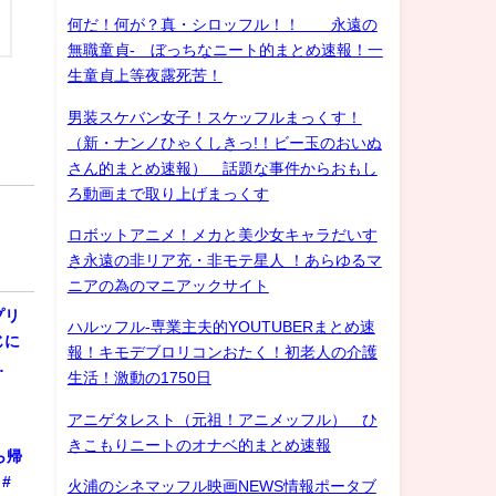
何だ！何が？真・シロッフル！！ 永遠の
無職童貞- ぼっちなニート的まとめ速報！一
生童貞上等夜露死苦！
男装スケバン女子！スケッフルまっくす！
（新・ナンノひゃくしきっ!！ビー玉のおいぬ
さん的まとめ速報） 話題な事件からおもし
ろ動画まで取り上げまっくす
ロボットアニメ！メカと美少女キャラだいす
き永遠の非リア充・非モテ星人 ！あらゆるマ
ニアの為のマニアックサイト
プリ
ハルッフル-専業主夫的YOUTUBERまとめ速
じに
報！キモデブロリコンおたく！初老人の介護
…
生活！激動の1750日
アニゲタレスト（元祖！アニメッフル） ひ
きこもりニートのオナベ的まとめ速報
ら帰
#
火浦のシネマッフル映画NEWS情報ポータブ