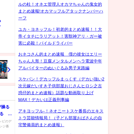
ルの杜！オネエ管理人オカマちゃんの鬼女的
まとめ速報!オカマッフルアタックナンバーハ
ーフ
ろ
ゲイ
ユカ・ヨネッフル！初老的まとめ速報！！大
帝イタチにラリアット！害獣神アリ・ガー被
害に必殺！パイルドライバー
おネコさん的まとめ速報 僕の彼女はエリー
ちゃん人形！豆腐メンタルメンヘラ電波中年
アルバイターのぬいぐるみ男子末路編
スケバン！デカッフルまっくす（デカい強い2
次元嫁だいすき子供部屋おじさんヒロシ之古
惑仔的まとめ速報）話題な動画取り上げ
MAX！デカいは正義刑事編
が操る
アキヨッフル-！ネオニートスケ番長のエキス
る 3
トラ芸能情報局！（子ども部屋おばさんの自
レビのデ
宅警備員的まとめ速報）
ンジ番