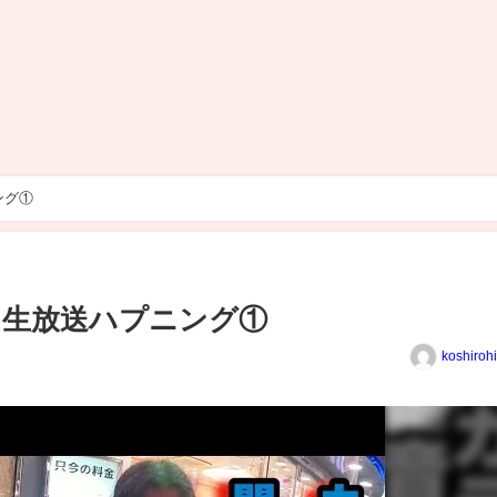
ング①
 生放送ハプニング①
koshiroh