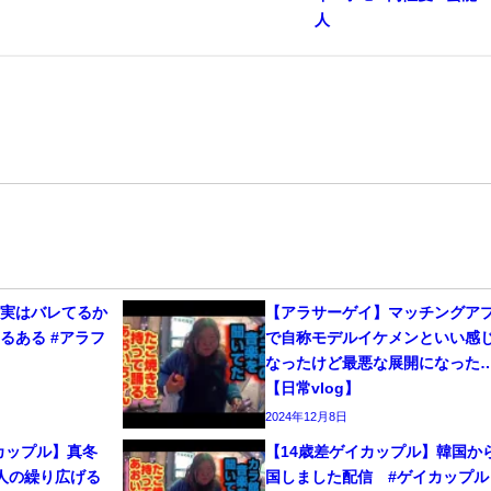
人
、実はバレてるか
【アラサーゲイ】マッチングア
るある #アラフ
で自称モデルイケメンといい感
なったけど最悪な展開になった
【日常vlog】
2024年12月8日
カップル】真冬
【14歳差ゲイカップル】韓国か
人の繰り広げる
国しました配信 #ゲイカップル 