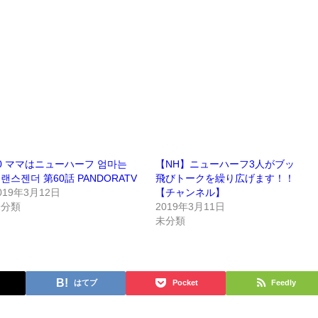
0 ママはニューハーフ 엄마는
【NH】ニューハーフ3人がブッ
랜스젠더 第60話 PANDORATV
飛びトークを繰り広げます！！
019年3月12日
【チャンネル】
未分類
2019年3月11日
未分類
はてブ
Pocket
Feedly