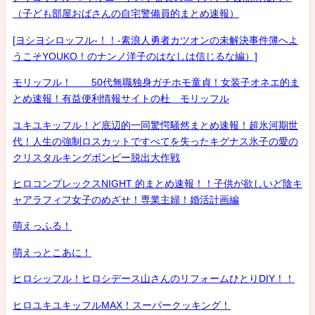
（子ども部屋おばさんの自宅警備員的まとめ速報）
[ヨシヨシロッフル-！！-素浪人勇者カツオンの未解決事件簿へよ
うこそYOUKO！のナンノ洋子のはなしは信じるな編）]
モリッフル！ 50代無職独身ガチホモ童貞！女装子オネエ的ま
とめ速報！有益便利情報サイトの杜 モリッフル
ユキユキッフル！ど底辺的一同驚愕騒然まとめ速報！超氷河期世
代！人生の強制ロスカットですべてを失ったキグナス氷子の愛の
クリスタルキングボンビー脱出大作戦
ヒロコンプレックスNIGHT 的まとめ速報！！子供が欲しいど陰キ
ャアラフィフ女子のめざせ！専業主婦！婚活計画編
萌えっふる！
萌えっとこあに！
ヒロシッフル！ヒロシデース山さんのリフォームひとりDIY！！
ヒロユキユキッフルMAX！スーパークッキング！