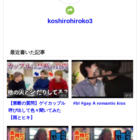
koshirohiroko3
最近書いた記事
ゲイ
ゲイ
【禁断の質問】ゲイカップル
#bl #gay A romantic kiss
呼び出して色々聞いてみた
【雨とヒキ】