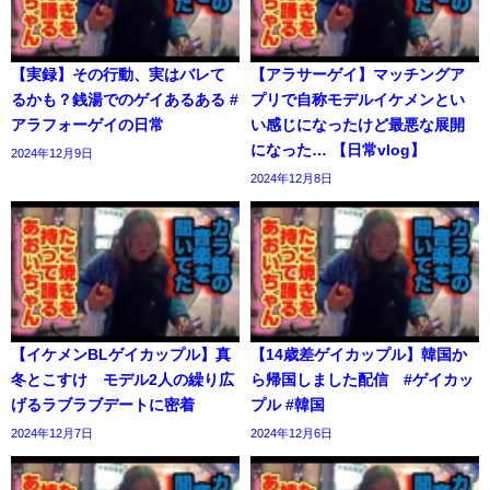
【実録】その行動、実はバレて
【アラサーゲイ】マッチングア
るかも？銭湯でのゲイあるある #
プリで自称モデルイケメンとい
アラフォーゲイの日常
い感じになったけど最悪な展開
になった… 【日常vlog】
2024年12月9日
2024年12月8日
【イケメンBLゲイカップル】真
【14歳差ゲイカップル】韓国か
冬とこすけ モデル2人の繰り広
ら帰国しました配信 #ゲイカッ
げるラブラブデートに密着
プル #韓国
2024年12月7日
2024年12月6日