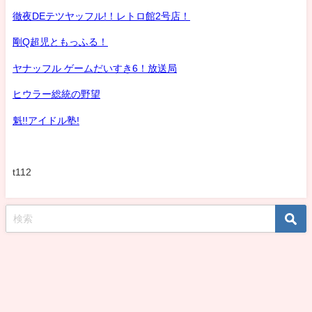
徹夜DEテツヤッフル!！レトロ館2号店！
剛Q超児ともっふる！
ヤナッフル ゲームだいすき6！放送局
ヒウラー総統の野望
魁!!アイドル塾!
t112