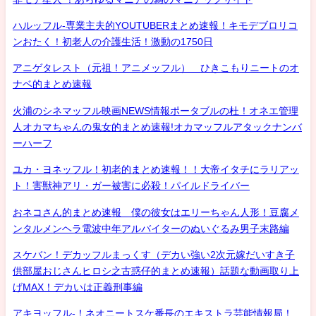
ハルッフル-専業主夫的YOUTUBERまとめ速報！キモデブロリコ
ンおたく！初老人の介護生活！激動の1750日
アニゲタレスト（元祖！アニメッフル） ひきこもりニートのオ
ナベ的まとめ速報
火浦のシネマッフル映画NEWS情報ポータブルの杜！オネエ管理
人オカマちゃんの鬼女的まとめ速報!オカマッフルアタックナンバ
ーハーフ
ユカ・ヨネッフル！初老的まとめ速報！！大帝イタチにラリアッ
ト！害獣神アリ・ガー被害に必殺！パイルドライバー
おネコさん的まとめ速報 僕の彼女はエリーちゃん人形！豆腐メ
ンタルメンヘラ電波中年アルバイターのぬいぐるみ男子末路編
スケバン！デカッフルまっくす（デカい強い2次元嫁だいすき子
供部屋おじさんヒロシ之古惑仔的まとめ速報）話題な動画取り上
げMAX！デカいは正義刑事編
アキヨッフル-！ネオニートスケ番長のエキストラ芸能情報局！