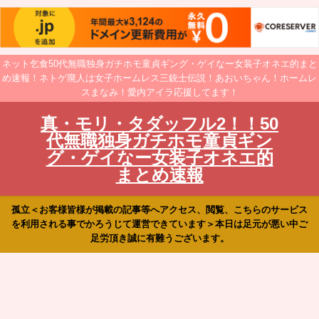
ネット乞食50代無職独身ガチホモ童貞ギング・ゲイなー女装子オネエ的まと
め速報！ネトゲ廃人は女子ホームレス三銃士伝説！あおいちゃん！ホームレ
スまなみ！愛内アイラ応援してます！
真・モリ・タダッフル2！！50
代無職独身ガチホモ童貞ギン
グ・ゲイなー女装子オネエ的
まとめ速報
孤立＜お客様皆様が掲載の記事等へアクセス、閲覧、こちらのサービス
を利用される事でかろうじて運営できています＞本日は足元が悪い中ご
足労頂き誠に有難うございます。