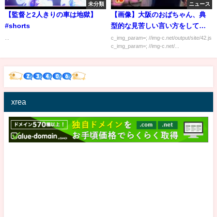
未分類
ニュース
【監督と2人きりの車は地獄】
【画像】大阪のおばちゃん、典
#shorts
型的な見苦しい言い方をしてし
まう
...
c_img_param=; //img-c.net/output/site/42.js
c_img_param=; //img-c.net/...
xrea