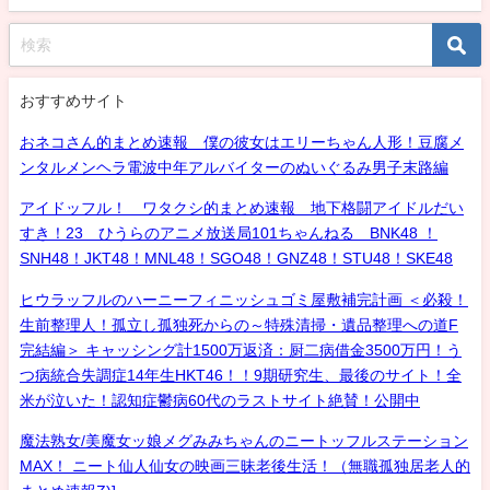
おすすめサイト
おネコさん的まとめ速報 僕の彼女はエリーちゃん人形！豆腐メ
ンタルメンヘラ電波中年アルバイターのぬいぐるみ男子末路編
アイドッフル！ ワタクシ的まとめ速報 地下格闘アイドルだい
すき！23 ひうらのアニメ放送局101ちゃんねる BNK48 ！
SNH48！JKT48！MNL48！SGO48！GNZ48！STU48！SKE48
ヒウラッフルのハーニーフィニッシュゴミ屋敷補完計画 ＜必殺！
生前整理人！孤立し孤独死からの～特殊清掃・遺品整理への道F
完結編＞ キャッシング計1500万返済：厨二病借金3500万円！う
つ病統合失調症14年生HKT46！！9期研究生、最後のサイト！全
米が泣いた！認知症鬱病60代のラストサイト絶賛！公開中
魔法熟女/美魔女ッ娘メグみみちゃんのニートッフルステーション
MAX！ ニート仙人仙女の映画三昧老後生活！（無職孤独居老人的