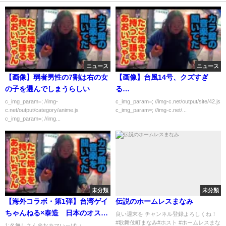
ニュース
ニュース
【画像】弱者男性の7割は右の女
【画像】台風14号、クズすぎ
の子を選んでしまうらしい
る…
c_img_param=; //img-
c_img_param=; //img-c.net/output/site/42.js
c.net/output/category/anime.js
c_img_param=; //img-c.net/...
c_img_param=; //img...
未分類
未分類
【海外コラボ・第1弾】台湾ゲイ
伝説のホームレスまなみ
ちゃんねる×泰造 日本のオスス
良い週末を チャンネル登録よろしくね！
#歌舞伎町まなみ#ホスト #ホームレスまな
メ発展場 for 台湾
1:名無しさん＠おカマいっぱい