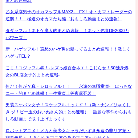
まとめ速報Z)]
乙女系腐男子のオカマッフルMAX2- FX！オ・カマトレーダーの
逆襲！！ 極道のオカマたち編（おもしろ動画まとめ速報）
タダッフル！ネトゲ廃人的まとめ速報！！ネット乞食DE2000万
パワーズ！
新・ハゲッフル！哀愁のハゲ男の髪ってるまとめ速報！！激しく
ハゲっTEL？
こじ！コジッフル@！-レズっ娘百合ネエ！こじらせ！50独身処
女のBL腐女子的まとめ速報-
何だ！何が？真・シロッフル！！ 永遠の無職童貞- ぼっちな
ニート的まとめ速報！一生童貞上等夜露死苦！
男装スケバン女子！スケッフルまっくす！（新・ナンノひゃくし
きっ!！ビー玉のおいぬさん的まとめ速報） 話題な事件からおも
しろ動画まで取り上げまっくす
ロボットアニメ！メカと美少女キャラだいすき永遠の非リア充・
非モテ星人 ！あらゆるマニアの為のマニアックサイト