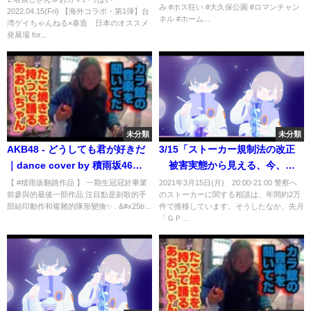
み #ホス狂い #大久保公園 #ロマンチャン
2022.04.15(Fri) 【海外コラボ・第1弾】台
ネル #ホーム...
湾ゲイちゃんねる×泰造 日本のオススメ
発展場 for...
未分類
未分類
AKB48 - どうしても君が好きだ
3/15「ストーカー規制法の改正
｜dance cover by 積雨坂46
被害実態から見える、今、必
from Taiwan
要なことは？」
【 #積雨坂翻跳作品 】 一期生冠冠於畢業
2021年3月15日(月) 20:00-21:00 警察へ
前參與的最後一部作品 注目點是副歌的手
のストーカーに関する相談は、年間約2万
部結印動作和複雜的隊形變換✨ . &#x25b...
件で推移しています。そうしたなか、先月
「ＧＰ...