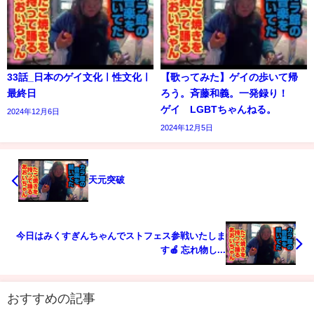
33話_日本のゲイ文化ㅣ性文化ㅣ
【歌ってみた】ゲイの歩いて帰
最終日
ろう。斉藤和義。一発録り！
ゲイ LGBTちゃんねる。
2024年12月6日
2024年12月5日
天元突破
今日はみくすぎんちゃんでストフェス参戦いたしま
す🍎 忘れ物し...
おすすめの記事