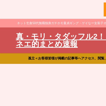
ネット乞食50代無職独身ガチホモ童貞ギング・ゲイなー女装子
真・モリ・タダッフル2！
ネエ的まとめ速報
孤立＜お客様皆様が掲載の記事等へアクセス、閲覧