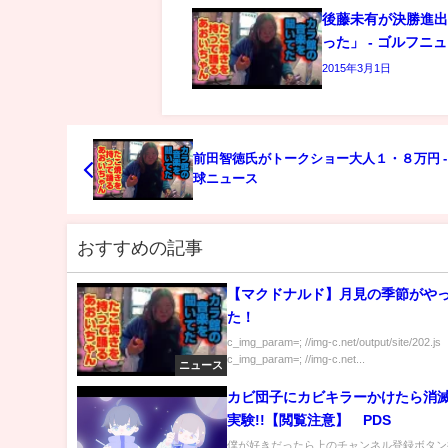
後藤未有が決勝進
った」 - ゴルフニ
2015年3月1日
前田智徳氏がトークショー大人１・８万円 -
球ニュース
おすすめの記事
【マクドナルド】月見の季節がや
た！
c_img_param=; //img-c.net/output/site/202.js
c_img_param=; //img-c.net...
ニュース
カビ団子にカビキラーかけたら消
実験!!【閲覧注意】 PDS
僕が好きだったら上のチャンネル登録ボタン