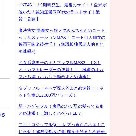
HKT46！！9期研究生、最後のサイト！全米が
泣いた！認知症鬱病60代のラストサイト絶
賛！公開中
魔法熟女/美魔女ッ娘メグみみちゃんのニート
ッフルステーションMAX！ ニート仙人仙女の
映画三昧老後生活！（無職孤独居老人的まと
め速報Z)]
乙女系腐男子のオカマッフルMAX2- FX！
オ・カマトレーダーの逆襲！！ 極道のオカ
マたち編（おもしろ動画まとめ速報）
タダッフル！ネトゲ廃人的まとめ速報！！ネ
ット乞食DE2000万パワーズ！
新・ハゲッフル！哀愁のハゲ男の髪ってるま
とめ速報！！激しくハゲっTEL？
行き
こじ！コジッフル@！-レズっ娘百合ネエ！こ
じらせ！50独身処女のBL腐女子的まとめ速報-