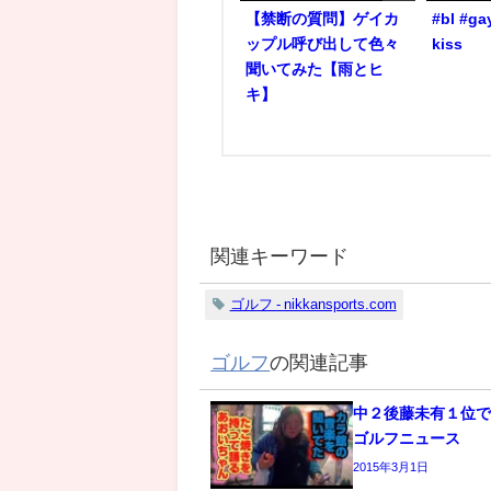
【禁断の質問】ゲイカ
#bl #ga
ップル呼び出して色々
kiss
聞いてみた【雨とヒ
キ】
関連キーワード
ゴルフ - nikkansports.com
ゴルフ
の関連記事
中２後藤未有１位で
ゴルフニュース
2015年3月1日