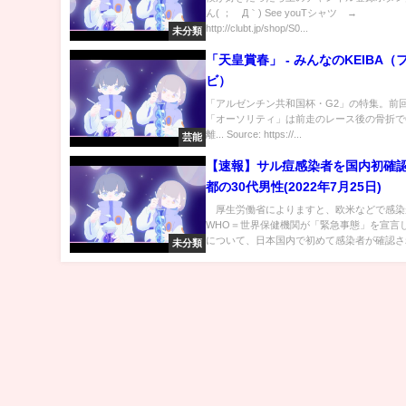
ん( ；´Д｀) See youTシャツ →
http://clubt.jp/shop/S0...
未分類
「天皇賞春」 - みんなのKEIBA（
ビ）
「アルゼンチン共和国杯・G2」の特集。前
「オーソリティ」は前走のレース後の骨折で
離... Source: https://...
芸能
【速報】サル痘感染者を国内初確
都の30代男性(2022年7月25日)
厚生労働省によりますと、欧米などで感染
WHO＝世界保健機関が「緊急事態」を宣言
について、日本国内で初めて感染者が確認され.
未分類