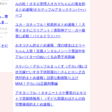
ルの杜！オネエ管理人オカマちゃんの鬼女的
番組出
まとめ速報!オカマッフルアタックナンバーハ
ーフ
る…市
んま
ユカ・ヨネッフル！初老的まとめ速報！！大
されま
帝イタチにラリアット！害獣神アリ・ガー被
ツノが
害に必殺！パイルドライバー
..
おネコさん的まとめ速報 僕の彼女はエリー
ことに
ちゃん人形！豆腐メンタルメンヘラ電波中年
アルバイターのぬいぐるみ男子末路編
スケバン！デカッフルまっくす（デカい強い2
次元嫁だいすき子供部屋おじさんヒロシ之古
惑仔的まとめ速報）話題な動画取り上げ
MAX！デカいは正義刑事編
アキヨッフル-！ネオニートスケ番長のエキス
トラ芸能情報局！（子ども部屋おばさんの自
宅警備員的まとめ速報）