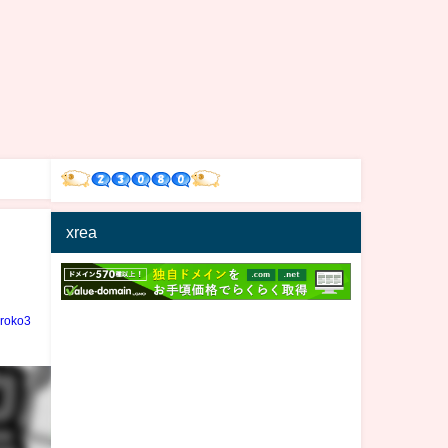
xrea
iroko3