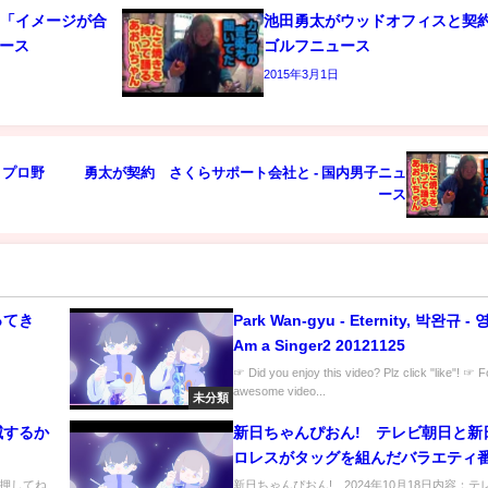
出「イメージが合
池田勇太がウッドオフィスと契約 
ュース
ゴルフニュース
2015年3月1日
 プロ野
勇太が契約 さくらサポート会社と - 国内男子ニュ
ース
ってき
Park Wan-gyu - Eternity, 박완규 - 영
Am a Singer2 20121125
☞ Did you enjoy this video? Plz click "like"! ☞ 
awesome video...
未分類
滅するか
新日ちゃんぴおん! テレビ朝日と新
ロレスがタッグを組んだバラエテ
10月18日
押してね
新日ちゃんぴおん! 2024年10月18日内容：テ