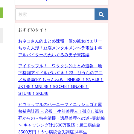
おすすめサイト
おネコさん的まとめ速報 僕の彼女はエリー
ちゃん人形！豆腐メンタルメンヘラ電波中年
アルバイターのぬいぐるみ男子末路編
アイドッフル！ ワタクシ的まとめ速報 地
下格闘アイドルだいすき！23 ひうらのアニ
メ放送局101ちゃんねる BNK48 ！SNH48！
JKT48！MNL48！SGO48！GNZ48！
STU48！SKE48
ヒウラッフルのハーニーフィニッシュゴミ屋
敷補完計画 ＜必殺！生前整理人！孤立し孤独
死からの～特殊清掃・遺品整理への道F完結編
＞ キャッシング計1500万返済：厨二病借金
3500万円！うつ病統合失調症14年生