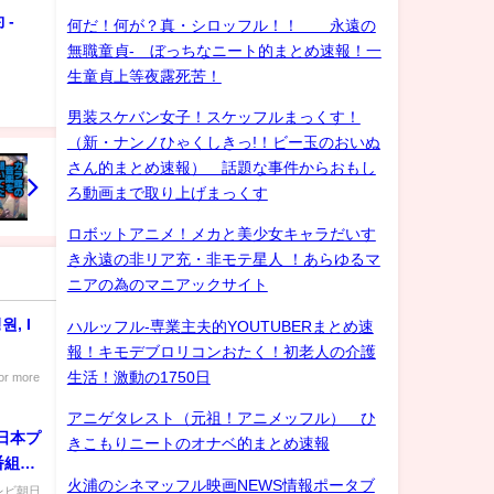
-
何だ！何が？真・シロッフル！！ 永遠の
無職童貞- ぼっちなニート的まとめ速報！一
生童貞上等夜露死苦！
男装スケバン女子！スケッフルまっくす！
（新・ナンノひゃくしきっ!！ビー玉のおいぬ
さん的まとめ速報） 話題な事件からおもし
ろ動画まで取り上げまっくす
ロボットアニメ！メカと美少女キャラだいす
き永遠の非リア充・非モテ星人 ！あらゆるマ
ニアの為のマニアックサイト
원, I
ハルッフル-専業主夫的YOUTUBERまとめ速
報！キモデブロリコンおたく！初老人の介護
生活！激動の1750日
For more
アニゲタレスト（元祖！アニメッフル） ひ
日本プ
きこもりニートのオナベ的まとめ速報
ィ番組
火浦のシネマッフル映画NEWS情報ポータブ
レビ朝日