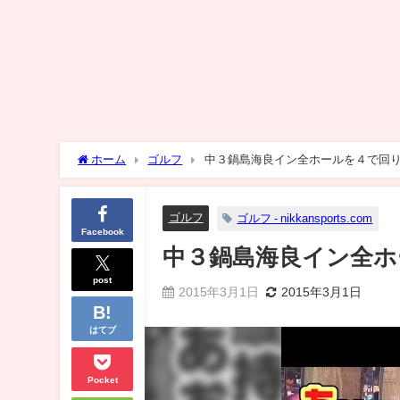
ホーム
ゴルフ
中３鍋島海良イン全ホールを４で回り１
ゴルフ
ゴルフ - nikkansports.com
Facebook
中３鍋島海良イン全ホ
post
2015年3月1日
2015年3月1日
はてブ
Pocket