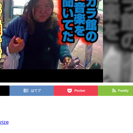
はてブ
Pocket
Feedly
rize