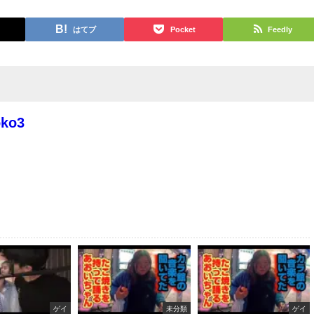
はてブ
Pocket
Feedly
oko3
ゲイ
未分類
ゲイ