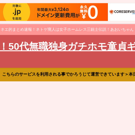
オネエ的まとめ速報！ネトゲ廃人は女子ホームレス三銃士伝説！あおいちゃん
！50代無職独身ガチホモ童貞
、こちらのサービスを利用される事でかろうじて運営できています＞本