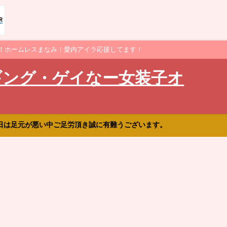
！ホームレスまなみ！愛内アイラ応援してます！
ギング・ゲイなー女装子オ
日は足元が悪い中ご足労頂き誠に有難うございます。