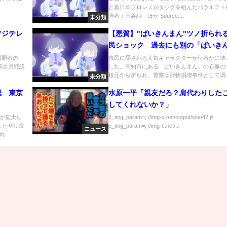
と新日本プロレスがタッグを組んだバラエティ
演者：三谷紬 ほか Source:...
未分類
フジテレ
【悪質】"ばいきんまん"ツノ折られ
民ショック 過去にも別の「ばいき
ん」が…
回覇者の
市民に愛される人気キャラクターが何者かに壊
6カ月戦線
した。高知市にある「ばいきんまん」の石像の
根元から折られ、警察は器物損壊事件として調べ.
未分類
認 東京
水原一平「親友だろ？肩代わりした
してくれないか？」
が拡大し
c_img_param=; //img-c.net/output/site/42.js
したサル痘
c_img_param=; //img-c.net/...
ニュース
..