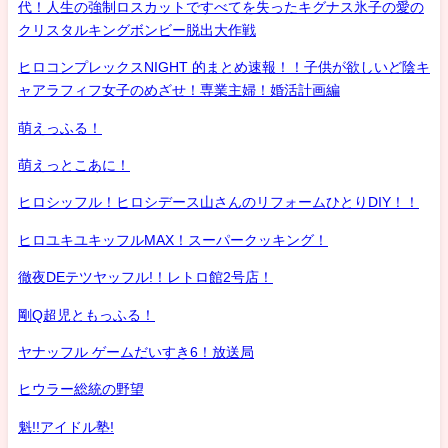
代！人生の強制ロスカットですべてを失ったキグナス氷子の愛の
クリスタルキングボンビー脱出大作戦
ヒロコンプレックスNIGHT 的まとめ速報！！子供が欲しいど陰キ
ャアラフィフ女子のめざせ！専業主婦！婚活計画編
萌えっふる！
萌えっとこあに！
ヒロシッフル！ヒロシデース山さんのリフォームひとりDIY！！
ヒロユキユキッフルMAX！スーパークッキング！
徹夜DEテツヤッフル!！レトロ館2号店！
剛Q超児ともっふる！
ヤナッフル ゲームだいすき6！放送局
ヒウラー総統の野望
魁!!アイドル塾!