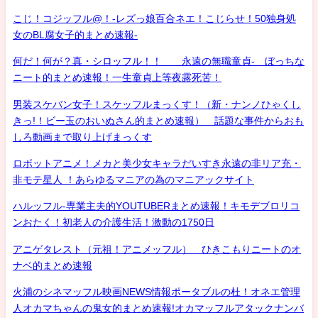
こじ！コジッフル@！-レズっ娘百合ネエ！こじらせ！50独身処
女のBL腐女子的まとめ速報-
何だ！何が？真・シロッフル！！ 永遠の無職童貞- ぼっちな
ニート的まとめ速報！一生童貞上等夜露死苦！
男装スケバン女子！スケッフルまっくす！（新・ナンノひゃくし
きっ!！ビー玉のおいぬさん的まとめ速報） 話題な事件からおも
しろ動画まで取り上げまっくす
ロボットアニメ！メカと美少女キャラだいすき永遠の非リア充・
非モテ星人 ！あらゆるマニアの為のマニアックサイト
ハルッフル-専業主夫的YOUTUBERまとめ速報！キモデブロリコ
ンおたく！初老人の介護生活！激動の1750日
アニゲタレスト（元祖！アニメッフル） ひきこもりニートのオ
ナベ的まとめ速報
火浦のシネマッフル映画NEWS情報ポータブルの杜！オネエ管理
人オカマちゃんの鬼女的まとめ速報!オカマッフルアタックナンバ