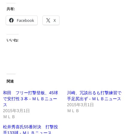
共有:
Facebook
X
いいね:
関連
和田 フリー打撃登板、45球
川崎、冗談出るも打撃練習で
で安打性３本 - ＭＬＢニュー
手足尻出ず - ＭＬＢニュース
ス
2015年3月1日
2015年3月1日
ＭＬＢ
ＭＬＢ
松井秀喜氏55番対決 打撃投
手133球 - ＭＬＢニュース