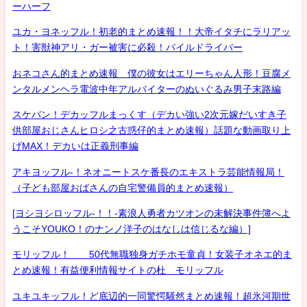
ーハーフ
ユカ・ヨネッフル！初老的まとめ速報！！大帝イタチにラリアッ
ト！害獣神アリ・ガー被害に必殺！パイルドライバー
おネコさん的まとめ速報 僕の彼女はエリーちゃん人形！豆腐メ
ンタルメンヘラ電波中年アルバイターのぬいぐるみ男子末路編
スケバン！デカッフルまっくす（デカい強い2次元嫁だいすき子
供部屋おじさんヒロシ之古惑仔的まとめ速報）話題な動画取り上
げMAX！デカいは正義刑事編
アキヨッフル-！ネオニートスケ番長のエキストラ芸能情報局！
（子ども部屋おばさんの自宅警備員的まとめ速報）
[ヨシヨシロッフル-！！-素浪人勇者カツオンの未解決事件簿へよ
うこそYOUKO！のナンノ洋子のはなしは信じるな編）]
モリッフル！ 50代無職独身ガチホモ童貞！女装子オネエ的ま
とめ速報！有益便利情報サイトの杜 モリッフル
ユキユキッフル！ど底辺的一同驚愕騒然まとめ速報！超氷河期世