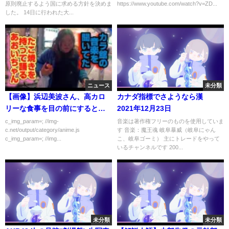
原則廃止するよう国に求める方針を決めま
https://www.youtube.com/watch?v=ZD...
した。 14日に行われた大...
ニュース
未分類
【画像】浜辺美波さん、高カロ
カナダ指標でさようなら漢
リーな食事を目の前にすると目
2021年12月23日
が死んでしまう
c_img_param=; //img-
音楽は著作権フリーのものを使用していま
c.net/output/category/anime.js
す 音楽：魔王魂 岐阜暴威（岐阜にゃん
c_img_param=; //img...
こ、岐阜ゴーミ） 主にトレードをやって
いるチャンネルです 200...
未分類
未分類