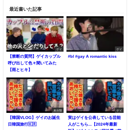
最近書いた記事
ゲイ
ゲイ
【禁断の質問】ゲイカップル
#bl #gay A romantic kiss
呼び出して色々聞いてみた
【雨とヒキ】
未分類
ゲイ
【韓国VLOG】ゲイのお誕生
実はゲイを公表している芸能
日韓国旅行🇰🇷
人がこちら...【2024年最新