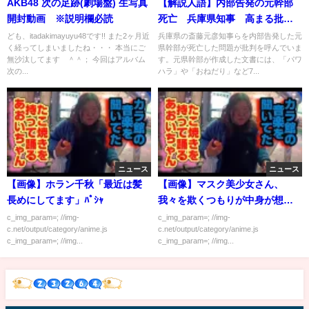
AKB48 次の足跡(劇場盤) 生写真
【解説人語】内部告発の元幹部
開封動画 ※説明欄必読
死亡 兵庫県知事 高まる批判
の声 「パワハラ」「おねだ
ども、itadakimayuyu48です!! また2ヶ月近
兵庫県の斎藤元彦知事らを内部告発した元
く経ってしまいましたね・・・ 本当にご
県幹部が死亡した問題が批判を呼んでいま
り」疑惑 真相解明への道筋は
無沙汰してます ＾＾； 今回はアルバム
す。元県幹部が作成した文書には、「パワ
次の...
ハラ」や「おねだり」など7...
ニュース
ニュース
【画像】ホラン千秋「最近は髪
【画像】マスク美少女さん、
長めにしてます」ﾊﾟｼｬ
我々を欺くつもりが中身が想像
通りすぎる
c_img_param=; //img-
c_img_param=; //img-
c.net/output/category/anime.js
c.net/output/category/anime.js
c_img_param=; //img...
c_img_param=; //img...