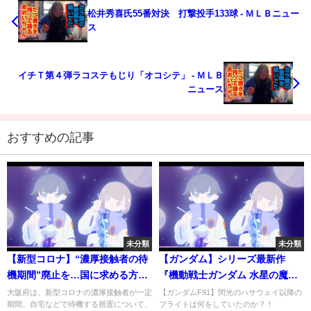
松井秀喜氏55番対決 打撃投手133球 - ＭＬＢニュー
ス
イチＴ第４弾ラコステもじり「オコシテ」 - ＭＬＢ
ニュース
おすすめの記事
未分類
未分類
【新型コロナ】“濃厚接触者の待
【ガンダム】シリーズ最新作
機期間”廃止を…国に求める方針
『機動戦士ガンダム 水星の魔
を決定
女』2022年テレビ放送決定!!
大阪府は、新型コロナの濃厚接触者が一定
【ガンダムF91】閃光のハサウェイ以降の
期間、自宅などで待機する措置について、
ブライトは何をしていたのか？！