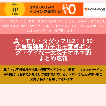
ネット乞食50代無職独身ガチホモ童貞ギング・ゲイなー女装子オネエ的まと
め速報！ネトゲ廃人は女子ホームレス三銃士伝説！あおいちゃん！ホームレ
スまなみ！愛内アイラ応援してます！
真・モリ・タダッフル2！！50
代無職独身ガチホモ童貞ギン
グ・ゲイなー女装子オネエ的
まとめ速報
孤立＜お客様皆様が掲載の記事等へアクセス、閲覧、こちらのサービス
を利用される事でかろうじて運営できています＞本日は足元が悪い中ご
足労頂き誠に有難うございます。