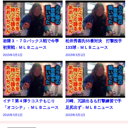
岩隈３・７Ｄバックス戦で今季
松井秀喜氏55番対決 打撃投手
初実戦 - ＭＬＢニュース
133球 - ＭＬＢニュース
2015年3月1日
2015年3月1日
イチＴ第４弾ラコステもじり
川崎、冗談出るも打撃練習で手
「オコシテ」 - ＭＬＢニュース
足尻出ず - ＭＬＢニュース
2015年3月1日
2015年3月1日