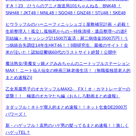
すき！23 ひうらのアニメ放送局101ちゃんねる BNK48 ！
SNH48！JKT48！MNL48！SGO48！GNZ48！STU48！SKE48
ヒウラッフルのハーニーフィニッシュゴミ屋敷補完計画 ＜必殺！
生前整理人！孤立し孤独死からの～特殊清掃・遺品整理への道F
完結編＞ キャッシング計1500万返済：厨二病借金3500万円！う
つ病統合失調症14年生HKT46！！9期研究生、最後のサイト！全
米が泣いた！認知症鬱病60代のラストサイト絶賛！公開中
魔法熟女/美魔女ッ娘メグみみちゃんのニートッフルステーション
MAX！ ニート仙人仙女の映画三昧老後生活！（無職孤独居老人的
まとめ速報Z)]
乙女系腐男子のオカマッフルMAX2- FX！オ・カマトレーダーの
逆襲！！ 極道のオカマたち編（おもしろ動画まとめ速報）
タダッフル！ネトゲ廃人的まとめ速報！！ネット乞食DE2000万
パワーズ！
新・ハゲッフル！哀愁のハゲ男の髪ってるまとめ速報！！激しく
ハゲっTEL？