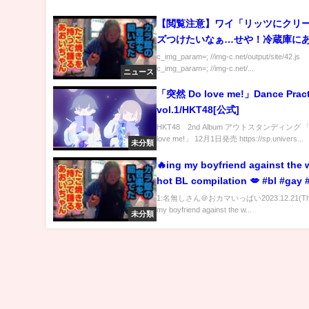
【閲覧注意】ワイ「リッツにクリ
ズつけたいなぁ…せや！冷蔵庫に
け！」
c_img_param=; //img-c.net/output/site/42.js
c_img_param=; //img-c.net/...
ニュース
「突然 Do love me!」Dance Pract
vol.1/HKT48[公式]
HKT48 2nd Album アウトスタンディング 
love me!」 12月1日発売 https://sp.univers...
未分類
🔥ing my boyfriend against the w
hot BL compilation 💋 #bl #gay 
1:名無しさん＠おカマいっぱい2023.12.21(Thu)
my boyfriend against the w...
未分類