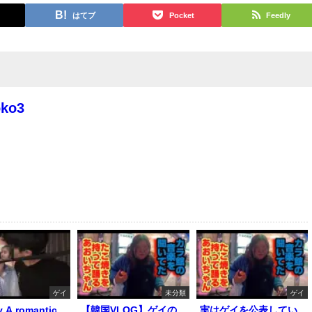
はてブ
Pocket
Feedly
oko3
ゲイ
未分類
ゲイ
y A romantic
【韓国VLOG】ゲイの
実はゲイを公表してい