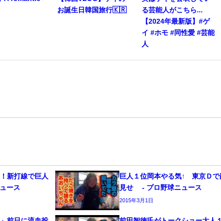
お誕生日韓国旅行🇰🇷
る芸能人がこちら...
【2024年最新版】#ゲ
イ #ホモ #同性愛 #芸能
人
ヤ！新打線で巨人
巨人１位岡本やる気↑ 東京Ｄで
ニュース
見せ - プロ野球ニュース
2015年3月1日
い」前日に流血投
前田智徳氏がトークショー大人