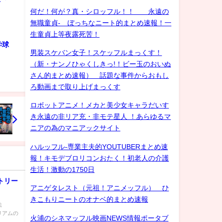
何だ！何が？真・シロッフル！！ 永遠の
無職童貞- ぼっちなニート的まとめ速報！一
生童貞上等夜露死苦！
学球
男装スケバン女子！スケッフルまっくす！
（新・ナンノひゃくしきっ!！ビー玉のおいぬ
さん的まとめ速報） 話題な事件からおもし
ろ動画まで取り上げまっくす
ロボットアニメ！メカと美少女キャラだいす
き永遠の非リア充・非モテ星人 ！あらゆるマ
ニアの為のマニアックサイト
ハルッフル-専業主夫的YOUTUBERまとめ速
報！キモデブロリコンおたく！初老人の介護
生活！激動の1750日
トリー
アニゲタレスト（元祖！アニメッフル） ひ
きこもりニートのオナベ的まとめ速報
法
サリアムの
火浦のシネマッフル映画NEWS情報ポータブ