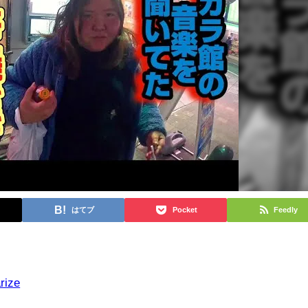
はてブ
Pocket
Feedly
rize