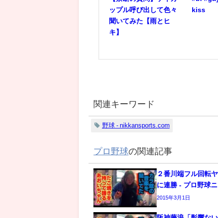
ップル呼び出して色々
kiss
聞いてみた【雨とヒ
キ】
関連キーワード
野球 - nikkansports.com
プロ野球
の関連記事
２番川端フル回転
に連勝 - プロ野球
2015年3月1日
阪神藤浪「影響な