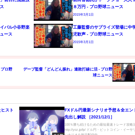
ース
８万円 - プロ野球ニュース
2015年3月1日
ライバル小谷野楽
工藤監督のサプライズ登場に中
ニュース
児歓声 - プロ野球ニュース
2015年3月1日
 プロ野
デーブ監督「どんどん振れ」連敗打線に活 - プロ野
球ニュース
たヒスト
FXドル円最新シナリオ予想＆全エン
先出し解説 ［2021/12/1］
100％勝ち続けるための最短最速トレード攻略
http://yoz.jp/lp/ ドル円・ビットコイン・イー
シナリオを毎日配信中...