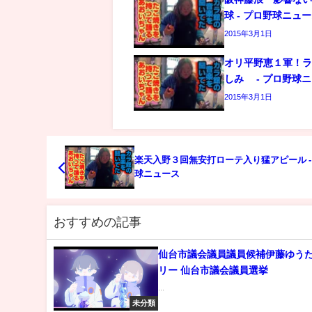
球 - プロ野球ニュ
2015年3月1日
オリ平野恵１軍！
しみ - プロ野球
2015年3月1日
楽天入野３回無安打ローテ入り猛アピール -
球ニュース
おすすめの記事
仙台市議会議員議員候補伊藤ゆう
リー 仙台市議会議員選挙
...
未分類