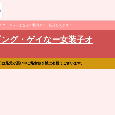
！ホームレスまなみ！愛内アイラ応援してます！
ギング・ゲイなー女装子オ
日は足元が悪い中ご足労頂き誠に有難うございます。