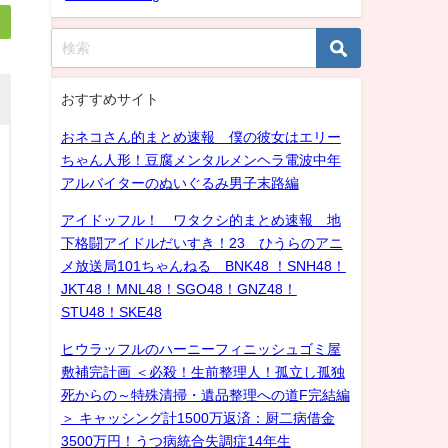
おすすめサイト
おネコさん的まとめ速報 僕の彼女はエリー
ちゃん人形！豆腐メンタルメンヘラ電波中年
アルバイターのぬいぐるみ男子末路編
アイドッフル！ ワタクシ的まとめ速報 地
下格闘アイドルだいすき！23 ひうらのアニ
メ放送局101ちゃんねる BNK48 ！SNH48！
JKT48！MNL48！SGO48！GNZ48！
STU48！SKE48
ヒウラッフルのハーニーフィニッシュゴミ屋
敷補完計画 ＜必殺！生前整理人！孤立し孤独
死からの～特殊清掃・遺品整理への道F完結編
＞ キャッシング計1500万返済：厨二病借金
3500万円！うつ病統合失調症14年生