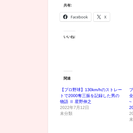
共有:
Facebook
X
いいね:
関連
【プロ野球】130km/hのストレー
プ
トで2000奪三振を記録した男の
全
物語 Ⅱ 星野伸之
~
2022年7月12日
2
未分類
2