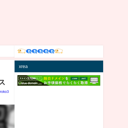
xrea
ス
iroko3