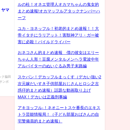
ルの杜！オネエ管理人オカマちゃんの鬼女的
、ヤマ
まとめ速報!オカマッフルアタックナンバーハ
ーフ
ユカ・ヨネッフル！初老的まとめ速報！！大
帝イタチにラリアット！害獣神アリ・ガー被
害に必殺！パイルドライバー
おネコさん的まとめ速報 僕の彼女はエリー
ちゃん人形！豆腐メンタルメンヘラ電波中年
アルバイターのぬいぐるみ男子末路編
スケバン！デカッフルまっくす（デカい強い2
ック脇田
.サンボ
次元嫁だいすき子供部屋おじさんヒロシ之古
惑仔的まとめ速報）話題な動画取り上げ
MAX！デカいは正義刑事編
アキヨッフル-！ネオニートスケ番長のエキス
トラ芸能情報局！（子ども部屋おばさんの自
宅警備員的まとめ速報）