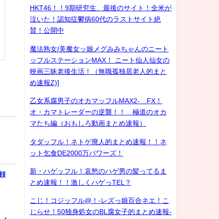
HKT46！！9期研究生、最後のサイト！全米が
泣いた！認知症鬱病60代のラストサイト絶
賛！公開中
魔法熟女/美魔女ッ娘メグみみちゃんのニート
ッフルステーションMAX！ ニート仙人仙女の
映画三昧老後生活！（無職孤独居老人的まと
め速報Z)]
乙女系腐男子のオカマッフルMAX2- FX！
オ・カマトレーダーの逆襲！！ 極道のオカ
マたち編（おもしろ動画まとめ速報）
タダッフル！ネトゲ廃人的まとめ速報！！ネ
ット乞食DE2000万パワーズ！
新・ハゲッフル！哀愁のハゲ男の髪ってるま
顔
とめ速報！！激しくハゲっTEL？
こじ！コジッフル@！-レズっ娘百合ネエ！こ
じらせ！50独身処女のBL腐女子的まとめ速報-
１・