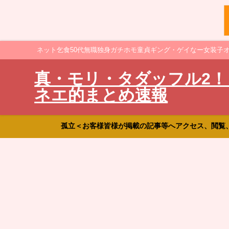
ネット乞食50代無職独身ガチホモ童貞ギング・ゲイなー女装子
真・モリ・タダッフル2！
ネエ的まとめ速報
孤立＜お客様皆様が掲載の記事等へアクセス、閲覧