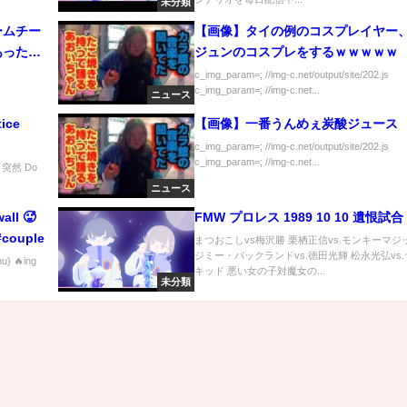
未分類
ームチー
【画像】タイの例のコスプレイヤー
あったっ
ジュンのコスプレをするｗｗｗｗｗ
c_img_param=; //img-c.net/output/site/202.js
c_img_param=; //img-c.net...
ニュース
ice
【画像】一番うんめぇ炭酸ジュース
c_img_param=; //img-c.net/output/site/202.js
c_img_param=; //img-c.net...
「突然 Do
ニュース
all 🥵
FMW プロレス 1989 10 10 遺恨試合
#couple
まつおこしvs梅沢勝 栗栖正信vs.モンキーマジ
ジミー・バックランドvs.徳田光輝 松永光弘vs
 🔥ing
キッド 悪い女の子対魔女の...
未分類