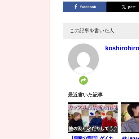
Facebook
post
この記事を書いた人
koshirohir
最近書いた記事
ゲイ
【禁断の質問】ゲイカ
#bl #ga