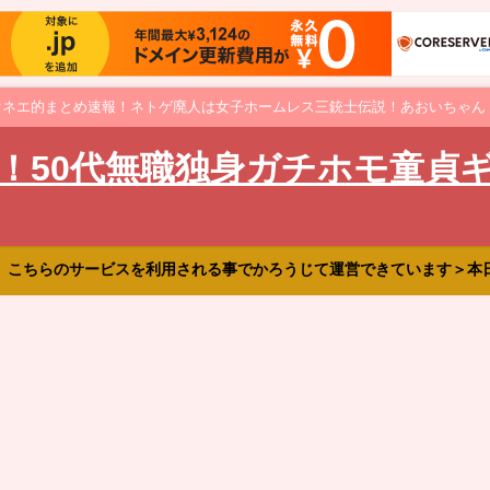
オネエ的まとめ速報！ネトゲ廃人は女子ホームレス三銃士伝説！あおいちゃん
！50代無職独身ガチホモ童貞
、こちらのサービスを利用される事でかろうじて運営できています＞本