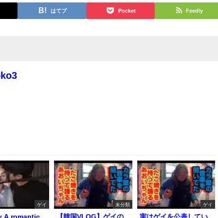
はてブ
Pocket
Feedly
oko3
ゲイ
未分類
ゲイ
y A romantic
【韓国VLOG】ゲイの
実はゲイを公表してい