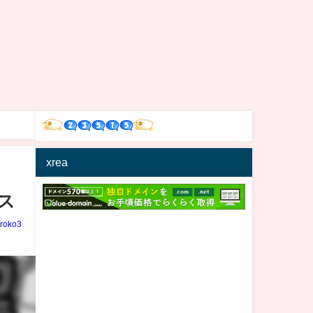
xrea
ス
iroko3