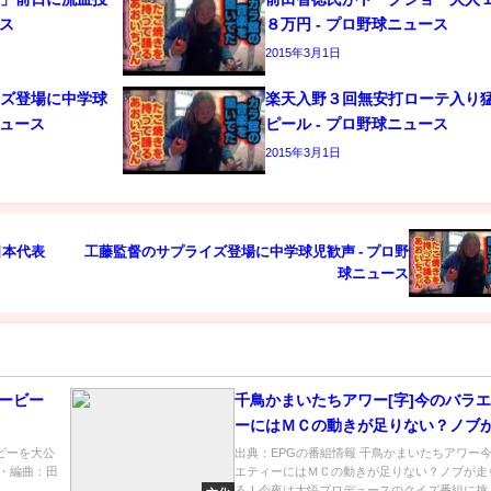
ース
８万円 - プロ野球ニュース
2015年3月1日
イズ登場に中学球
楽天入野３回無安打ローテ入り
ニュース
ピール - プロ野球ニュース
2015年3月1日
日本代表
工藤監督のサプライズ登場に中学球児歓声 - プロ野
球ニュース
ムービー
千鳥かまいたちアワー[字]今のバラ
ーにはＭＣの動きが足りない？ノブ
回る！…の番組内容解析まとめ
ビーを大公
出典：EPGの番組情報 千鳥かまいたちアワー
作曲・編曲：田
エティーにはＭＣの動きが足りない？ノブが走
る！今夜は大悟プロデュースのクイズ番組に挑..