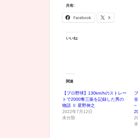
共有:
Facebook
X
いいね:
関連
【プロ野球】130km/hのストレー
プ
トで2000奪三振を記録した男の
全
物語 Ⅱ 星野伸之
~
2022年7月12日
2
未分類
2