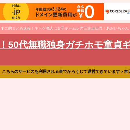
オネエ的まとめ速報！ネトゲ廃人は女子ホームレス三銃士伝説！あおいちゃん
！50代無職独身ガチホモ童貞
、こちらのサービスを利用される事でかろうじて運営できています＞本