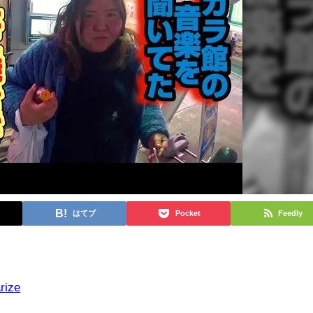
はてブ
Pocket
Feedly
rize