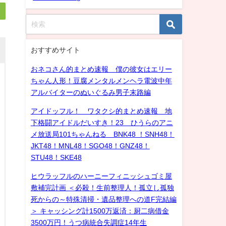
おすすめサイト
おネコさん的まとめ速報 僕の彼女はエリー
ちゃん人形！豆腐メンタルメンヘラ電波中年
アルバイターのぬいぐるみ男子末路編
アイドッフル！ ワタクシ的まとめ速報 地
下格闘アイドルだいすき！23 ひうらのアニ
メ放送局101ちゃんねる BNK48 ！SNH48！
JKT48！MNL48！SGO48！GNZ48！
STU48！SKE48
ヒウラッフルのハーニーフィニッシュゴミ屋
敷補完計画 ＜必殺！生前整理人！孤立し孤独
死からの～特殊清掃・遺品整理への道F完結編
＞ キャッシング計1500万返済：厨二病借金
3500万円！うつ病統合失調症14年生