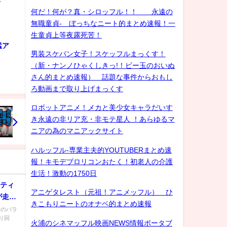
何だ！何が？真・シロッフル！！ 永遠の
無職童貞- ぼっちなニート的まとめ速報！一
生童貞上等夜露死苦！
猛ア
男装スケバン女子！スケッフルまっくす！
（新・ナンノひゃくしきっ!！ビー玉のおいぬ
さん的まとめ速報） 話題な事件からおもし
ろ動画まで取り上げまっくす
ロボットアニメ！メカと美少女キャラだいす
き永遠の非リア充・非モテ星人 ！あらゆるマ
ニアの為のマニアックサイト
ハルッフル-専業主夫的YOUTUBERまとめ速
報！キモデブロリコンおたく！初老人の介護
生活！激動の1750日
エティ
アニゲタレスト（元祖！アニメッフル） ひ
が走り
きこもりニートのオナベ的まとめ速報
今のバラ
り回
火浦のシネマッフル映画NEWS情報ポータブ
.