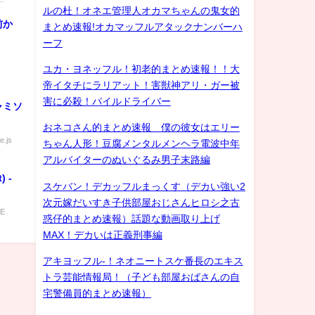
ルの杜！オネエ管理人オカマちゃんの鬼女的
前か
まとめ速報!オカマッフルアタックナンバーハ
ーフ
ユカ・ヨネッフル！初老的まとめ速報！！大
帝イタチにラリアット！害獣神アリ・ガー被
害に必殺！パイルドライバー
ャミソ
おネコさん的まとめ速報 僕の彼女はエリー
e.js
ちゃん人形！豆腐メンタルメンヘラ電波中年
アルバイターのぬいぐるみ男子末路編
) -
スケバン！デカッフルまっくす（デカい強い2
次元嫁だいすき子供部屋おじさんヒロシ之古
LE
惑仔的まとめ速報）話題な動画取り上げ
MAX！デカいは正義刑事編
アキヨッフル-！ネオニートスケ番長のエキス
トラ芸能情報局！（子ども部屋おばさんの自
宅警備員的まとめ速報）