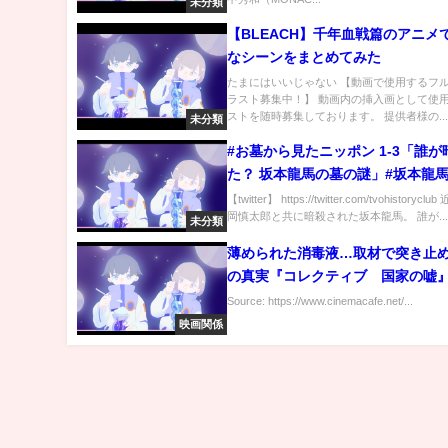
未分類
【BLEACH】千年血戦篇のアニメ
なシーンをまとめてみた
たまにはいいじゃない 【動画で使用するフ
ラスト募集中！】 動画内の挿入画として使
ストを随時募集しております。 提供者様の..
未分類
#お墓から見たニッポン 1-3「誰が暗殺し
た？ 坂本龍馬の墓の謎」#坂本龍
【twitter】 https://twitter.com/tvohistoryc
岡慎太郎と共に暗殺された坂本龍馬。 誰が..
未分類
薄められた消毒液…取材で突き止
の真実『コレクティブ 国家の嘘
像解禁
Source: https://www.cinemacafe.net/...
映画関係