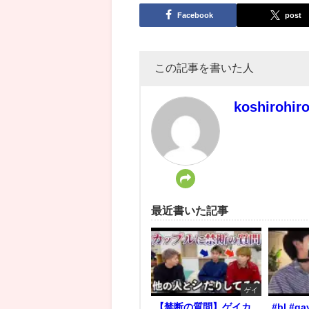
Facebook
post
この記事を書いた人
koshirohir
最近書いた記事
ゲイ
【禁断の質問】ゲイカ
#bl #ga