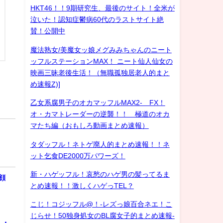
HKT46！！9期研究生、最後のサイト！全米が
泣いた！認知症鬱病60代のラストサイト絶
賛！公開中
魔法熟女/美魔女ッ娘メグみみちゃんのニート
ッフルステーションMAX！ ニート仙人仙女の
映画三昧老後生活！（無職孤独居老人的まと
め速報Z)]
乙女系腐男子のオカマッフルMAX2- FX！
オ・カマトレーダーの逆襲！！ 極道のオカ
マたち編（おもしろ動画まとめ速報）
タダッフル！ネトゲ廃人的まとめ速報！！ネ
ット乞食DE2000万パワーズ！
新・ハゲッフル！哀愁のハゲ男の髪ってるま
顔
とめ速報！！激しくハゲっTEL？
こじ！コジッフル@！-レズっ娘百合ネエ！こ
じらせ！50独身処女のBL腐女子的まとめ速報-
１・