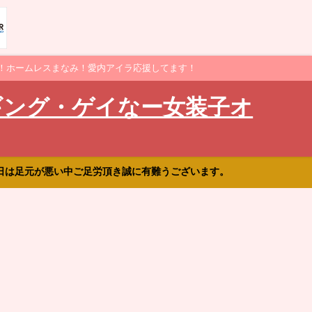
！ホームレスまなみ！愛内アイラ応援してます！
ギング・ゲイなー女装子オ
日は足元が悪い中ご足労頂き誠に有難うございます。