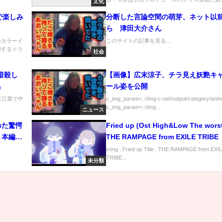
文化
で楽しみ
分断した言論空間の萌芽、ネット以
ら 津田大介さん
ルカラーイ
このサイトの記事を見る...
用するイラ
社会
.
【画像】広末涼子、チラ見え妖艶キ
馬
ール姿を公開
lub 近江屋で中
c_img_param=; //img-c.net/output/category/anim
.
c_img_param=; //img...
ニュース
めた驚愕
Fried up (Ost High&Low The worst
』本編映
THE RAMPAGE from EXILE TRIBE
song : Fried up Title : THE RAMPAGE from EXI
TRIBE...
未分類