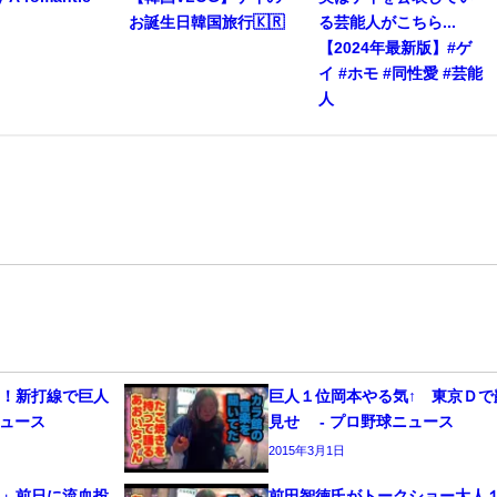
お誕生日韓国旅行🇰🇷
る芸能人がこちら...
【2024年最新版】#ゲ
イ #ホモ #同性愛 #芸能
人
ヤ！新打線で巨人
巨人１位岡本やる気↑ 東京Ｄで
ニュース
見せ - プロ野球ニュース
2015年3月1日
い」前日に流血投
前田智徳氏がトークショー大人