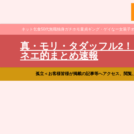
ネット乞食50代無職独身ガチホモ童貞ギング・ゲイなー女装子
真・モリ・タダッフル2！
ネエ的まとめ速報
孤立＜お客様皆様が掲載の記事等へアクセス、閲覧