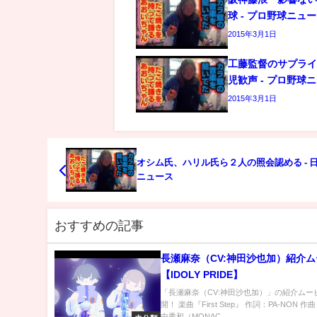
球 - プロ野球ニュ
2015年3月1日
工藤監督のサプラ
児歓声 - プロ野球
2015年3月1日
オシム氏、ハリル氏ら２人の照会認める - 
ニュース
おすすめの記事
長瀬麻奈（CV:神田沙也加）紹介
【IDOLY PRIDE】
「長瀬麻奈（CV:神田沙也加）」の紹介ムー
開！ 楽曲『First Step』 作詞：PA-NON 
中秀和（MONAC...