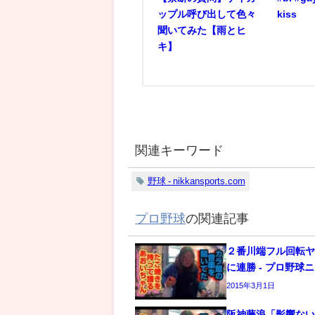
ップル呼び出して色々
kiss
聞いてみた【雨とヒ
キ】
関連キーワード
野球 - nikkansports.com
プロ野球
の関連記事
２番川端フル回転
に連勝 - プロ野球
2015年3月1日
阪神藤浪「影響な