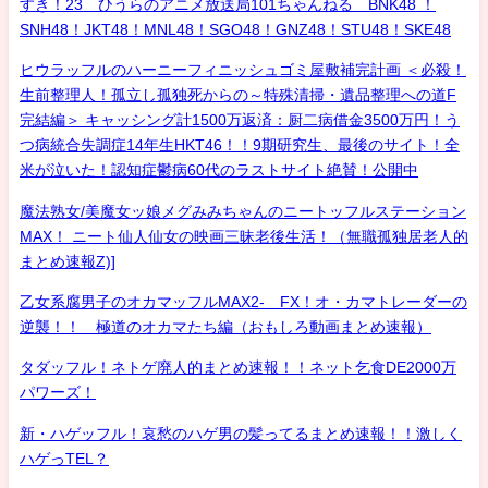
すき！23 ひうらのアニメ放送局101ちゃんねる BNK48 ！
SNH48！JKT48！MNL48！SGO48！GNZ48！STU48！SKE48
ヒウラッフルのハーニーフィニッシュゴミ屋敷補完計画 ＜必殺！
生前整理人！孤立し孤独死からの～特殊清掃・遺品整理への道F
完結編＞ キャッシング計1500万返済：厨二病借金3500万円！う
つ病統合失調症14年生HKT46！！9期研究生、最後のサイト！全
米が泣いた！認知症鬱病60代のラストサイト絶賛！公開中
魔法熟女/美魔女ッ娘メグみみちゃんのニートッフルステーション
MAX！ ニート仙人仙女の映画三昧老後生活！（無職孤独居老人的
まとめ速報Z)]
乙女系腐男子のオカマッフルMAX2- FX！オ・カマトレーダーの
逆襲！！ 極道のオカマたち編（おもしろ動画まとめ速報）
タダッフル！ネトゲ廃人的まとめ速報！！ネット乞食DE2000万
パワーズ！
新・ハゲッフル！哀愁のハゲ男の髪ってるまとめ速報！！激しく
ハゲっTEL？