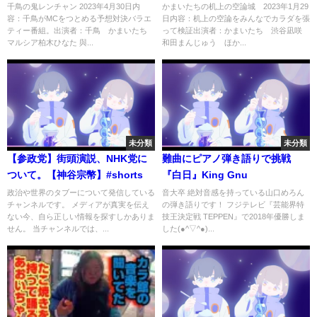
を張って検証 1月29日
千鳥の鬼レンチャン 2023年4月30日内
かまいたちの机上の空論城 2023年1月29
容：千鳥がMCをつとめる予想対決バラエ
日内容：机上の空論をみんなでカラダを張
ティー番組。出演者：千鳥 かまいたち
って検証出演者：かまいたち 渋谷凪咲
マルシア柏木ひなた 與...
和田まんじゅう ほか...
未分類
未分類
【参政党】街頭演説、NHK党に
難曲にピアノ弾き語りで挑戦
ついて。【神谷宗幣】#shorts
『白日』King Gnu
政治や世界のタブーについて発信している
音大卒 絶対音感を持っている山口めろん
チャンネルです。 メディアが真実を伝え
の弾き語りです！ フジテレビ『芸能界特
ない今、自ら正しい情報を探すしかありま
技王決定戦 TEPPEN』で2018年優勝しま
せん。 当チャンネルでは、...
した(●^▽^●)...