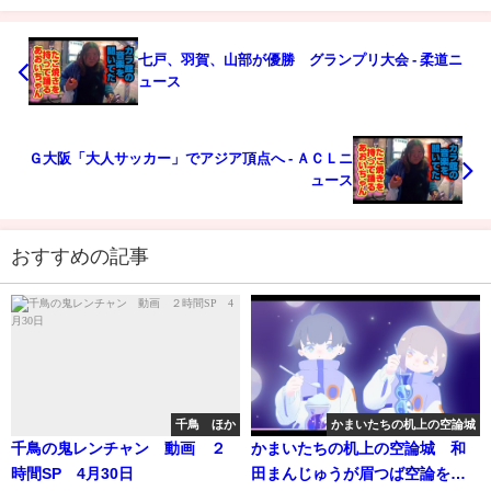
七戸、羽賀、山部が優勝 グランプリ大会 - 柔道ニ
ュース
Ｇ大阪「大人サッカー」でアジア頂点へ - ＡＣＬニ
ュース
おすすめの記事
千鳥 ほか
かまいたちの机上の空論城
千鳥の鬼レンチャン 動画 ２
かまいたちの机上の空論城 和
時間SP 4月30日
田まんじゅうが眉つば空論を体