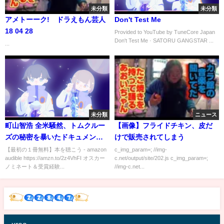
未分類
未分類
アメトーーク! ドラえもん芸人
Don't Test Me
18 04 28
Provided to YouTube by TuneCore Japan
Don't Test Me · SATORU GANGSTAR ...
...
未分類
ニュース
町山智浩 全米騒然、トムクルー
【画像】フライドチキン、皮だ
ズの秘密を暴いたドキュメンタ
けで販売されてしまう
リー映画 たまむすび
【最初の１冊無料】本を聴こう - amazon
c_img_param=; //img-
audible https://amzn.to/2z4VhFI オスカー
c.net/output/site/202.js c_img_param=;
ノミネート＆受賞経験...
//img-c.net...