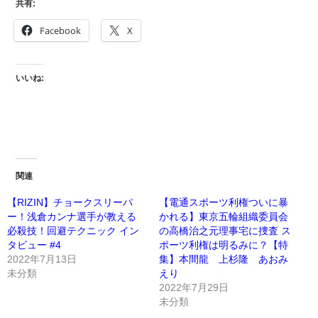
共有:
Facebook
X
いいね:
関連
【RIZIN】チョークスリーパ
【電通スポーツ利権ついに暴
ー！浅倉カンナ選手が教える
かれる】東京五輪組織委員会
必殺技！回避テクニック イン
の高橋治之元理事宅に捜査 ス
タビュー #4
ポーツ利権は明るみに？【特
2022年7月13日
集】本間龍 上杉隆 あおみ
未分類
えり
2022年7月29日
未分類