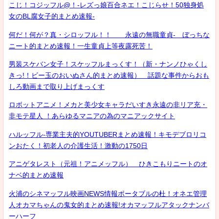
こじ！コジッフル@！-レズっ娘百合ネエ！こじらせ！50独身処
女のBL腐女子的まとめ速報-
何だ！何が？真・シロッフル！！ 永遠の無職童貞- ぼっちな
ニート的まとめ速報！一生童貞上等夜露死苦！
男装スケバン女子！スケッフルまっくす！（新・ナンノひゃくし
きっ!！ビー玉のおいぬさん的まとめ速報） 話題な事件からおも
しろ動画まで取り上げまっくす
ロボットアニメ！メカと美少女キャラだいすき永遠の非リア充・
非モテ星人 ！あらゆるマニアの為のマニアックサイト
ハルッフル-専業主夫的YOUTUBERまとめ速報！キモデブロリコ
ンおたく！初老人の介護生活！激動の1750日
アニゲタレスト（元祖！アニメッフル） ひきこもりニートのオ
ナベ的まとめ速報
火浦のシネマッフル映画NEWS情報ポータブルの杜！オネエ管理
人オカマちゃんの鬼女的まとめ速報!オカマッフルアタックナンバ
ーハーフ