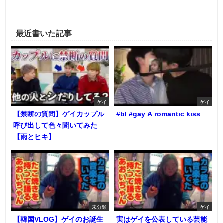
最近書いた記事
ゲイ
ゲイ
【禁断の質問】ゲイカップル
#bl #gay A romantic kiss
呼び出して色々聞いてみた
【雨とヒキ】
未分類
ゲイ
【韓国VLOG】ゲイのお誕生
実はゲイを公表している芸能