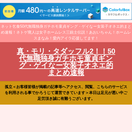
ネット乞食50代無職独身ガチホモ童貞ギング・ゲイなー女装子オネエ的まと
め速報！ネトゲ廃人は女子ホームレス三銃士伝説！あおいちゃん！ホームレ
スまなみ！愛内アイラ応援してます！
真・モリ・タダッフル2！！50
代無職独身ガチホモ童貞ギン
グ・ゲイなー女装子オネエ的
まとめ速報
孤立＜お客様皆様が掲載の記事等へアクセス、閲覧、こちらのサービス
を利用される事でかろうじて運営できています＞本日は足元が悪い中ご
足労頂き誠に有難うございます。