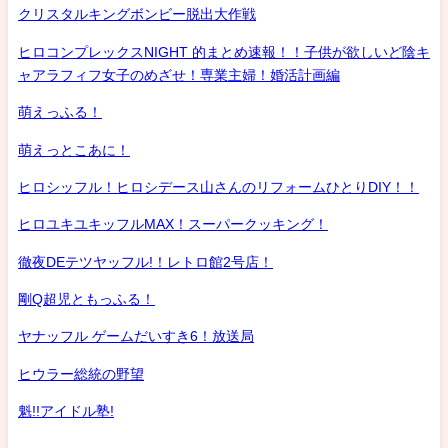
クリスタルキングボンビー脱出大作戦
ヒロコンプレックスNIGHT 的まとめ速報！！子供が欲しいど陰キ
ャアラフィフ女子のめざせ！専業主婦！婚活計画編
萌えっふる！
萌えっとこあに！
ヒロシッフル！ヒロシデース山さんのリフォームひとりDIY！！
ヒロユキユキッフルMAX！スーパークッキング！
徹夜DEテツヤッフル!！レトロ館2号店！
剛Q超児ともっふる！
ヤナッフル ゲームだいすき6！放送局
ヒウラー総統の野望
魁!!アイドル塾!