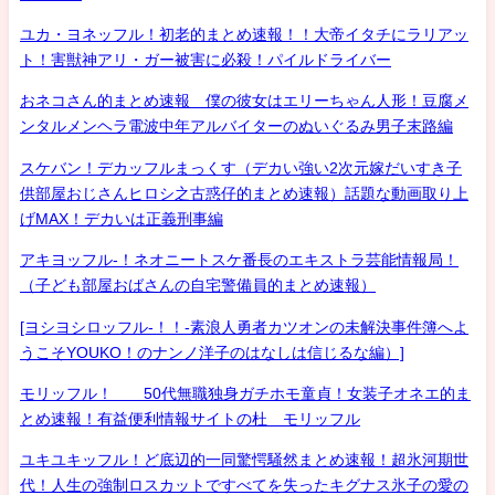
ユカ・ヨネッフル！初老的まとめ速報！！大帝イタチにラリアッ
ト！害獣神アリ・ガー被害に必殺！パイルドライバー
おネコさん的まとめ速報 僕の彼女はエリーちゃん人形！豆腐メ
ンタルメンヘラ電波中年アルバイターのぬいぐるみ男子末路編
スケバン！デカッフルまっくす（デカい強い2次元嫁だいすき子
供部屋おじさんヒロシ之古惑仔的まとめ速報）話題な動画取り上
げMAX！デカいは正義刑事編
アキヨッフル-！ネオニートスケ番長のエキストラ芸能情報局！
（子ども部屋おばさんの自宅警備員的まとめ速報）
[ヨシヨシロッフル-！！-素浪人勇者カツオンの未解決事件簿へよ
うこそYOUKO！のナンノ洋子のはなしは信じるな編）]
モリッフル！ 50代無職独身ガチホモ童貞！女装子オネエ的ま
とめ速報！有益便利情報サイトの杜 モリッフル
ユキユキッフル！ど底辺的一同驚愕騒然まとめ速報！超氷河期世
代！人生の強制ロスカットですべてを失ったキグナス氷子の愛の