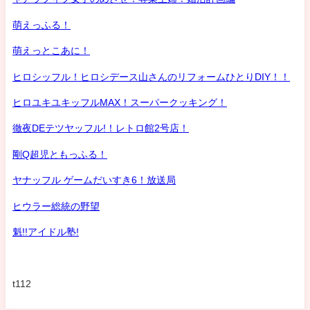
萌えっふる！
萌えっとこあに！
ヒロシッフル！ヒロシデース山さんのリフォームひとりDIY！！
ヒロユキユキッフルMAX！スーパークッキング！
徹夜DEテツヤッフル!！レトロ館2号店！
剛Q超児ともっふる！
ヤナッフル ゲームだいすき6！放送局
ヒウラー総統の野望
魁!!アイドル塾!
t112