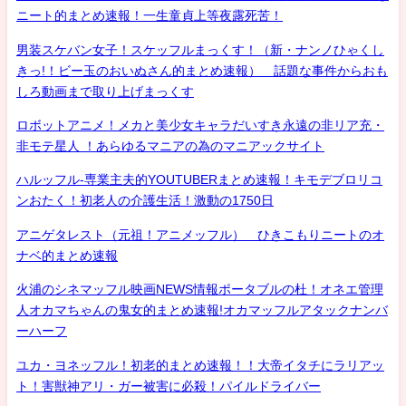
ニート的まとめ速報！一生童貞上等夜露死苦！
男装スケバン女子！スケッフルまっくす！（新・ナンノひゃくし
きっ!！ビー玉のおいぬさん的まとめ速報） 話題な事件からおも
しろ動画まで取り上げまっくす
ロボットアニメ！メカと美少女キャラだいすき永遠の非リア充・
非モテ星人 ！あらゆるマニアの為のマニアックサイト
ハルッフル-専業主夫的YOUTUBERまとめ速報！キモデブロリコ
ンおたく！初老人の介護生活！激動の1750日
アニゲタレスト（元祖！アニメッフル） ひきこもりニートのオ
ナベ的まとめ速報
火浦のシネマッフル映画NEWS情報ポータブルの杜！オネエ管理
人オカマちゃんの鬼女的まとめ速報!オカマッフルアタックナンバ
ーハーフ
ユカ・ヨネッフル！初老的まとめ速報！！大帝イタチにラリアッ
ト！害獣神アリ・ガー被害に必殺！パイルドライバー