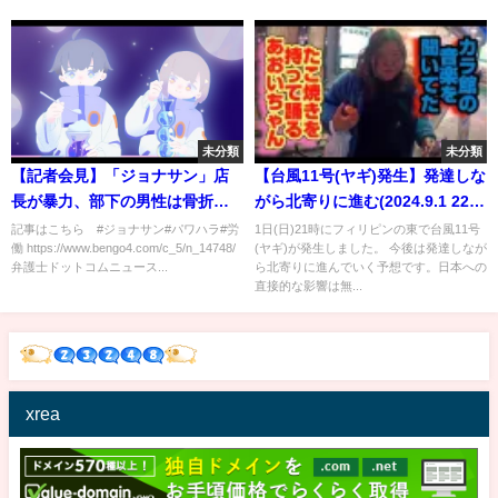
未分類
未分類
【記者会見】「ジョナサン」店
【台風11号(ヤギ)発生】発達しな
長が暴力、部下の男性は骨折…
がら北寄りに進む(2024.9.1 22時
被害を語る
更新)
記事はこちら #ジョナサン#パワハラ#労
1日(日)21時にフィリピンの東で台風11号
働 https://www.bengo4.com/c_5/n_14748/
(ヤギ)が発生しました。 今後は発達しなが
弁護士ドットコムニュース...
ら北寄りに進んでいく予想です。日本への
直接的な影響は無...
xrea