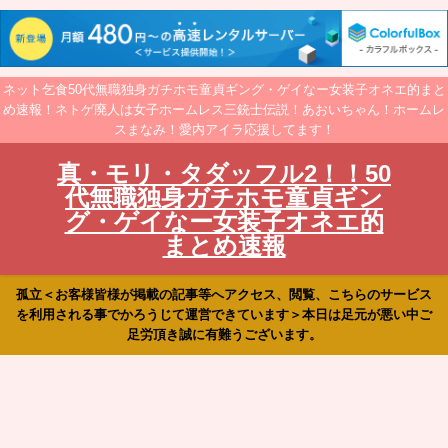
ネット乞食50代無職独身ガチホモ童貞ギング・ゲイなー女装子オネエ的まと
め速報！ネトゲ廃人は女子ホームレス三銃士伝説！あおいちゃん！ホームレ
スまなみ！愛内アイラ応援してます！
真・モリ・タダッフル2！！50
代無職独身ガチホモ童貞ギン
グ・ゲイなー女装子オネエ的
まとめ速報
孤立＜お客様皆様が掲載の記事等へアクセス、閲覧、こちらのサービス
を利用される事でかろうじて運営できています＞本日は足元が悪い中ご
足労頂き誠に有難うございます。