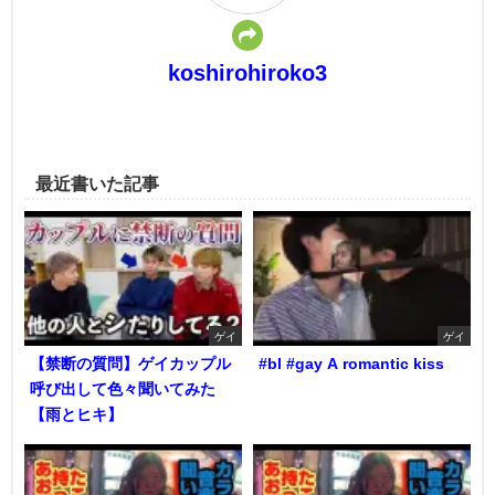
koshirohiroko3
最近書いた記事
ゲイ
ゲイ
【禁断の質問】ゲイカップル
#bl #gay A romantic kiss
呼び出して色々聞いてみた
【雨とヒキ】