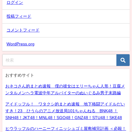
ログイン
投稿フィード
コメントフィード
WordPress.org
おすすめサイト
おネコさん的まとめ速報 僕の彼女はエリーちゃん人形！豆腐メ
ンタルメンヘラ電波中年アルバイターのぬいぐるみ男子末路編
アイドッフル！ ワタクシ的まとめ速報 地下格闘アイドルだい
すき！23 ひうらのアニメ放送局101ちゃんねる BNK48 ！
SNH48！JKT48！MNL48！SGO48！GNZ48！STU48！SKE48
ヒウラッフルのハーニーフィニッシュゴミ屋敷補完計画 ＜必殺！