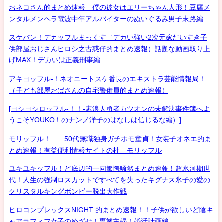
おネコさん的まとめ速報 僕の彼女はエリーちゃん人形！豆腐メ
ンタルメンヘラ電波中年アルバイターのぬいぐるみ男子末路編
スケバン！デカッフルまっくす（デカい強い2次元嫁だいすき子
供部屋おじさんヒロシ之古惑仔的まとめ速報）話題な動画取り上
げMAX！デカいは正義刑事編
アキヨッフル-！ネオニートスケ番長のエキストラ芸能情報局！
（子ども部屋おばさんの自宅警備員的まとめ速報）
[ヨシヨシロッフル-！！-素浪人勇者カツオンの未解決事件簿へよ
うこそYOUKO！のナンノ洋子のはなしは信じるな編）]
モリッフル！ 50代無職独身ガチホモ童貞！女装子オネエ的ま
とめ速報！有益便利情報サイトの杜 モリッフル
ユキユキッフル！ど底辺的一同驚愕騒然まとめ速報！超氷河期世
代！人生の強制ロスカットですべてを失ったキグナス氷子の愛の
クリスタルキングボンビー脱出大作戦
ヒロコンプレックスNIGHT 的まとめ速報！！子供が欲しいど陰キ
ャアラフィフ女子のめざせ！専業主婦！婚活計画編