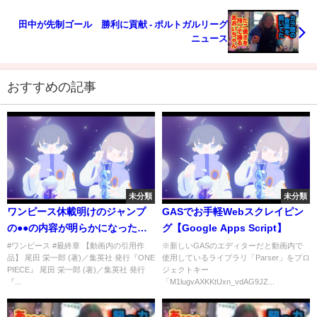
田中が先制ゴール 勝利に貢献 - ポルトガルリーグ
ニュース
おすすめの記事
未分類
未分類
ワンピース休載明けのジャンプ
GASでお手軽Webスクレイピン
の●●の内容が明らかになった時
グ【Google Apps Script】
の読者の反応集 【ワンピース】
#ワンピース #最終章 【動画内の引用作
※新しいGASのエディターだと動画内で
品】 尾田 栄一郎 (著)／集英社 発行『ONE
使用しているライブラリ「Parser」をプロ
PIECE』 尾田 栄一郎 (著)／集英社 発行
ジェクトキー
『...
「M1lugvAXKKtUxn_vdAG9JZ...