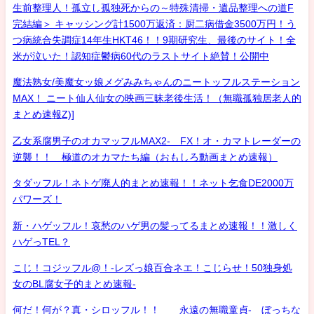
生前整理人！孤立し孤独死からの～特殊清掃・遺品整理への道F
完結編＞ キャッシング計1500万返済：厨二病借金3500万円！う
つ病統合失調症14年生HKT46！！9期研究生、最後のサイト！全
米が泣いた！認知症鬱病60代のラストサイト絶賛！公開中
魔法熟女/美魔女ッ娘メグみみちゃんのニートッフルステーション
MAX！ ニート仙人仙女の映画三昧老後生活！（無職孤独居老人的
まとめ速報Z)]
乙女系腐男子のオカマッフルMAX2- FX！オ・カマトレーダーの
逆襲！！ 極道のオカマたち編（おもしろ動画まとめ速報）
タダッフル！ネトゲ廃人的まとめ速報！！ネット乞食DE2000万
パワーズ！
新・ハゲッフル！哀愁のハゲ男の髪ってるまとめ速報！！激しく
ハゲっTEL？
こじ！コジッフル@！-レズっ娘百合ネエ！こじらせ！50独身処
女のBL腐女子的まとめ速報-
何だ！何が？真・シロッフル！！ 永遠の無職童貞- ぼっちな