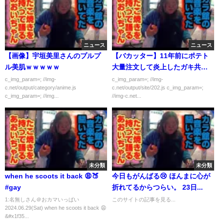
ニュース
ニュース
【画像】宇垣美里さんのプルプ
【バカッター】11年前にポテト
ル美肌ｗｗｗｗｗ
大量注文して炎上したガキ共の
現在
c_img_param=; //img-
c_img_param=; //img-
c.net/output/category/anime.js
c.net/output/site/202.js c_img_param=;
c_img_param=; //img...
//img-c.net...
未分類
未分類
when he scoots it back 😩🍑
今日もがんばる😢 ほんまに心が
#gay
折れてるからつらい。 23日...
1:名無しさん＠おカマいっぱい
このサイトの記事を見る...
2024.06.29(Sat) when he scoots it back 😩
&#x1f35...