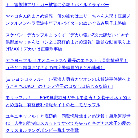
ト！害獣神アリ・ガー被害に必殺！パイルドライバー
おネコさん的まとめ速報 僕の彼女はエリーちゃん人形！豆腐メ
ンタルメンヘラ電波中年アルバイターのぬいぐるみ男子末路編
スケバン！デカッフルまっくす（デカい強い2次元嫁だいすき子
供部屋おじさんヒロシ之古惑仔的まとめ速報）話題な動画取り上
げMAX！デカいは正義刑事編
アキヨッフル-！ネオニートスケ番長のエキストラ芸能情報局！
（子ども部屋おばさんの自宅警備員的まとめ速報）
[ヨシヨシロッフル-！！-素浪人勇者カツオンの未解決事件簿へよ
うこそYOUKO！のナンノ洋子のはなしは信じるな編）]
モリッフル！ 50代無職独身ガチホモ童貞！女装子オネエ的ま
とめ速報！有益便利情報サイトの杜 モリッフル
ユキユキッフル！ど底辺的一同驚愕騒然まとめ速報！超氷河期世
代！人生の強制ロスカットですべてを失ったキグナス氷子の愛の
クリスタルキングボンビー脱出大作戦