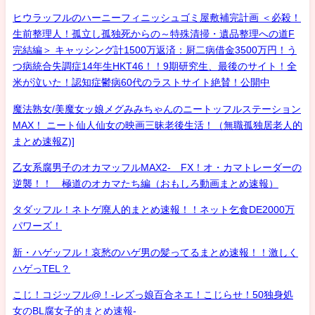
ヒウラッフルのハーニーフィニッシュゴミ屋敷補完計画 ＜必殺！
生前整理人！孤立し孤独死からの～特殊清掃・遺品整理への道F
完結編＞ キャッシング計1500万返済：厨二病借金3500万円！う
つ病統合失調症14年生HKT46！！9期研究生、最後のサイト！全
米が泣いた！認知症鬱病60代のラストサイト絶賛！公開中
魔法熟女/美魔女ッ娘メグみみちゃんのニートッフルステーション
MAX！ ニート仙人仙女の映画三昧老後生活！（無職孤独居老人的
まとめ速報Z)]
乙女系腐男子のオカマッフルMAX2- FX！オ・カマトレーダーの
逆襲！！ 極道のオカマたち編（おもしろ動画まとめ速報）
タダッフル！ネトゲ廃人的まとめ速報！！ネット乞食DE2000万
パワーズ！
新・ハゲッフル！哀愁のハゲ男の髪ってるまとめ速報！！激しく
ハゲっTEL？
こじ！コジッフル@！-レズっ娘百合ネエ！こじらせ！50独身処
女のBL腐女子的まとめ速報-