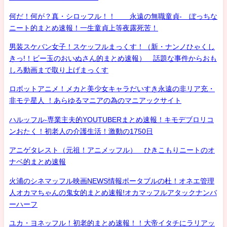
何だ！何が？真・シロッフル！！ 永遠の無職童貞- ぼっちな
ニート的まとめ速報！一生童貞上等夜露死苦！
男装スケバン女子！スケッフルまっくす！（新・ナンノひゃくし
きっ!！ビー玉のおいぬさん的まとめ速報） 話題な事件からおも
しろ動画まで取り上げまっくす
ロボットアニメ！メカと美少女キャラだいすき永遠の非リア充・
非モテ星人 ！あらゆるマニアの為のマニアックサイト
ハルッフル-専業主夫的YOUTUBERまとめ速報！キモデブロリコ
ンおたく！初老人の介護生活！激動の1750日
アニゲタレスト（元祖！アニメッフル） ひきこもりニートのオ
ナベ的まとめ速報
火浦のシネマッフル映画NEWS情報ポータブルの杜！オネエ管理
人オカマちゃんの鬼女的まとめ速報!オカマッフルアタックナンバ
ーハーフ
ユカ・ヨネッフル！初老的まとめ速報！！大帝イタチにラリアッ