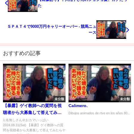
た
ＳＰＡＴ４で9000万円キャリーオーバー - 競馬ニュ
ース
おすすめの記事
未分類
未分類
【暴露】ゲイ教師への質問を視
Calimero.
聴者から大募集して答えてみた
Dibujos animados de rtve en los años 80...
らヤバすぎる実態が明かされた
1:名無しさん＠おカマいっぱい
2024.08.31(Sat) 【暴露】ゲイ教師への質
ww
問を視聴者から大募集して答えてみたらヤ