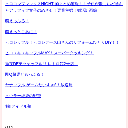
ヒロコンプレックスNIGHT 的まとめ速報！！子供が欲しいど陰キ
ャアラフィフ女子のめざせ！専業主婦！婚活計画編
萌えっふる！
萌えっとこあに！
ヒロシッフル！ヒロシデース山さんのリフォームひとりDIY！！
ヒロユキユキッフルMAX！スーパークッキング！
徹夜DEテツヤッフル!！レトロ館2号店！
剛Q超児ともっふる！
ヤナッフル ゲームだいすき6！放送局
ヒウラー総統の野望
魁!!アイドル塾!
t112