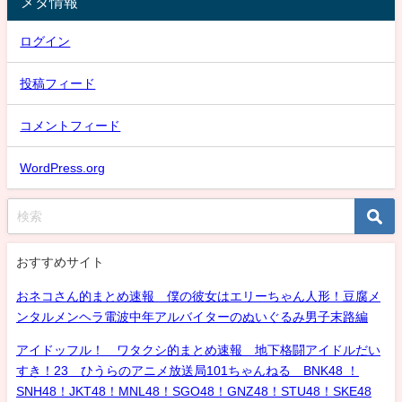
メタ情報
ログイン
投稿フィード
コメントフィード
WordPress.org
おすすめサイト
おネコさん的まとめ速報 僕の彼女はエリーちゃん人形！豆腐メ
ンタルメンヘラ電波中年アルバイターのぬいぐるみ男子末路編
アイドッフル！ ワタクシ的まとめ速報 地下格闘アイドルだい
すき！23 ひうらのアニメ放送局101ちゃんねる BNK48 ！
SNH48！JKT48！MNL48！SGO48！GNZ48！STU48！SKE48