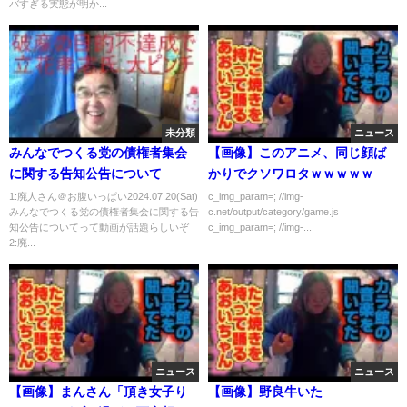
バすぎる実態が明か...
未分類
ニュース
みんなでつくる党の債権者集会
【画像】このアニメ、同じ顔ば
に関する告知公告について
かりでクソワロタｗｗｗｗｗ
1:廃人さん＠お腹いっぱい2024.07.20(Sat)
c_img_param=; //img-
みんなでつくる党の債権者集会に関する告
c.net/output/category/game.js
知公告についてって動画が話題らしいぞ
c_img_param=; //img-...
2:廃...
ニュース
ニュース
【画像】まんさん「頂き女子り
【画像】野良牛いた