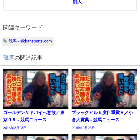
能人
関連キーワード
競馬 - nikkansports.com
競馬
の関連記事
ゴールデンＶドバイへ意欲／東
ブラックヒル５度目重賞Ｖ／小
京９Ｒ - 競馬ニュース
倉大賞典 - 競馬ニュース
2015年2月23日
2015年2月23日