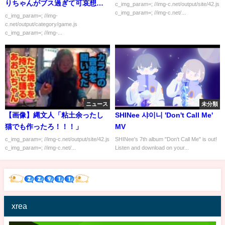
りちゃんがブス過ぎて可哀想だ
c_img_param=; //img-c.net/output/site/42.js
c_img_param=; //img-c.net/...
から可愛く加工してあげたw」
c_img_param=; //img-
c.net/output/category/game.js
c_img_param=; //img-...
ニュース
未分類
【画像】縄文人「粘土余ったし
SHINee 샤이니 'Don't Call Me'
猫でも作ったろ！！！」
MV
c_img_param=; //img-c.net/output/site/42.js
SHINee's 7th album "Don't Call Me" is out!
c_img_param=; //img-c.net/...
Listen and download on your...
xrea