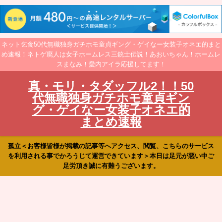
ネット乞食50代無職独身ガチホモ童貞ギング・ゲイなー女装子オネエ的まと
め速報！ネトゲ廃人は女子ホームレス三銃士伝説！あおいちゃん！ホームレ
スまなみ！愛内アイラ応援してます！
真・モリ・タダッフル2！！50
代無職独身ガチホモ童貞ギン
グ・ゲイなー女装子オネエ的
まとめ速報
孤立＜お客様皆様が掲載の記事等へアクセス、閲覧、こちらのサービス
を利用される事でかろうじて運営できています＞本日は足元が悪い中ご
足労頂き誠に有難うございます。