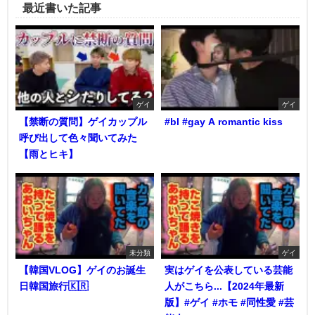
最近書いた記事
ゲイ
ゲイ
【禁断の質問】ゲイカップル
#bl #gay A romantic kiss
呼び出して色々聞いてみた
【雨とヒキ】
未分類
ゲイ
【韓国VLOG】ゲイのお誕生
実はゲイを公表している芸能
日韓国旅行🇰🇷
人がこちら...【2024年最新
版】#ゲイ #ホモ #同性愛 #芸